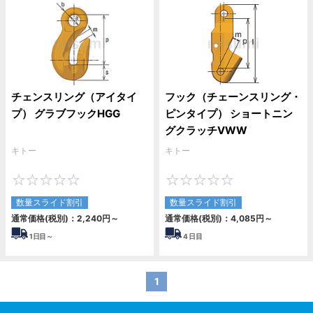
チェンスリング（アイタイ
フック（チェーンスリング・
プ） グラブフックHGG
ピンタイプ） ショートニン
グクラッチVWW
キトー
キトー
0
0
数量スライド割引
数量スライド割引
通常価格(税別)：
2,240
円
～
通常価格(税別)：
4,085
円
～
1
日目～
4
日目
1