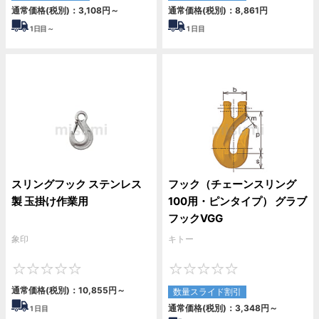
通常価格(税別)：
3,108
円
～
通常価格(税別)：
8,861
円
1
日目～
1
日目
スリングフック ステンレス
フック（チェーンスリング
製 玉掛け作業用
100用・ピンタイプ） グラブ
フックVGG
象印
キトー
0
0
通常価格(税別)：
10,855
円
～
数量スライド割引
通常価格(税別)：
3,348
円
～
1
日目