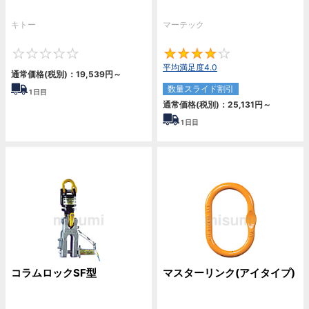
キトー
マーテック
0
4
平均満足度4.0
通常価格(税別)：
19,539
円
～
数量スライド割引
1
日目
通常価格(税別)：
25,131
円
～
1
日目
コラムロックSF型
マスターリンク(アイタイプ)