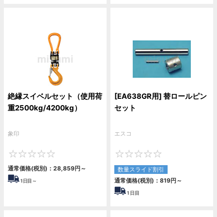
絶縁スイベルセット（使用荷
[EA638GR用] 替ロールピン
重2500kg/4200kg）
セット
象印
エスコ
0
0
通常価格(税別)：
28,859
円
～
数量スライド割引
通常価格(税別)：
819
円
～
1
日目～
1
日目