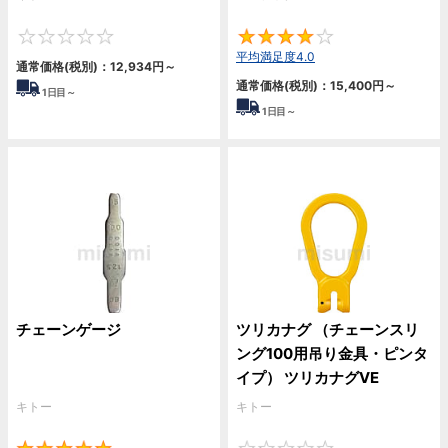
0
4
平均満足度4.0
通常価格(税別)：
12,934
円
～
通常価格(税別)：
15,400
円
～
1
日目～
1
日目～
チェーンゲージ
ツリカナグ （チェーンスリ
ング100用吊り金具・ピンタ
イプ） ツリカナグVE
キトー
キトー