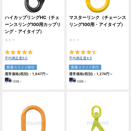
ハイカップリングHC（チェ
マスターリンク（チェーンス
ーンスリング100用カップリ
リング100用・アイタイプ）
ング・アイタイプ）
キトー
キトー
5
4.
平均満足度5.0
平均満足度4.5
数量スライド割引
数量スライド割引
通常価格(税別)：
1,847
円
～
通常価格(税別)：
1,274
円
～
1
日目～
1
日目～