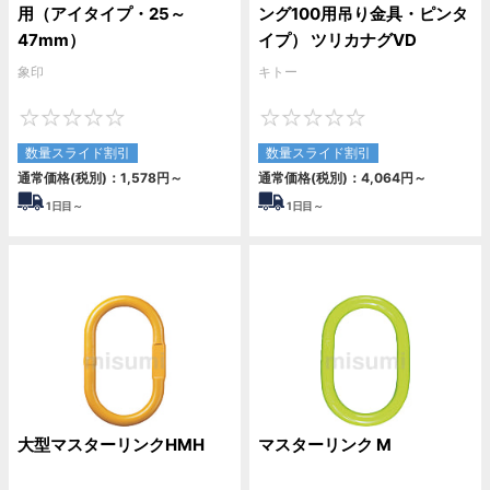
用（アイタイプ・25～
ング100用吊り金具・ピンタ
47mm）
イプ） ツリカナグVD
象印
キトー
0
0
数量スライド割引
数量スライド割引
通常価格(税別)：
1,578
円
～
通常価格(税別)：
4,064
円
～
1
日目～
1
日目～
大型マスターリンクHMH
マスターリンク M