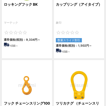
ロッキングフック BK
カップリング（アイタイプ）
マーテック
象印
0
0
通常価格(税別)：
9,334
円
～
数量スライド割引
通常価格(税別)：
1,502
円
～
1
日目～
1
日目～
フック チェーンスリング100
ツリカナグ （チェーンスリ