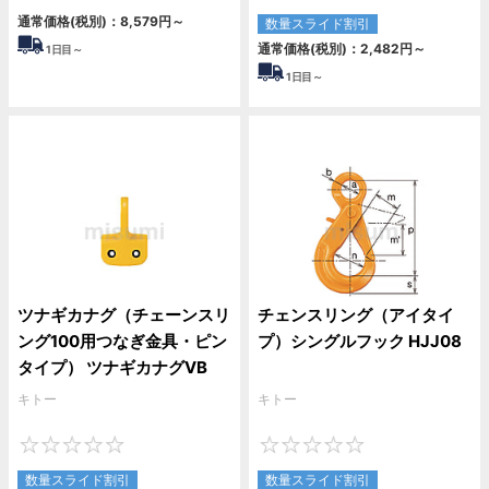
通常価格(税別)：
8,579
円
～
数量スライド割引
通常価格(税別)：
2,482
円
～
1
日目～
1
日目～
ツナギカナグ（チェーンスリ
チェンスリング（アイタイ
ング100用つなぎ金具・ピン
プ）シングルフック HJJ08
タイプ） ツナギカナグVB
キトー
キトー
0
0
数量スライド割引
数量スライド割引