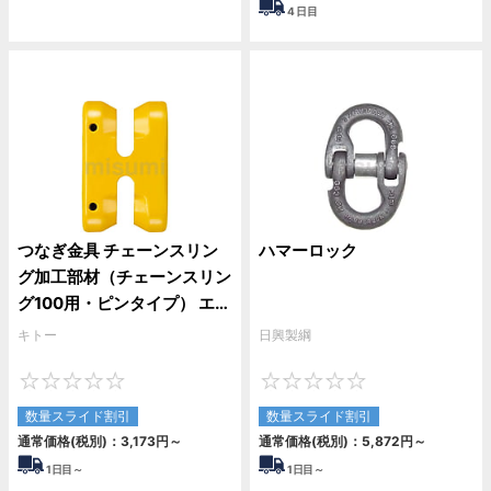
4
日目
つなぎ金具 チェーンスリン
ハマーロック
グ加工部材（チェーンスリン
グ100用・ピンタイプ） エン
ドレスカナグVR
キトー
日興製綱
0
0
数量スライド割引
数量スライド割引
通常価格(税別)：
3,173
円
～
通常価格(税別)：
5,872
円
～
1
日目～
1
日目～