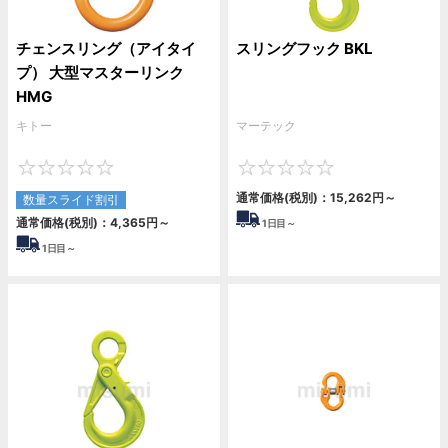
チェンスリング（アイタイ
スリングフック BKL
プ） 大型マスターリンク
HMG
キトー
マーテック
0
0
通常価格(税別)：
15,262
円
～
数量スライド割引
通常価格(税別)：
4,365
円
～
1
日目～
1
日目～