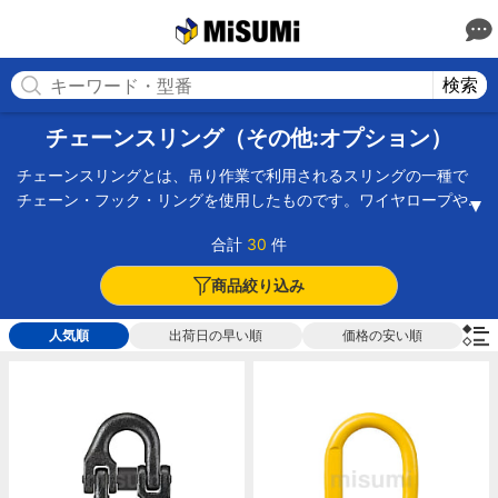
MISUMI(ミスミ) | 総合Webカタログ
MISUMI
検索
チェーンスリング（その他:オプション）
チェーンスリングとは、吊り作業で利用されるスリングの一種で
チェーン・フック・リングを使用したものです。ワイヤロープや
繊維ベルトに比べると耐熱性があるため、温度の高い環境にも適
合計
30
件
しています。スリング部品の組み合わせの仕方によって、さまざ
まな吊り作業が可能です。1個のマスターリングにチェーンを1
商品絞り込み
本、または2本、4本と吊り下げられます。3本以上吊り下げる場合
はサブリンク付マスターリンクが荷重のバランスを持たせやすい
人気順
出荷日の早い順
価格の安い順
ため適しています。フックの種類もグリップラッチフック、スリ
ングフック、ファンドリーフックなど多様です。材質は錆びにく
い特殊合金鋼で耐久性が高い点が特長です。メカニカルガルバナ
イズ表面処理をしてさらに錆びにくくしたタイプもあります。ラ
ッチ部分がフックと一体化したタイプや外れ止め付きなど安全性
に留意したタイプも多数あります。