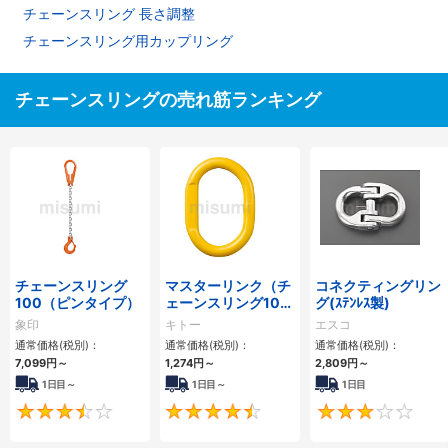
チェーンスリング 長さ調整
チェーンスリング用カップリング
チェーンスリングの売れ筋ランキング
チェーンスリング
マスターリンク（チ
コネクティングリン
100（ピンタイプ）
ェーンスリング100
グ(ｽﾃﾝﾚｽ製)
用・アイタイプ）
象印
キトー
エスコ
通常価格(税別)：
通常価格(税別)：
通常価格(税別)：
7,099
円
～
1,274
円
～
2,809
円
～
1日目～
1日目～
1日目
3.5
4.5