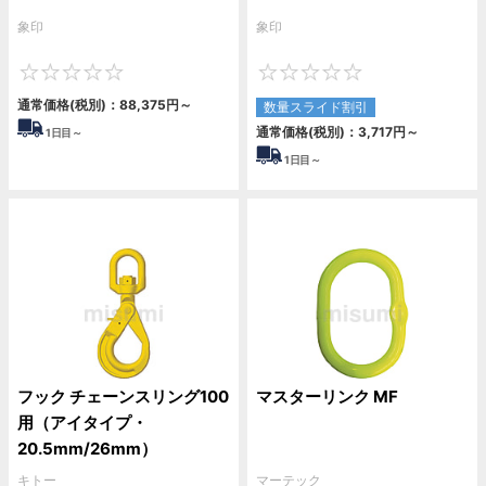
象印
象印
0
0
通常価格(税別)：
88,375
円
～
数量スライド割引
通常価格(税別)：
3,717
円
～
1
日目～
1
日目～
フック チェーンスリング100
マスターリンク MF
用（アイタイプ・
20.5mm/26mm）
キトー
マーテック