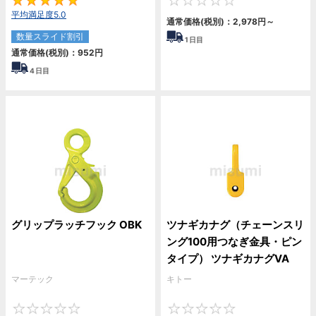
5
0
平均満足度5.0
通常価格(税別)：
2,978
円
～
数量スライド割引
1
日目
通常価格(税別)：
952
円
4
日目
グリップラッチフック OBK
ツナギカナグ（チェーンスリ
ング100用つなぎ金具・ピン
タイプ） ツナギカナグVA
マーテック
キトー
0
0