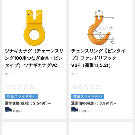
ツナギカナグ（チェーンスリ
チェンスリング【ピンタイ
ング100用つなぎ金具・ピン
プ】ファンドリフック
タイプ） ツナギカナグVC
VSF（荷重1.1,5.2t）
キトー
キトー
0
0
数量スライド割引
数量スライド割引
通常価格(税別)：
2,548
円
～
通常価格(税別)：
3,991
円
～
1
日目～
1
日目～