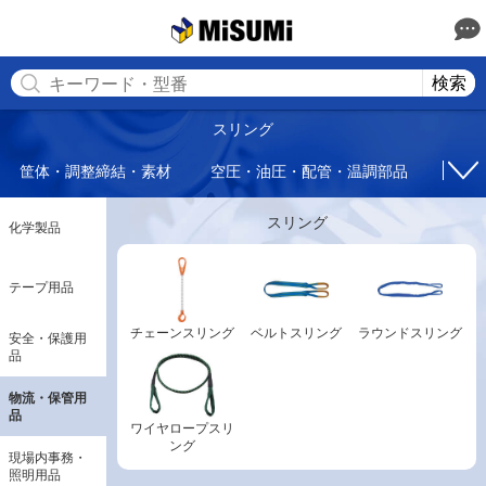
MISUMI(ミスミ) | 総合Webカタログ
MISUMI
検索
スリング
筐体・調整締結・素材
空圧・油圧・配管・温調部品
回転
スリング
化学製品
テープ用品
チェーンスリング
ベルトスリング
ラウンドスリング
安全・保護用
品
物流・保管用
品
ワイヤロープスリ
ング
現場内事務・
照明用品