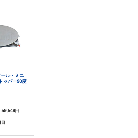
ワール・ミニ
ストッパー90度
0
59,549
円
日目