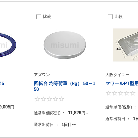
比較
比較
アズワン
大阪タイユー
45
回転台 均等荷重（kg） 50～1
マワールPT型
50
0
0
9,005
円
通常単価(税別) ：
11,829
通常単価(税別) ：
円
～
目
通常出荷日 ：
1
通常出荷日 ：
1日目〜