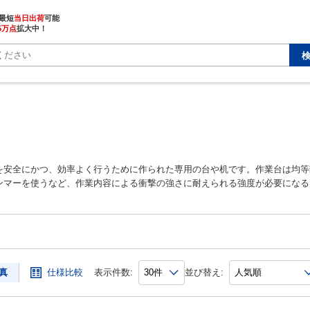
最短
当日出荷
5万点
拡大中！
を安全にかつ、効率よく行うために作られた専用の台や机です。作業台は均等
ンマーを使うなど、作業内容による衝撃の強さに耐えられる強度が必要になる
また、天板にもステンレスやポリエステルなど種類があり、作業内容や取扱品
付きのものや、高さの調整が行える昇降式、収納や持ち運びに便利な折り畳み
設置が出来、簡易な工具で組み替えが可能なため、利用状況に合わせたカスタ
真
仕様比較
表示件数:
並び替え: