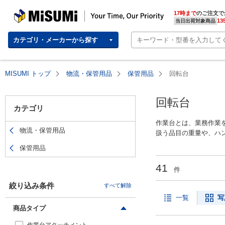
MISUMI(ミスミ) | 総合Webカタログ
MISUMI | Your Time, Our Priority
17時まで
のご注文で
13
当日出荷対象商品
カテゴリ・メーカーから探す
MISUMI トップ
物流・保管用品
保管用品
回転台
回転台
カテゴリ
作業台とは、業務作業
物流・保管用品
扱う品目の重量や、ハ
台の強度も増します。
保管用品
動が行えるキャスター
業台は短時間で搬入や
41
件
絞り込み条件
すべて解除
一覧
写
商品タイプ