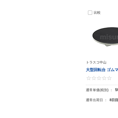
比較
トラスコ中山
大型回転台 ゴム
5
通常単価(税別) ：
通常出荷日 ：
8日