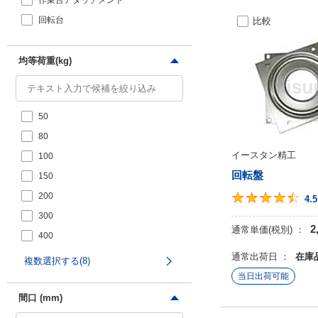
作業台アタッチメント
回転台
比較
均等荷重(kg)
50
80
イースタン精工
100
回転盤
150
200
4.5
300
2
通常単価(税別) ：
400
500
通常出荷日 ：
在庫
複数選択する(8)
当日出荷可能
間口 (mm)