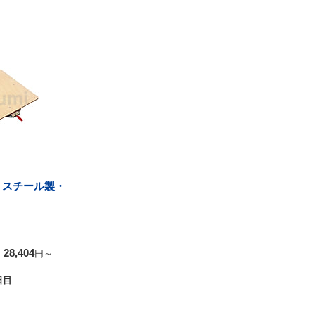
 スチール製・
0
28,404
円
～
日目