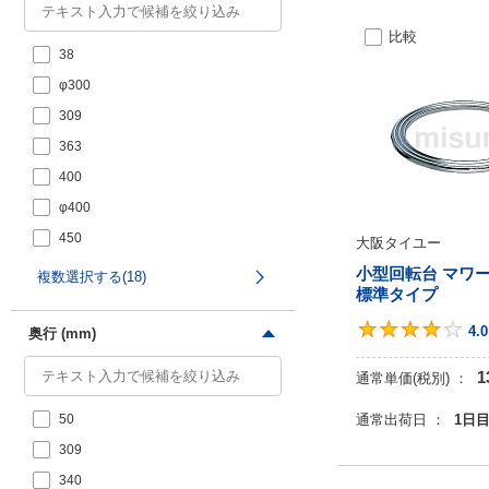
比較
38
φ300
309
363
400
φ400
450
大阪タイユー
479
小型回転台 マワ
複数選択する(18)
標準タイプ
480
499
4.0
奥行 (mm)
500
1
通常単価(税別) ：
525
通常出荷日 ：
1日
50
579
309
600
340
φ600