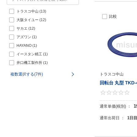
トラスコ中山 (13)
比較
大阪タイユー (12)
サカエ (12)
アズワン (1)
HAYANO (1)
イースタン精工 (1)
井口機工製作所 (1)
トラスコ中山
複数選択する(7件)
回転台 丸型 TKD-
1
通常単価(税別) ：
通常出荷日 ：
1日