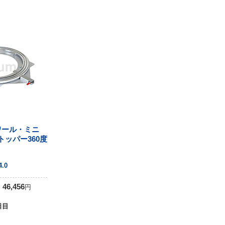
ワール・ミニ
トッパー360度
4
4.0
46,456
円
日目