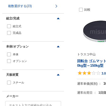
30
複数選択する(23)
比較
30.5
32
組立/完成
33
組立式
33.4
完成品
34
34.15
本体/オプション
36
トラスコ中山
本体
36.4
回転台 ゴムマット
オプション
37
0kg型～150kg型
39
3.0
天板材質
42
スチール
1
通常単価(税別) ：
51
76
通常出荷日 ：
1日
メーカー
78
81