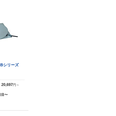
RBシリーズ
0
20,697
円
～
日目〜