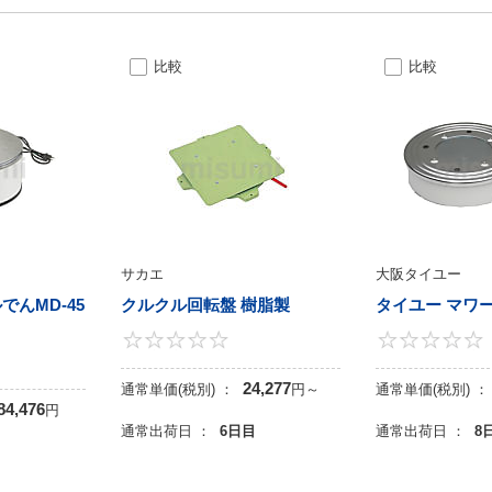
比較
比較
サカエ
大阪タイユー
でんMD-45
クルクル回転盤 樹脂製
タイユー マワ
0
0
24,277
通常単価(税別) ：
円
～
通常単価(税別) ：
84,476
円
通常出荷日 ：
6日目
通常出荷日 ：
8
目