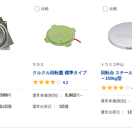
比較
比較
サカエ
トラスコ中山
クルクル回転盤 標準タイプ
回転台 スチール
～150kg型
4.5
4.2
4.2
,599
8,862
円
通常単価(税別) ：
円
～
通常単価(税別) ：
品1日目
通常出荷日 ：
3日目
通常出荷日 ：
1