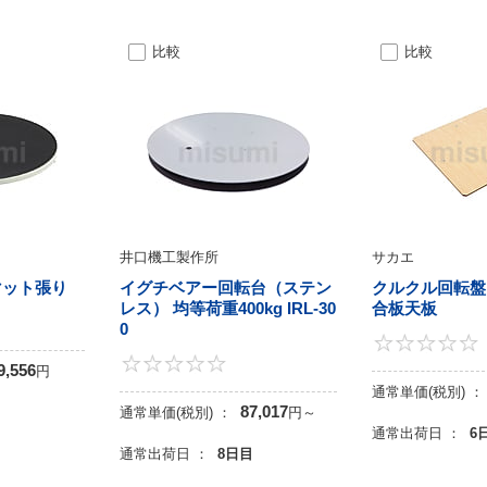
比較
比較
井口機工製作所
サカエ
マット張り
イグチベアー回転台（ステン
クルクル回転盤
レス） 均等荷重400kg IRL-30
合板天板
0
0
0
9,556
円
通常単価(税別) ：
87,017
目
通常単価(税別) ：
円
～
通常出荷日 ：
6
通常出荷日 ：
8日目