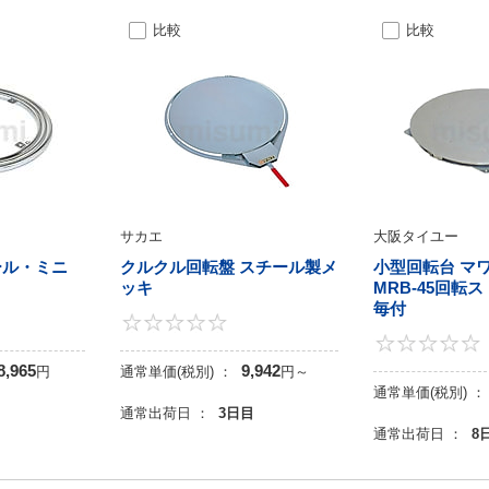
比較
比較
サカエ
大阪タイユー
ール・ミニ
クルクル回転盤 スチール製メ
小型回転台 マ
ッキ
MRB-45回転
毎付
0
0
8,965
9,942
円
通常単価(税別) ：
円
～
通常単価(税別) ：
目
通常出荷日 ：
3日目
通常出荷日 ：
8