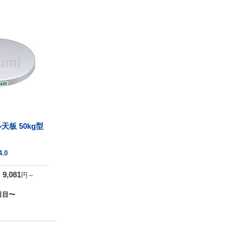
天板 50kg型
4
4.0
9,081
円
～
日目〜