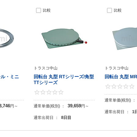
比較
比較
トラスコ中山
トラスコ中山
ール・ミニ
回転台 丸型 RTシリーズ/角型
回転台 丸型 M
TTシリーズ
4
0
通常単価(税別) ：
3,746
39,659
円
～
通常単価(税別) ：
円
～
通常出荷日 ：
1
目
通常出荷日 ：
8日目