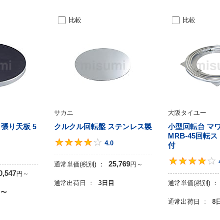
比較
比較
サカエ
大阪タイユー
張り天板 5
クルクル回転盤 ステンレス製
小型回転台 マ
MRB-45回転ス
4
4.0
付
3
25,769
通常単価(税別) ：
円
～
0,547
円
～
通常出荷日 ：
3日目
通常単価(税別) ：
目〜
通常出荷日 ：
8