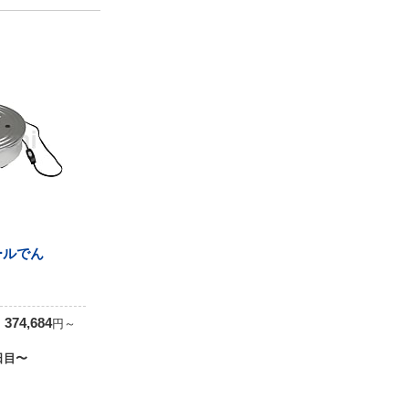
ールでん
0
374,684
円
～
日目〜