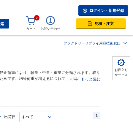
ログイン・新規登録
0
見積・注文
検索
カート
お問い合わせ
ファクトリーサプライ用品技術窓口
お役立ち
静止荷重により、軽量・中量・重量に分類されます。取り
サービス
ためです。均等荷重が増えるにつれて、天板の厚みや作業
もっと読む
によって、適した材質を選ぶ必要があります。その他、移
式などを取り揃えております。また、パイプシステム式作
マイズが可能です。
1
出荷日: