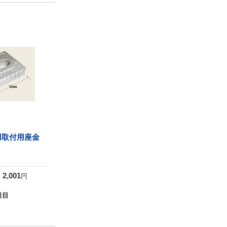
用取付用座金
0
2,001
円
日目