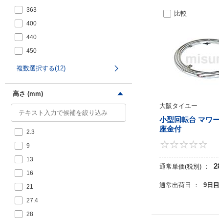
363
625
比較
400
679
440
725
450
480
複数選択する(12)
499
500
高さ (mm)
大阪タイユー
540
小型回転台 マワ
600
座金付
2.3
9
13
2
通常単価(税別) ：
16
通常出荷日 ：
9日
21
27.4
28