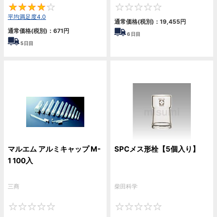
4
0
平均満足度4.0
通常価格(税別)：
19,455円
通常価格(税別)：
671円
6
日目
5
日目
マルエム アルミキャップ M-
SPCメス形栓【5個入り】
1 100入
三商
柴田科学
0
0