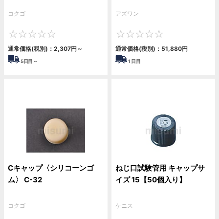
コクゴ
アズワン
0
0
通常価格(税別)：
2,307円
～
通常価格(税別)：
51,880円
5
日目～
1
日目
Cキャップ〈シリコーンゴ
ねじ口試験管用 キャップサ
ム〉 C-32
イズ 15【50個入り】
コクゴ
ケニス