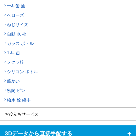
一斗缶 油
ベローズ
ねじサイズ
自動 水 栓
ガラス ボトル
1 斗 缶
メクラ栓
シリコン ボトル
筋かい
密閉 ビン
給水 栓 継手
お役立ちサービス
3Dデータから直接手配する