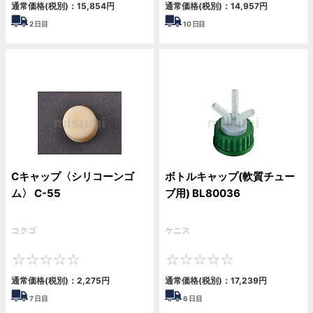
通常価格(税別)：
15,854円
通常価格(税別)：
14,957円
2
日目
10
日目
Cキャップ〈シリコーンゴ
ボトルキャップ(軟質チュー
ム〉 C-55
ブ用) BL80036
コクゴ
ケニス
0
0
通常価格(税別)：
2,275円
通常価格(税別)：
17,239円
7
日目
6
日目