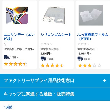
ユニサンデー（エン
シリコンゴムシート
ふっ素樹脂フィルム
ビ板）
（PTFE）
光
アズワン
アズワン
通常価格(税別)：
512円
～
通常価格(税別)：
通常価格(税別)：
2,101円
～
15,084円
～
1日目～
1日目～
1日目～
4.4
4.5
ファクトリーサプライ用品技術窓口
キャップに関連する通販・販売特集
滅菌