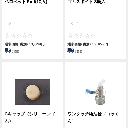
ベロペット 5ml(10入)
ゴムスポイト 8筋入
コクゴ
コクゴ
0
0
通常価格(税別)：
1,044円
通常価格(税別)：
3,658円
7
日目
7
日目
Cキャップ（シリコーンゴ
ワンタッチ給油栓（コッく
ム）
ん）