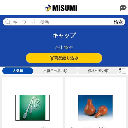
MISUMI(ミスミ) | 総合Webカタログ
MISUMI
検索
キャップ
合計
12
件
商品絞り込み
人気順
出荷日の早い順
価格の安い順