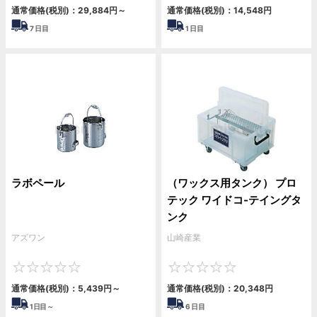
通常価格(税別)：
29,884円
～
通常価格(税別)：
14,548円
7
日目
1
日目
ラボペール
（ワックス用タンク） プロ
テック ワイドコ-テイングタ
ンク
アズワン
山崎産業
0
0
通常価格(税別)：
5,439円
～
通常価格(税別)：
20,348円
1
日目～
6
日目