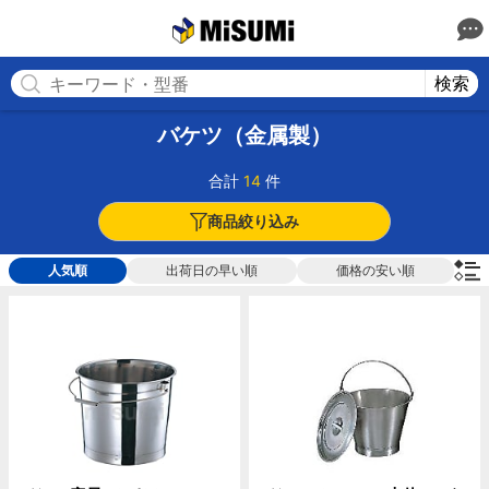
MISUMI(ミスミ) | 総合Webカタログ
MISUMI
検索
バケツ（金属製）
合計
14
件
商品絞り込み
人気順
出荷日の早い順
価格の安い順