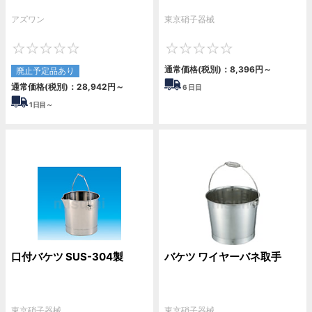
アズワン
東京硝子器械
0
0
通常価格(税別)：
8,396円
～
廃止予定品あり
通常価格(税別)：
28,942円
～
6
日目
1
日目～
口付バケツ SUS-304製
バケツ ワイヤーバネ取手
東京硝子器械
東京硝子器械