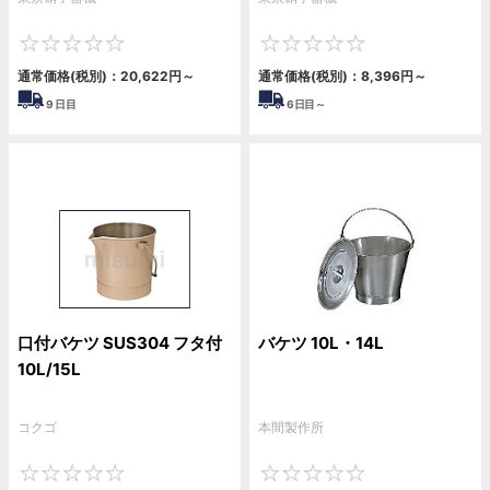
0
0
通常価格(税別)：
20,622円
～
通常価格(税別)：
8,396円
～
9
日目
6
日目～
口付バケツ SUS304 フタ付
バケツ 10L・14L
10L/15L
コクゴ
本間製作所
0
0