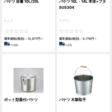
バケツ 容量 10L/20L
バケツ 10L・14L 本体+フタ
SUS304
ケニス
アズワン
0
0
通常価格(税別)：
12,977円
～
通常価格(税別)：
4,778円
～
11
日目
1
日目
ポット型蓋付バケツ
バケツ 木製取手