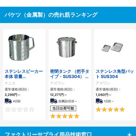
バケツ（金属製）の売れ筋ランキング
ステンレスビーカー
密閉タンク （把手タ
ステンレス角型バッ
本体 容量
イプ・SUS304） 容
ト SUS304
1000/5000mL
量 4L～200L
ケニス
アズワン
アズワン
通常価格(税別)：
通常価格(税別)：
通常価格(税別)：
3,299円
～
12,271円
～
1,060円
～
4日目
在庫品1日目～
1日目～
当日出荷可能
0
5
ファクトリーサプライ用品技術窓口