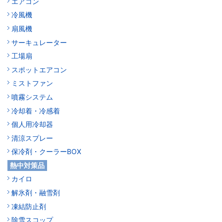
エアコン
冷風機
扇風機
サーキュレーター
工場扇
スポットエアコン
ミストファン
噴霧システム
冷却着・冷感着
個人用冷却器
清涼スプレー
保冷剤・クーラーBOX
熱中対策品
カイロ
解氷剤・融雪剤
凍結防止剤
除雪スコップ