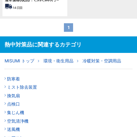
14
日目
1
熱中対策品に関連するカテゴリ
MISUMI トップ
環境・衛生用品
冷暖対策・空調用品
防寒着
ミスト除去装置
換気扇
点検口
集じん機
空気清浄機
送風機