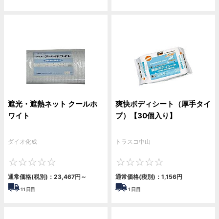
遮光・遮熱ネット クールホ
爽快ボディシート（厚手タイ
ワイト
プ）【30個入り】
ダイオ化成
トラスコ中山
0
0
通常価格(税別)：
23,467
円
～
通常価格(税別)：
1,156
円
11
日目
1
日目