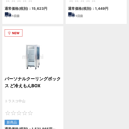
0
0
通常価格(税別)：
15,623
円
通常価格(税別)：
1,449
円
1
日目
1
日目
パーソナルクーリングボック
ス ど冷えもんBOX
トラスコ中山
0
新商品
通常価格(税別)：
1,531,865
円
～