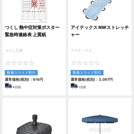
つくし 熱中症対策ポスター
アイテックス NWストレッチ
緊急時連絡表 上質紙
ャー
つくし工房
アイテックス
0
0
数量スライド割引
数量スライド割引
通常価格(税別)：
616
円
通常価格(税別)：
3,097
円
4
日目
1
日目