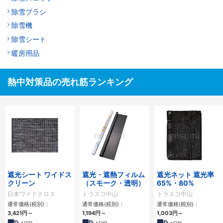
除雪ブラシ
除雪機
除雪シート
暖房用品
熱中対策品の売れ筋ランキング
遮光シート ワイドス
遮光・遮熱フィルム
遮光ネット 遮光率
クリーン
（スモーク・透明）
65%・80%
日本ワイドクロス
トラスコ中山
トラスコ中山
通常価格(税別)：
通常価格(税別)：
通常価格(税別)：
3,421
円
～
1,194
円
～
1,003
円
～