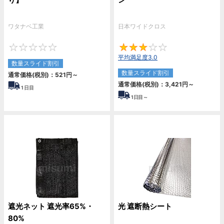
ワタナベ工業
日本ワイドクロス
0
3
平均満足度3.0
数量スライド割引
数量スライド割引
通常価格(税別)：
521
円
～
通常価格(税別)：
3,421
円
～
1
日目
1
日目～
遮光ネット 遮光率65%・
光 遮断熱シート
80%