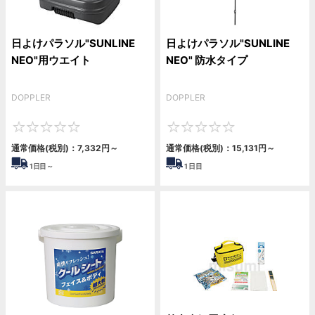
日よけパラソル"SUNLINE
日よけパラソル"SUNLINE
NEO"用ウエイト
NEO" 防水タイプ
DOPPLER
DOPPLER
0
0
通常価格(税別)：
7,332
円
～
通常価格(税別)：
15,131
円
～
1
日目～
1
日目