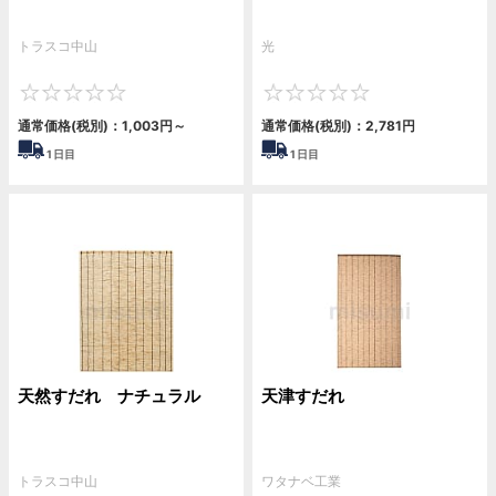
トラスコ中山
光
0
0
通常価格(税別)：
1,003
円
～
通常価格(税別)：
2,781
円
1
日目
1
日目
天然すだれ ナチュラル
天津すだれ
トラスコ中山
ワタナベ工業