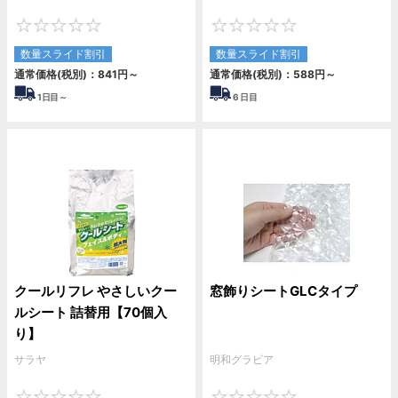
0
0
数量スライド割引
数量スライド割引
通常価格(税別)：
841
円
～
通常価格(税別)：
588
円
～
1
日目～
6
日目
クールリフレ やさしいクー
窓飾りシートGLCタイプ
ルシート 詰替用【70個入
り】
サラヤ
明和グラビア