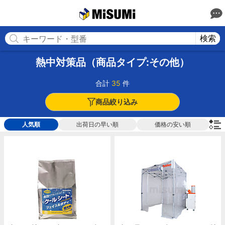
MISUMI(ミスミ) | 総合Webカタログ
MISUMI
検索
熱中対策品（商品タイプ:その他）
合計
35
件
商品絞り込み
人気順
出荷日の早い順
価格の安い順