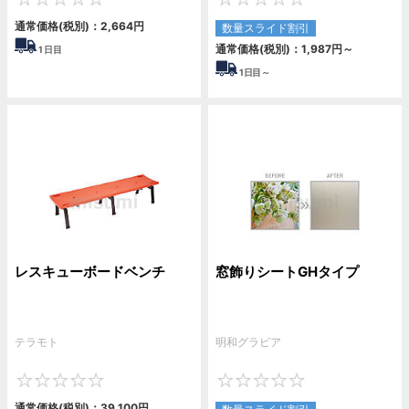
0
0
通常価格(税別)：
2,664
円
数量スライド割引
通常価格(税別)：
1,987
円
～
1
日目
1
日目～
レスキューボードベンチ
窓飾りシートGHタイプ
テラモト
明和グラビア
0
0
通常価格(税別)：
39,100
円