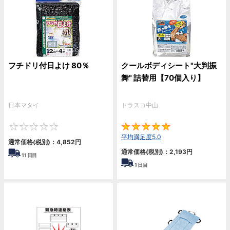
フチドリ付日よけ 80％
クールボディシート"大判振
舞" 詰替用【70個入り】
日本マタイ
トラスコ中山
0
5
平均満足度5.0
通常価格(税別)：
4,852
円
通常価格(税別)：
2,193
円
11
日目
1
日目