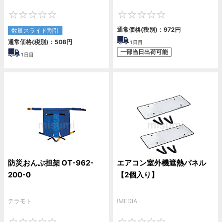
0
0
通常価格(税別)：
972
円
数量スライド割引
通常価格(税別)：
508
円
1
日目
一部当日出荷可能
1
日目
防災おんぶ担架 OT-962-
エアコン室外機遮熱パネル
200-0
【2個入り】
テラモト
IMEDIA