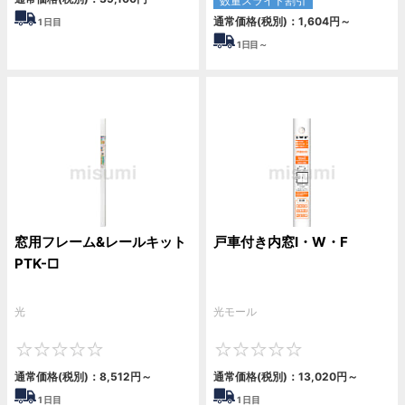
数量スライド割引
通常価格(税別)：
1,604
円
～
1
日目
1
日目～
窓用フレーム&レールキット
戸車付き内窓I・W・F
PTK-□
光
光モール
0
0
通常価格(税別)：
8,512
円
～
通常価格(税別)：
13,020
円
～
1
日目
1
日目