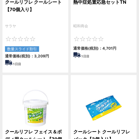
クールリフレ クールシート
熱中症処置応急セットTN
【70個入り】
サラヤ
昭和商会
0
0
通常価格(税別)：
4,701
円
数量スライド割引
通常価格(税別)：
3,209
円
1
日目
1
日目
クールリフレ フェイス＆ボ
クールシート クールリフレ