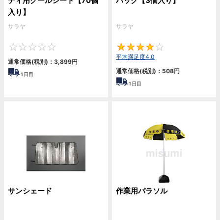
ディ用クールシート【70個
パック【3個入り】
入り】
サラヤ
サラヤ
0
4
平均満足度4.0
通常価格(税別)：
3,899
円
通常価格(税別)：
508
円
1
日目
1
日目
サンシェード
作業用パラソル