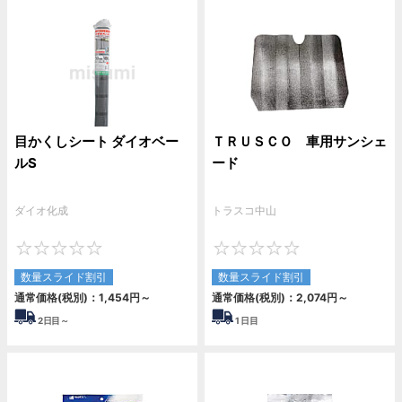
目かくしシート ダイオベー
ＴＲＵＳＣＯ 車用サンシェ
ルS
ード
ダイオ化成
トラスコ中山
0
0
数量スライド割引
数量スライド割引
通常価格(税別)：
1,454
円
～
通常価格(税別)：
2,074
円
～
2
日目～
1
日目