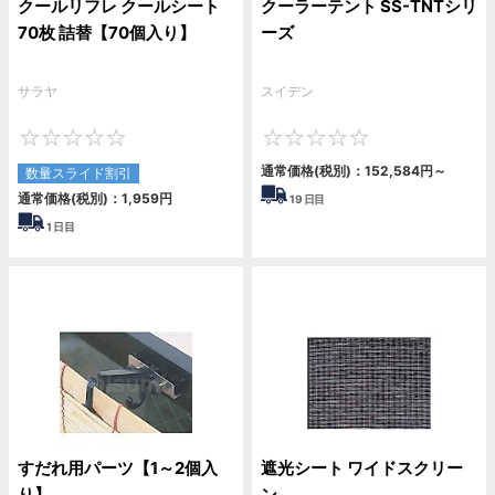
クールリフレ クールシート
クーラーテント SS-TNTシリ
70枚 詰替【70個入り】
ーズ
サラヤ
スイデン
0
0
通常価格(税別)：
152,584
円
～
数量スライド割引
通常価格(税別)：
1,959
円
19
日目
1
日目
すだれ用パーツ【1～2個入
遮光シート ワイドスクリー
り】
ン