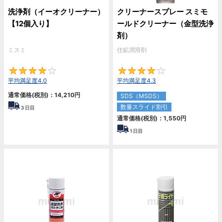
洗浄剤（イーオクリーナー）
クリーナースプレー スミモ
【12個入り】
ールドクリーナー（金型洗浄
剤）
ミスミ
住鉱潤滑剤
4
4.
平均満足度4.0
平均満足度4.3
通常価格(税別)：
14,210
円
SDS（MSDS）
数量スライド割引
3
日目
通常価格(税別)：
1,550
円
1
日目