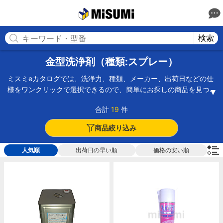
MISUMI(ミスミ) | 総合Webカタログ
MISUMI
検索
金型洗浄剤（種類:スプレー）
ミスミeカタログでは、洗浄力、種類、メーカー、出荷日などの仕
様をワンクリックで選択できるので、簡単にお探しの商品を見つ
けられます。
合計
19
件
ミイチネンケミカルズ（旧タイホーコーザイ）を始め、住鉱潤滑
剤、山一化学、ダイゾー ニチモリ等の国内メーカーブランド品
商品絞り込み
を多数取り揃えております。
人気順
出荷日の早い順
価格の安い順