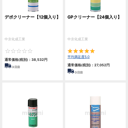
デポクリーナー【12個入り】
GPクリーナー【24個入り】
中京化成工業
中京化成工業
0
5
平均満足度5.0
通常価格(税別)：
38,532
円
通常価格(税別)：
27,052
円
3
日目
3
日目