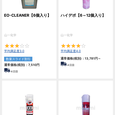
EO-CLEANER【6個入り】
ハイデポ【6～12個入り】
山一化学
山一化学
3
4
平均満足度3.0
平均満足度4.0
通常価格(税別)：
13,781
円
～
数量スライド割引
通常価格(税別)：
7,510
円
4
日目
4
日目