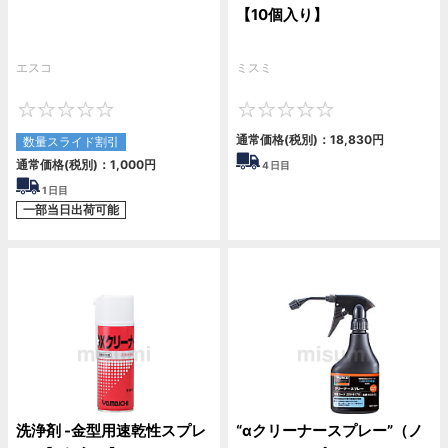
【10個入り】
エスコ
ミスミ
0
0
通常価格(税別)：
18,830
円
数量スライド割引
通常価格(税別)：
1,000
円
4
日目
1
日目
一部当日出荷可能
洗浄剤 -金型用速乾性スプレ
“αクリーナースプレー”（ノ