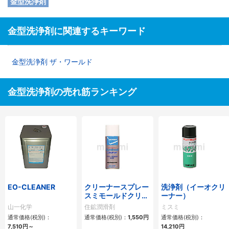
金型洗浄剤
金型洗浄剤に関連するキーワード
金型洗浄剤 ザ・ワールド
金型洗浄剤の売れ筋ランキング
EO-CLEANER
クリーナースプレー
洗浄剤（イーオクリ
スミモールドクリー
ーナー）
ナー（金型洗浄剤）
山一化学
住鉱潤滑剤
ミスミ
通常価格(税別)：
通常価格(税別)：
1,550
円
通常価格(税別)：
7,510
円
～
14,210
円