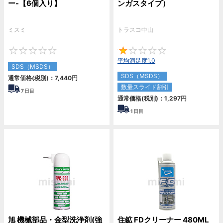
ー-【6個入り】
ンガスタイプ）
ミスミ
トラスコ中山
0
1
平均満足度1.0
SDS（MSDS）
SDS（MSDS）
通常価格(税別)：
7,440
円
数量スライド割引
7
日目
通常価格(税別)：
1,297
円
1
日目
旭 機械部品・金型洗浄剤(強
住鉱 FDクリーナー 480ML