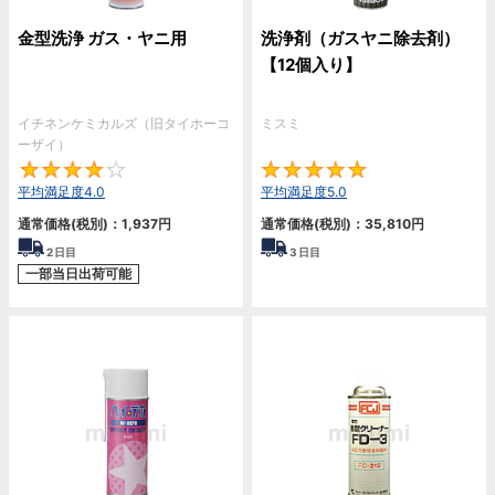
金型洗浄 ガス・ヤニ用
洗浄剤（ガスヤニ除去剤）
【12個入り】
イチネンケミカルズ（旧タイホーコ
ミスミ
ーザイ）
4
5
平均満足度4.0
平均満足度5.0
通常価格(税別)：
1,937
円
通常価格(税別)：
35,810
円
2
日目
3
日目
一部当日出荷可能