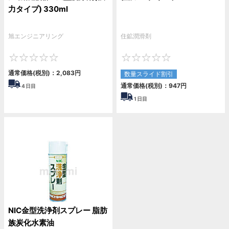
力タイプ) 330ml
旭エンジニアリング
住鉱潤滑剤
0
0
通常価格(税別)：
2,083
円
数量スライド割引
通常価格(税別)：
947
円
4
日目
1
日目
NIC金型洗浄剤スプレー 脂肪
族炭化水素油