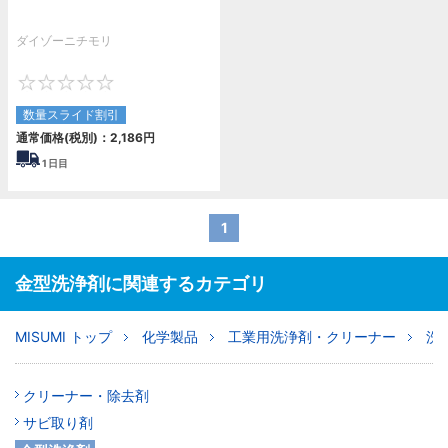
ダイゾーニチモリ
0
数量スライド割引
通常価格(税別)：
2,186
円
1
日目
1
金型洗浄剤に関連するカテゴリ
MISUMI トップ
化学製品
工業用洗浄剤・クリーナー
洗
クリーナー・除去剤
サビ取り剤