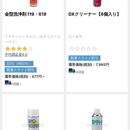
金型洗浄剤 119・619
DXクリーナー【6個入り】
イチネンケミカルズ（旧タイホーコ
山一化学
ーザイ）
4
0
平均満足度4.0
数量スライド割引
SDS（MSDS）
通常価格(税別)：
7,965
円
数量スライド割引
3
日目
通常価格(税別)：
677
円
～
1
日目～