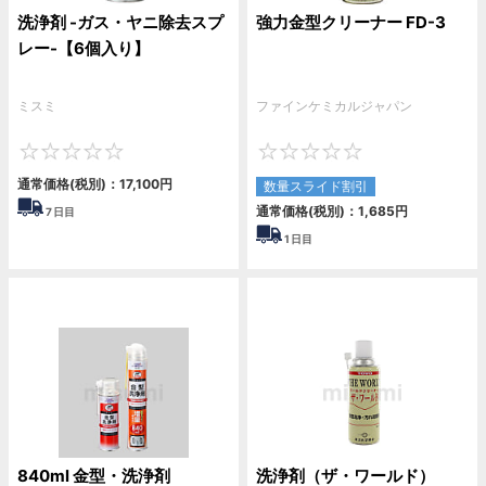
洗浄剤 -ガス・ヤニ除去スプ
強力金型クリーナー FD-3
レー-【6個入り】
ミスミ
ファインケミカルジャパン
0
0
通常価格(税別)：
17,100
円
数量スライド割引
通常価格(税別)：
1,685
円
7
日目
1
日目
840ml 金型・洗浄剤
洗浄剤（ザ・ワールド）