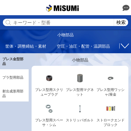
MISUMI(ミスミ) | 総合Webカタログ
MISUMI
検索
小物部品
筐体・調整締結・素材
空圧・油圧・配管・温調部品
回転
プレス金型部
小物部品
品
プラ型用部品
プレス型用スクリ
プレス型用マグネ
プレス型用ワッシ
射出成形用部
ュープラグ
ット
ャ/座金
品
プレス型用スペー
ストリッパボルト
ストロークエンド
サ・シム
ブロック