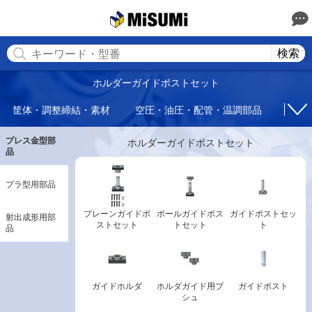
MISUMI(ミスミ) | 総合Webカタログ
MISUMI
検索
ホルダーガイドポストセット
筐体・調整締結・素材
空圧・油圧・配管・温調部品
回転
プレス金型部
ホルダーガイドポストセット
品
プラ型用部品
プレーンガイドポ
ボールガイドポス
ガイドポストセッ
射出成形用部
ストセット
トセット
ト
品
ガイドホルダ
ホルダガイド用ブ
ガイドポスト
シュ