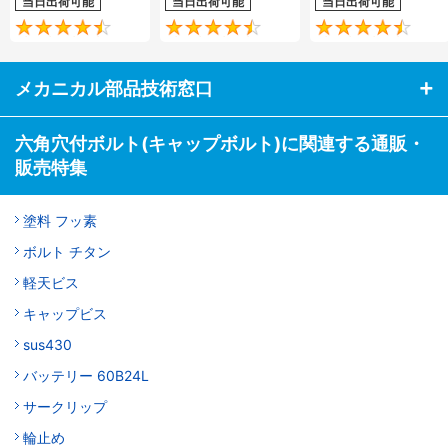
当日出荷可能
当日出荷可能
当日出荷可能
4.5
4.7
メカニカル部品技術窓口
六角穴付ボルト(キャップボルト)に関連する通販・
販売特集
塗料 フッ素
ボルト チタン
軽天ビス
キャップビス
sus430
バッテリー 60B24L
サークリップ
輪止め