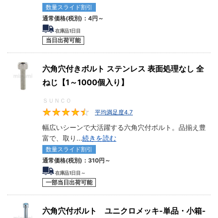
数量スライド割引
通常価格(税別)：
4円
～
在庫品1日目
当日出荷可能
六角穴付きボルト ステンレス 表面処理なし 全
ねじ【1～1000個入り】
ＳＵＮＣＯ
平均満足度4.7
4.7
幅広いシーンで大活躍する六角穴付ボルト。品揃え豊
富で、取り
...
続きを読む
数量スライド割引
通常価格(税別)：
310円
～
在庫品1日目～
一部当日出荷可能
六角穴付ボルト ユニクロメッキ-単品・小箱-