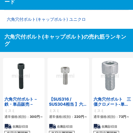
ード
六角穴付ボルト(キャップボルト) ユニクロ
六角穴付ボルト(キャップボルト)の売れ筋ランキン
グ
六角穴付ボルト－
【SUS316 /
六角穴付ボルト 三
鉄・単品販売－
SUS304相当 】六角
価クロメート-単
穴付ボルト ステンレ
品・小箱-
ミスミ
ミスミ
ミスミ
ス
通常価格(税別)：
300円
～
通常価格(税別)：
220円
～
通常価格(税別)：
73円
～
在庫品1日目
在庫品1日目
在庫品1日目