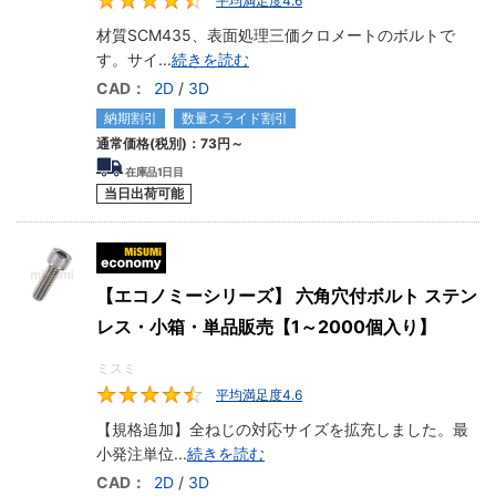
平均満足度4.6
4.6
材質SCM435、表面処理三価クロメートのボルトで
す。サイ
...
続きを読む
CAD：
2D
/
3D
納期割引
数量スライド割引
通常価格(税別)：
73円
～
在庫品1日目
当日出荷可能
MiSUMi economy
【エコノミーシリーズ】 六角穴付ボルト ステン
レス・小箱・単品販売【1～2000個入り】
ミスミ
平均満足度4.6
4.6
【規格追加】全ねじの対応サイズを拡充しました。最
小発注単位
...
続きを読む
CAD：
2D
/
3D