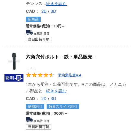
テンレス
...
続きを読む
CAD：
2D
/
3D
新商品
通常価格(税別)：
13円
～
在庫品1日目
当日出荷可能
六角穴付ボルト－鉄・単品販売－
ミスミ
平均満足度4.4
4.4
1本から受注・出荷可能です。※この商品は、メカニカ
ル部品と
...
続きを読む
CAD：
2D
/
3D
納期割引
数量スライド割引
通常価格(税別)：
300円
～
在庫品1日目
当日出荷可能