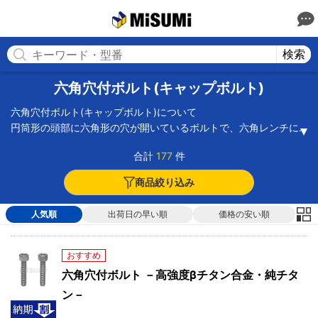
MISUMI(ミスミ) | 総合Webカタログ
MISUMI
検索
六角穴付ボルト(キャップボルト)
六角穴付ボルト(キャップボルト)について
円筒形の頭部に六角形の穴が開いているボルトで、六角レンチに
て締結します。
合計
177
件
キャップスクリューやソケットスクリューとも呼ばれますが、名
称としては「六角穴付ボルト」か「キャップボルト」が多く、表
商品絞り込み
面処理は黒染めが一般的です。
六角レンチはサイズにピッタリしたものしか使えない為、強い締
人気順
出荷日の早い順
価格の安い順
め付けが可能です。
規格品で呼び長さが長い場合、半ねじと全ねじがあります。
多くの場合ナットと組まずに使用され、六角レンチはスペースを
おすすめ
必要としない為、狭い場所での作業や機械の小型化が可能です。
六角穴付ボルト －高強度βチタン合金・純チタ
ン－