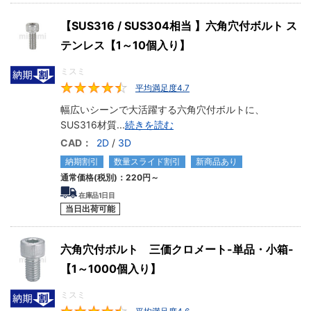
【SUS316 / SUS304相当 】六角穴付ボルト ス
テンレス【1～10個入り】
ミスミ
平均満足度4.7
4.7
幅広いシーンで大活躍する六角穴付ボルトに、
SUS316材質
...
続きを読む
CAD：
2D
/
3D
納期割引
数量スライド割引
新商品あり
通常価格(税別)：
220円
～
在庫品1日目
当日出荷可能
六角穴付ボルト 三価クロメート-単品・小箱-
【1～1000個入り】
ミスミ