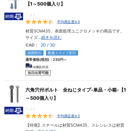
【1～500個入り】
ミスミ
平均満足度4.5
4.5
材質SCM435、表面処理ユニクロメッキの商品です。
サイズ
...
続きを読む
CAD：
2D
/
3D
納期割引
数量スライド割引
通常価格(税別)：
230円
～
在庫品1日目
当日出荷可能
六角穴付ボルト 全ねじタイプ-単品・小箱-【1
～500個入り】
ミスミ
平均満足度4.5
4.5
【特徴】スチールは材質SCM435、スレンレスは材質