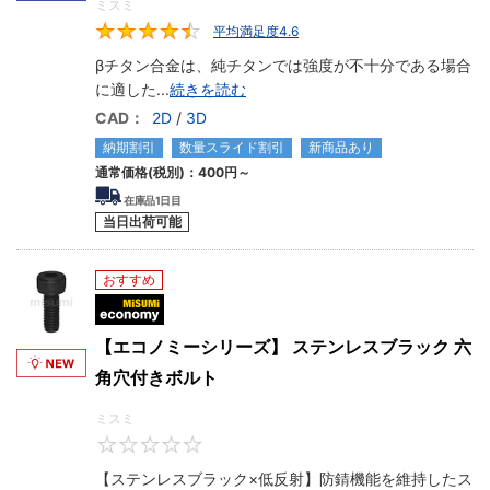
ミスミ
平均満足度4.6
4.6
βチタン合金は、純チタンでは強度が不十分である場合
に適した
...
続きを読む
CAD：
2D
/
3D
納期割引
数量スライド割引
新商品あり
通常価格(税別)：
400円
～
在庫品1日目
当日出荷可能
おすすめ
MiSUMi economy
【エコノミーシリーズ】 ステンレスブラック 六
角穴付きボルト
ミスミ
0
【ステンレスブラック×低反射】防錆機能を維持したス