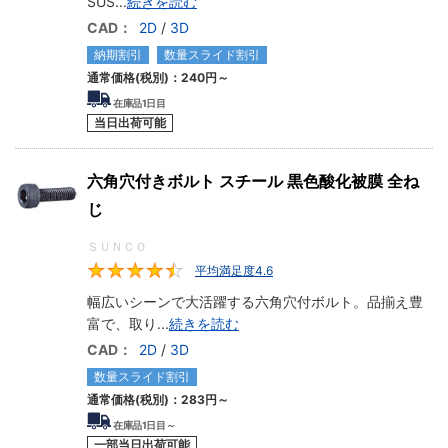
SUS
...
続きを読む
CAD：
2D
/
3D
納期割引
数量スライド割引
通常価格(税別)：
240円
～
在庫品1日目
当日出荷可能
六角穴付きボルト スチール 黒色酸化被膜 全ね
じ
ＳＵＮＣＯ
平均満足度4.6
4.6
幅広いシーンで大活躍する六角穴付ボルト。品揃え豊
富で、取り
...
続きを読む
CAD：
2D
/
3D
数量スライド割引
通常価格(税別)：
283円
～
在庫品1日目～
一部当日出荷可能