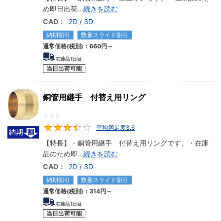
め即日出荷
...
続きを読む
CAD：
2D
/
3D
納期割引
数量スライド割引
通常価格(税別)：
660円
～
在庫品1日目
当日出荷可能
銅管用継手 付替え用リング
ミスミ
平均満足度3.6
3.6
【特長】・銅管用継手 付替え用リングです。・在庫
品のため即
...
続きを読む
CAD：
2D
/
3D
納期割引
数量スライド割引
通常価格(税別)：
314円
～
在庫品1日目
当日出荷可能