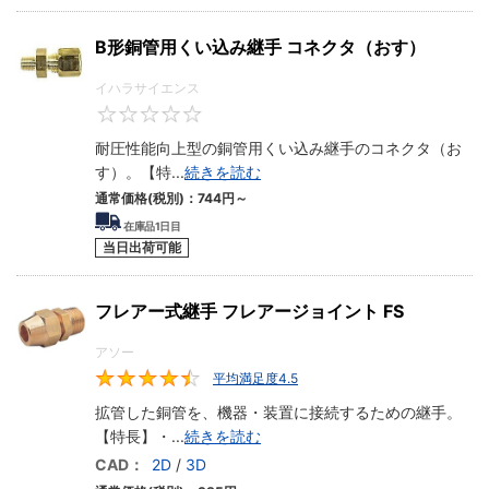
B形銅管用くい込み継手 コネクタ（おす）
イハラサイエンス
0
耐圧性能向上型の銅管用くい込み継手のコネクタ（お
す）。【特
...
続きを読む
通常価格(税別)：
744円
～
在庫品1日目
当日出荷可能
フレアー式継手 フレアージョイント FS
アソー
平均満足度4.5
4.5
拡管した銅管を、機器・装置に接続するための継手。
【特長】・
...
続きを読む
CAD：
2D
/
3D