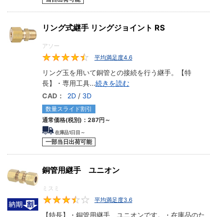
リング式継手 リングジョイント RS
アソー
平均満足度4.6
4.6
リング玉を用いて銅管との接続を行う継手。【特
長】・専用工具
...
続きを読む
CAD：
2D
/
3D
数量スライド割引
通常価格(税別)：
287円
～
在庫品1日目～
一部当日出荷可能
銅管用継手 ユニオン
ミスミ
平均満足度3.6
3.6
【特長】・銅管用継手 ユニオンです。・在庫品のた