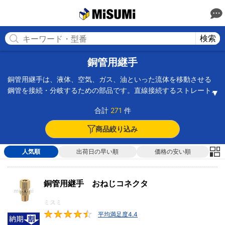
MISUMI(ミスミ) | 総合Webカタログ
MISUMI
検索
銅管用継手
銅管用継手は、液体、空気、ガス、油といった流体を移動させる
鋼管を接続・分岐するための部品です。直線接続するストレート
の他に配管の角度を90度変えるエルボ、配管をT字に分岐できる
合計
271
件
ティーといった種類やスリーブ、インサート、リング、キャッ
プ、ナット、プラグ、ガスケット・シール、工具・治具などの関
商品絞り込み
連部品も多数取り扱っています。
【銅管用継手カテゴリでよく検索されているキーワード】
人気順
出荷日の早い順
価格の安い順
フレア 継手：フレアナットとフレアユニオンで構成された継手
で、使用する場合、銅管の先端部分をフレア加工する必要があり
ます。
銅管用継手 おねじコネクタ
フレア ユニオン：フレア継手の一種で、主に異なる2つのガス・液
体配管を接続する際に使用されます。両端にフレア継手部があ
ミスミ
り、それぞれの配管端部を継手部に密着させた後、リングナット
平均満足度4.4
4.4
を締めて固定事が一般的です。