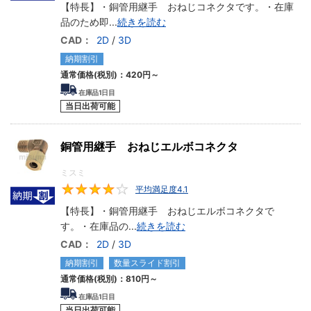
【特長】・銅管用継手 おねじコネクタです。・在庫
リング ナット：ねじの形状をした金具で、主に配管接続部に使用
品のため即
...
続きを読む
されます。フレア継手などと組み合わせる事が一般的で、パイプ
CAD：
2D
/
3D
またはチューブの端部を固定し、接続部からの漏れを防ぎます。
銅管 ソケット：銅管を直線で繋げるための継手です。
納期割引
銅管 キャップ：銅管の終端を塞ぐために使用される配管継手の一
通常価格(税別)：
420円
～
部です。銅管の端部に取り付けることで流体の漏れを防ぎます。
在庫品1日目
当日出荷可能
【銅管用継手技術情報】
銅管用継手 おねじエルボコネクタ
小径配管継手の種類と特長
配管支持金具の種類と特長
ミスミ
フレキ管の特長と使用例
平均満足度4.1
4.1
継手・フランジ・パイプのサイズ（呼び径）と寸法
配送管設計（空気圧システムの配送管設計のポイント-その1）
【特長】・銅管用継手 おねじエルボコネクタで
す。・在庫品の
...
続きを読む
CAD：
2D
/
3D
納期割引
数量スライド割引
通常価格(税別)：
810円
～
在庫品1日目
当日出荷可能