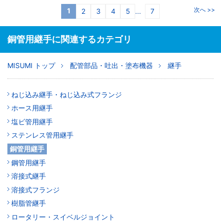
次へ >>
1
2
3
4
5
7
...
銅管用継手に関連するカテゴリ
MISUMI トップ
配管部品・吐出・塗布機器
継手
ねじ込み継手・ねじ込み式フランジ
ホース用継手
塩ビ管用継手
ステンレス管用継手
銅管用継手
鋼管用継手
溶接式継手
溶接式フランジ
樹脂管継手
ロータリー・スイベルジョイント