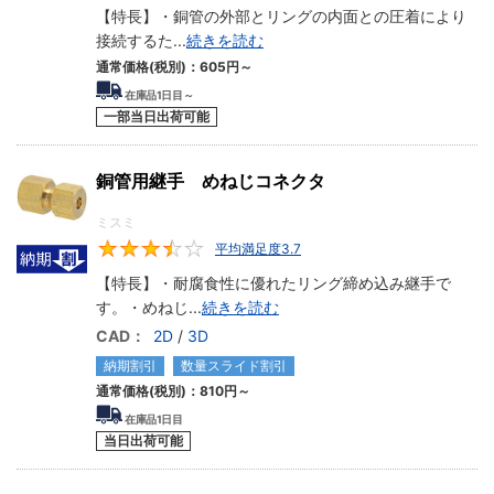
【特長】・銅管の外部とリングの内面との圧着により
接続するた
...
続きを読む
通常価格(税別)：
605円
～
在庫品1日目～
一部当日出荷可能
銅管用継手 めねじコネクタ
ミスミ
平均満足度3.7
3.7
【特長】・耐腐食性に優れたリング締め込み継手で
す。・めねじ
...
続きを読む
CAD：
2D
/
3D
納期割引
数量スライド割引
通常価格(税別)：
810円
～
在庫品1日目
当日出荷可能