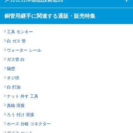
銅管用継手に関連する通販・販売特集
工具 モンキー
白 ガス 管
ウォーター シール
ガス管 白
隔壁
ネジ径
白 灯油
ナット 外す 工具
真鍮 溶接
ろう 付け 溶接
ホース 分岐 コネクター
ダイス セット