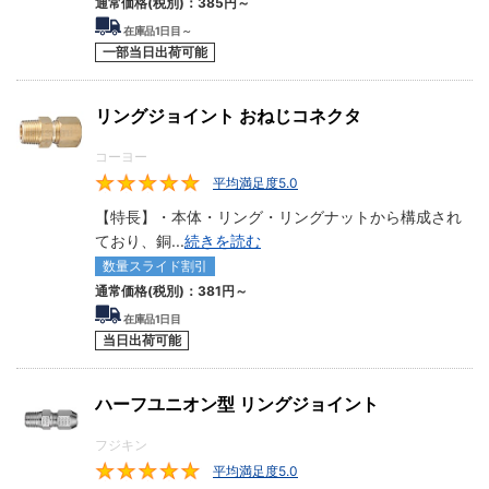
通常価格(税別)：
385円
～
在庫品1日目～
一部当日出荷可能
リングジョイント おねじコネクタ
コーヨー
平均満足度5.0
5
【特長】・本体・リング・リングナットから構成され
ており、銅
...
続きを読む
数量スライド割引
通常価格(税別)：
381円
～
在庫品1日目
当日出荷可能
ハーフユニオン型 リングジョイント
フジキン
平均満足度5.0
5