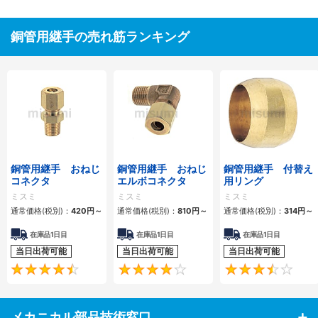
銅管用継手の売れ筋ランキング
銅管用継手 おねじ
銅管用継手 おねじ
銅管用継手 付替え
コネクタ
エルボコネクタ
用リング
ミスミ
ミスミ
ミスミ
通常価格(税別)：
420円
～
通常価格(税別)：
810円
～
通常価格(税別)：
314円
～
在庫品1日目
在庫品1日目
在庫品1日目
当日出荷可能
当日出荷可能
当日出荷可能
4.4
4.1
メカニカル部品技術窓口