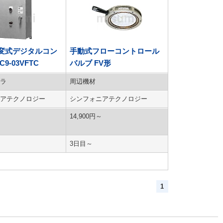
変式デジタルコン
手動式フローコントロール
9-03VFTC
バルブ FV形
ラ
周辺機材
アテクノロジー
シンフォニアテクノロジー
14,900
円
～
3日目～
1