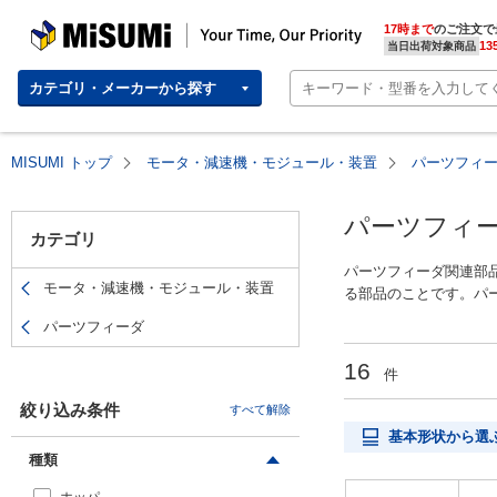
MISUMI(ミスミ) | 総合Webカタログ
MISUMI | Your Time, Our Priority
17時まで
のご注文で
13
当日出荷対象商品
カテゴリ・メーカーから探す
MISUMI トップ
モータ・減速機・モジュール・装置
パーツフィ
パーツフィ
カテゴリ
パーツフィーダ関連部
モータ・減速機・モジュール・装置
る部品のことです。パ
あります。また部品の
パーツフィーダ
ーツフィーダを制御す
気除去の除電器などが
16
件
絞り込み条件
すべて解除
基本形状から選
種類