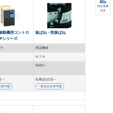
特注見積
注文
振動機用コントロ
板ばね・防振ばね
型Pシリーズ
ラ
周辺機材
ＮＴＮ
554
円
～
目～
在庫品1日目～
出荷可能
一部当日出荷可能