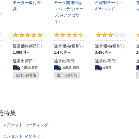
モーター取付金
モータ関連部品
台湾製モータ・
具
（バッテリ/ケー
ギヤヘッド
ギ
ブル/アクセサ
リ）
4.4
4.9
4.4
：
通常価格(税別)：
通常価格(税別)：
通常価格(税別)：
1,089
円
～
1,470
円
～
3,490
円
～
2
通常出荷日:
通常出荷日:
通常出荷日:
在庫品1日目～
在庫品1日目～
5日目
当日出荷可能
当日出荷可能
売特集
マグネット コーティング
コンセント マグネット