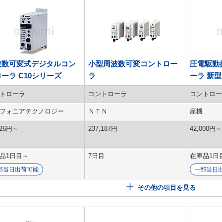
波数可変式デジタルコン
小型周波数可変コントロー
圧電駆動
ーラ C10シリーズ
ラ
ーラ 新
トローラ
コントローラ
コントロー
フォニアテクノロジー
ＮＴＮ
産機
26
円
～
237,187
円
42,000
円
～
品1日目～
7日目
在庫品1日
部当日出荷可能
一部当日
その他の項目を見る