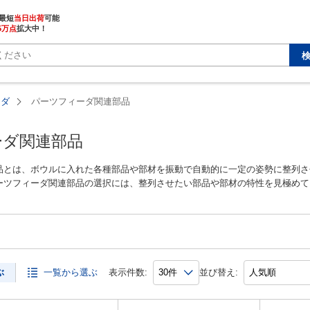
最短
当日出荷
5万点
拡大中！
ーダ
パーツフィーダ関連部品
ーダ関連部品
品とは、ボウルに入れた各種部品や部材を振動で自動的に一定の姿勢に整列さ
ーツフィーダ関連部品の選択には、整列させたい部品や部材の特性を見極めて
供給能力(排出能力)や達成率もパーツフィーダ関連部品を選ぶ大きなポイン
るデジタルコントローラやI/O制御ユニット、ワーク排出を行うホッパや分離
あります。
ぶ
一覧から選ぶ
表示件数:
並び替え: