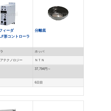
フィーダ
分離底
F/LF形コントローラ
ラ
ホッパ
アテクノロジー
ＮＴＮ
37,794
円
～
6日目