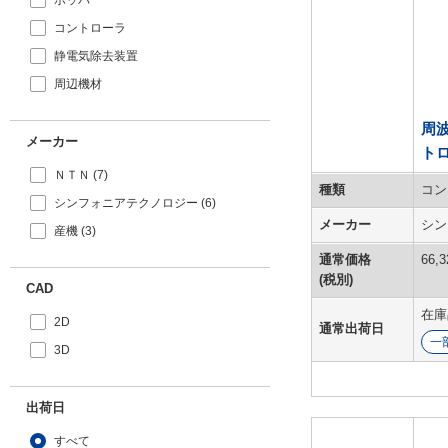
ホッパ
コントローラ
静電気除去装置
周辺機材
周
メーカー
トロ
ＮＴＮ (7)
種類
コン
シンフォニアテクノロジー (6)
メーカー
シン
産機 (3)
通常価格
66,3
(税別)
CAD
在庫
2D
通常出荷日
一
3D
出荷日
すべて