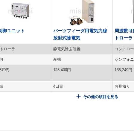
O制御ユニット
パーツフィーダ用電気力線
周波数可
放射式除電気
トローラ C
トローラ
静電気除去装置
コントロー
Ｎ
産機
シンフォニ
879
円
128,400
円
135,249
円
日目
4日目
お見積り
その他の項目を見る