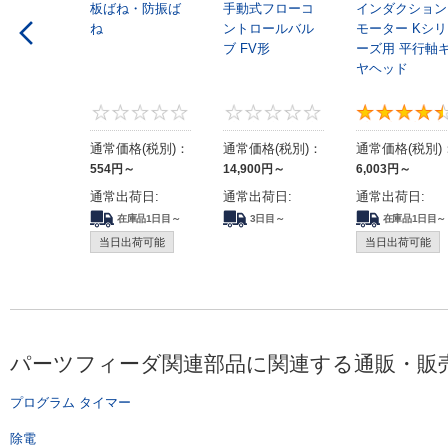
板ばね・防振ば
手動式フローコ
インダクション
ね
ントロールバル
モーター Kシリ
ブ FV形
ーズ用 平行軸
ヤヘッド
0
0
通常価格(税別)：
通常価格(税別)：
通常価格(税別)
554
円
～
14,900
円
～
6,003
円
～
通常出荷日:
通常出荷日:
通常出荷日:
在庫品1日目～
3日目～
在庫品1日目～
当日出荷可能
当日出荷可能
パーツフィーダ関連部品に関連する通販・販
プログラム タイマー
除電