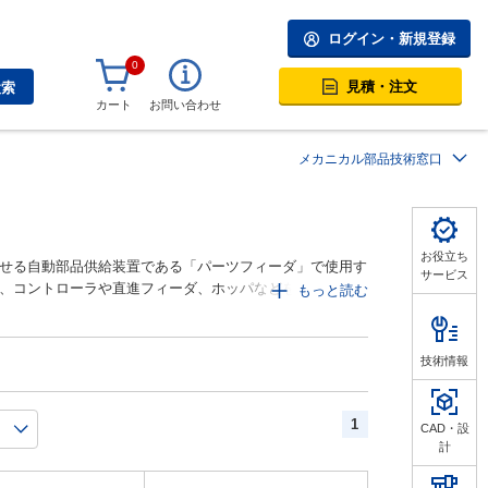
ログイン・新規登録
0
見積・注文
検索
カート
お問い合わせ
メカニカル部品技術窓口
お役立ち
せる自動部品供給装置である「パーツフィーダ」で使用す
サービス
、コントローラや直進フィーダ、ホッパなどを選ぶ必要が
もっと読む
トとなります。パーツフィーダ関連部品の種類としては、パ
底、本体に装着する板バネや防振バネ、マグネット、静電
技術情報
1
CAD・設
計