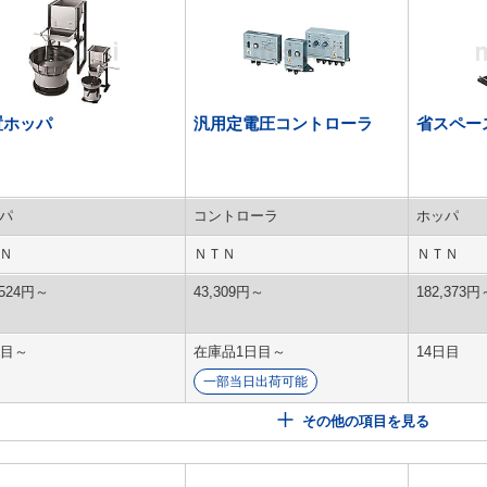
置ホッパ
汎用定電圧コントローラ
省スペー
パ
コントローラ
ホッパ
Ｎ
ＮＴＮ
ＮＴＮ
524
円
～
43,309
円
～
182,373
円
日目～
在庫品1日目～
14日目
一部当日出荷可能
その他の項目を見る