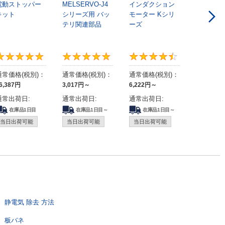
電動ストッパー
MELSERVO-J4
インダクション
キット
シリーズ用 バッ
モーター Kシリ
テリ関連部品
ーズ
3.3
5
5
通常価格(税別)：
通常価格(税別)：
通常価格(税別)：
6,387
円
3,017
円
～
6,222
円
～
通常出荷日:
通常出荷日:
通常出荷日:
在庫品1日目
在庫品1日目～
在庫品1日目～
当日出荷可能
当日出荷可能
当日出荷可能
静電気 除去 方法
板バネ