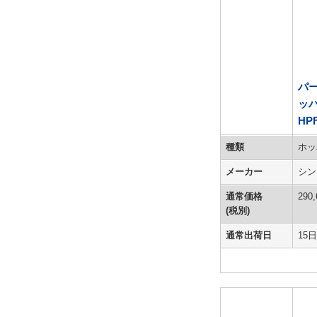
パ
ッ
HP
種類
ホッ
メーカー
シン
通常価格
290,
(税別)
通常出荷日
15