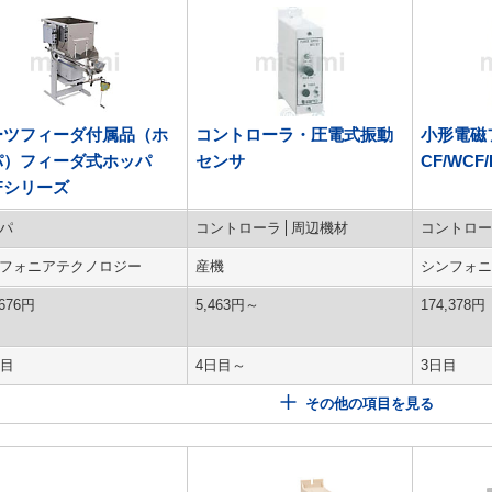
ーツフィーダ付属品（ホ
コントローラ・圧電式振動
小形電磁
パ）フィーダ式ホッパ
センサ
CF/WC
Fシリーズ
パ
コントローラ
周辺機材
コントロー
フォニアテクノロジー
産機
シンフォニ
676
円
5,463
円
～
174,378
円
日目
4日目～
3日目
その他の項目を見る