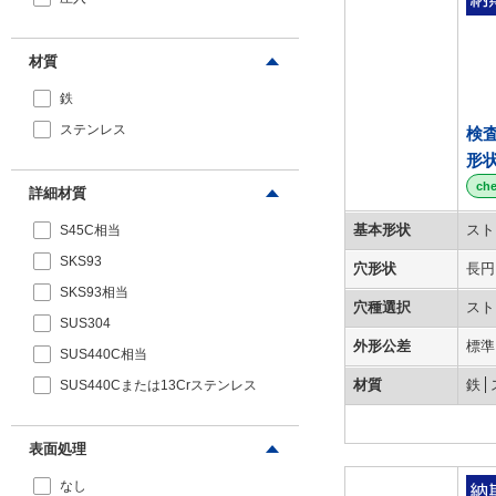
材質
鉄
ステンレス
検
形
ch
詳細材質
基本形状
スト
S45C相当
SKS93
穴形状
長円
SKS93相当
穴種選択
スト
SUS304
外形公差
標準
SUS440C相当
材質
鉄
SUS440Cまたは13Crステンレス
表面処理
なし