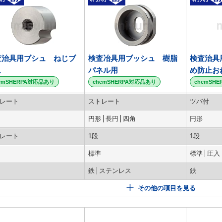
査治具用ブシュ ねじブ
検査冶具用ブッシュ 樹脂
検査治具
ュ
パネル用
め防止お
emSHERPA対応品あり
chemSHERPA対応品あり
chemSH
レート
ストレート
ツバ付
円形
長円
四角
円形
レート
1段
1段
標準
標準
圧入
鉄
ステンレス
鉄
その他の項目を見る