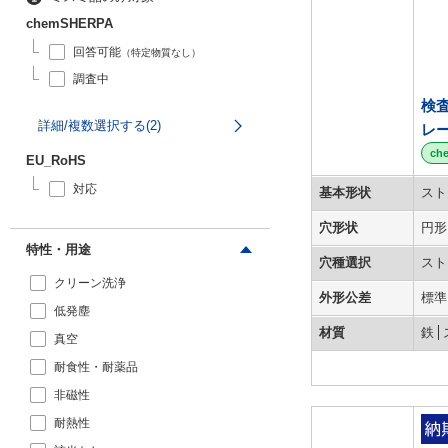
chemSHERPA
回答可能
（特定物質なし）
調査中
検
詳細/複数選択する(2)
レ
ch
EU_RoHS
対応
基本形状
スト
穴形状
円形
特性・用途
穴種選択
スト
クリーン洗浄
外形公差
標準
低発塵
材質
鉄
真空
耐食性・耐薬品
非磁性
耐熱性