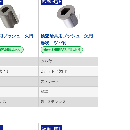
用ブッシュ 欠円
検査治具用ブッシュ 欠円
形状 ツバ付
ERPA対応品あり
chemSHERPA対応品あり
ツバ付
欠円）
Dカット（欠円）
ストレート
標準
レス
鉄
ステンレス