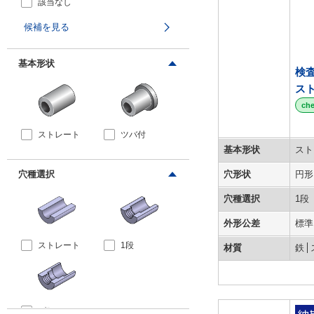
該当なし
候補を見る
基本形状
検
ス
ch
ストレート
ツバ付
基本形状
スト
拡大画像/複数選択する(2)
穴種選択
穴形状
円形
穴種選択
1段
外形公差
標準
ストレート
1段
材質
鉄
2段