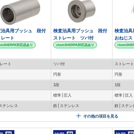
査治具用ブッシュ 段付
検査治具用ブッシュ 段付
検査治具
トレート
ストレート ツバ付
おねじス
emSHERPA対応品あり
chemSHERPA対応品あり
chemSH
レート
ツバ付
ストレート
円形
円形
1段
1段
標準
圧入
標準
圧入
ステンレス
鉄
ステンレス
鉄
ステン
その他の項目を見る