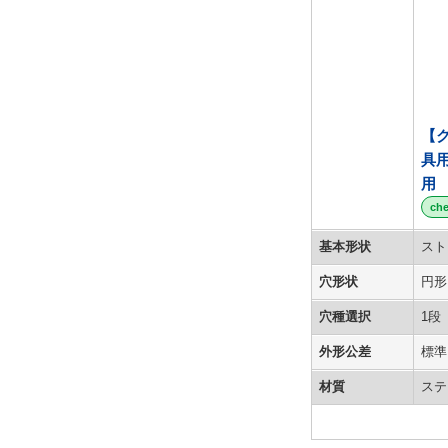
【
具
用
ch
基本形状
スト
穴形状
円形
穴種選択
1段
外形公差
標準
材質
ステ