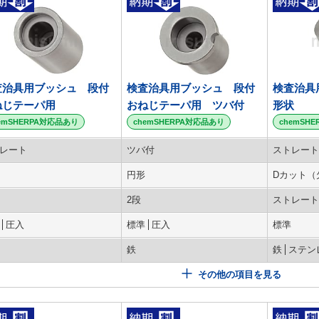
査治具用ブッシュ 段付
検査治具用ブッシュ 段付
検査治具
ねじテーパ用
おねじテーパ用 ツバ付
形状
emSHERPA対応品あり
chemSHERPA対応品あり
chemSH
レート
ツバ付
ストレート
円形
Dカット（
2段
ストレート
圧入
標準
圧入
標準
鉄
鉄
ステン
その他の項目を見る