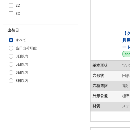
2D
3D
出荷日
【
具
すべて
ー
当日出荷可能
ch
3日以内
5日以内
基本形状
ツバ
6日以内
穴形状
円形
8日以内
穴種選択
1段
外形公差
標準
材質
ステ