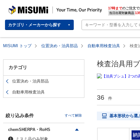
MISUMI(ミスミ) | 総合Webカタログ
MISUMI | Your Time, Our Priority
17時まで
のご注文で
13
当日出荷対象商品
カテゴリ・メーカーから探す
MISUMI トップ
位置決め・治具部品
自動車用検査治具
検査
検査治具用
カテゴリ
位置決め・治具部品
自動車用検査治具
36
件
絞り込み条件
すべて解除
基本形状から選
chemSHERPA・RoHS
ミスミ品のみ対象