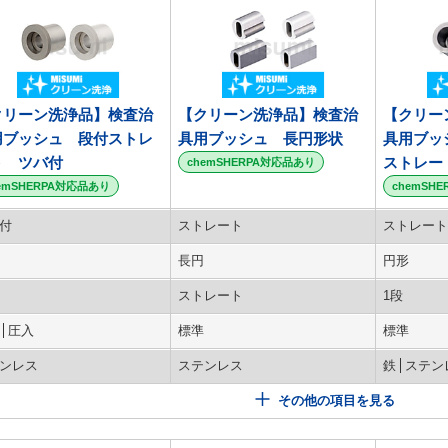
クリーン洗浄品】検査治
【クリーン洗浄品】検査治
【クリー
用ブッシュ 段付ストレ
具用ブッシュ 長円形状
具用ブッ
ト ツバ付
ストレー
chemSHERPA対応品あり
emSHERPA対応品あり
chemSH
付
ストレート
ストレート
長円
円形
ストレート
1段
圧入
標準
標準
ンレス
ステンレス
鉄
ステン
その他の項目を見る