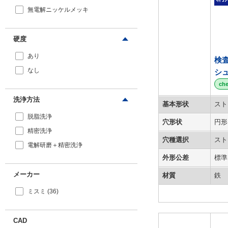
無電解ニッケルメッキ
硬度
あり
検
なし
シ
ch
洗浄方法
基本形状
スト
脱脂洗浄
穴形状
円形
精密洗浄
穴種選択
スト
電解研磨＋精密洗浄
外形公差
標準
メーカー
材質
鉄
ミスミ (36)
CAD