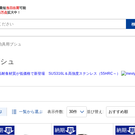
最短
当日出荷
5万点
拡大中！
治具用ブシュ
ブシュ
ぶ
一覧から選ぶ
表示件数:
並び替え: