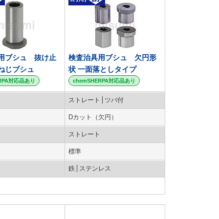
用ブシュ 抜け止
検査治具用ブシュ 欠円形
ねじブシュ
状 一面落としタイプ
ERPA対応品あり
chemSHERPA対応品あり
ストレート
ツバ付
Dカット（欠円）
ストレート
標準
鉄
ステンレス