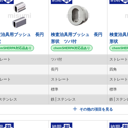
査治具用ブッシュ 長円
検査治具用ブッシュ 長円
検査治具
状
形状 ツバ付
形状
emSHERPA対応品あり
chemSHERPA対応品あり
chemSH
レート
ツバ付
ストレート
長円
四角
レート
ストレート
ストレート
標準
標準
ステンレス
鉄
ステンレス
鉄
ステン
その他の項目を見る