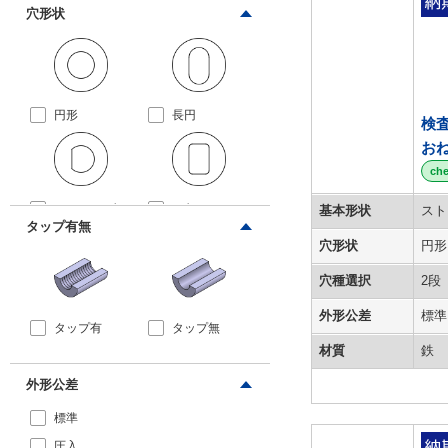
穴形状
拡大画像/複数選択する(3)
円形
長円
検
お
ch
Dカット（欠
四角
基本形状
スト
タップ有無
円）
穴形状
円形
拡大画像/複数選択する(4)
穴種選択
2段
外形公差
標準
タップ有
タップ無
材質
鉄
拡大画像/複数選択する(2)
外形公差
標準
圧入