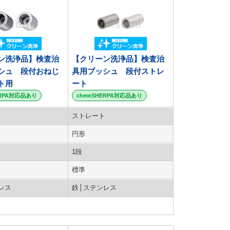
ン洗浄品】検査治
【クリーン洗浄品】検査治
シュ 段付おねじ
具用ブッシュ 段付ストレ
ト用
ート
ERPA対応品あり
chemSHERPA対応品あり
ストレート
円形
1段
標準
レス
鉄
ステンレス