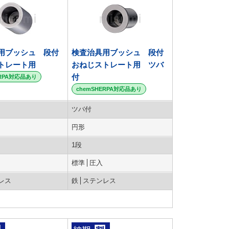
用ブッシュ 段付
検査治具用ブッシュ 段付
トレート用
おねじストレート用 ツバ
付
ERPA対応品あり
chemSHERPA対応品あり
ツバ付
円形
1段
標準
圧入
レス
鉄
ステンレス