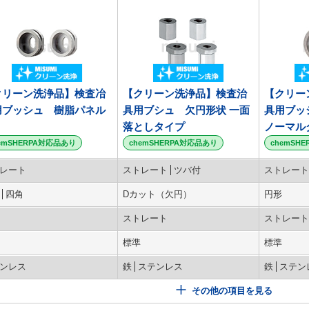
クリーン洗浄品】検査冶
【クリーン洗浄品】検査治
【クリー
用ブッシュ 樹脂パネル
具用ブシュ 欠円形状 一面
具用ブッ
落としタイプ
ノーマル
emSHERPA対応品あり
chemSHERPA対応品あり
chemSH
レート
ストレート
ツバ付
ストレート
四角
Dカット（欠円）
円形
ストレート
ストレート
標準
標準
ンレス
鉄
ステンレス
鉄
ステン
その他の項目を見る