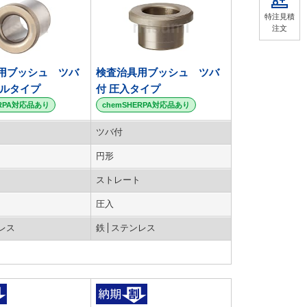
特注見積
注文
用ブッシュ ツバ
検査治具用ブッシュ ツバ
マルタイプ
付 圧入タイプ
ERPA対応品あり
chemSHERPA対応品あり
ツバ付
円形
ストレート
圧入
レス
鉄
ステンレス