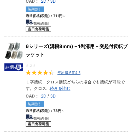
CAD：
2D
/
3D
納期割引
通常価格(税別)：
711円
～
在庫品1日目
当日出荷可能
6シリーズ(溝幅8mm)－1列溝用－突起付反転ブ
ラケット
ミスミ
平均満足度4.5
4.5
Ｌ字接続、クロス接続どちらの場合でも接続が可能で
す。クロス
...
続きを読む
CAD：
2D
/
3D
納期割引
通常価格(税別)：
78円
～
在庫品1日目
当日出荷可能