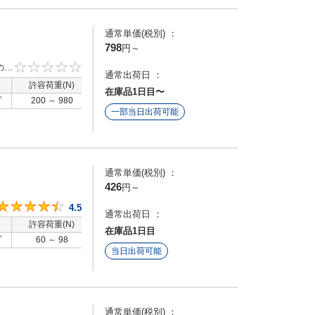
通常単価(税別) ：
798
円
～
の物
0
通常出荷日 ：
許容荷重(N)
洗浄方法
在庫品1日目〜
プ
200 ～ 980
-
一部当日出荷可能
通常単価(税別) ：
426
円
～
4.5
4.5
通常出荷日 ：
許容荷重(N)
洗浄方法
在庫品1日目
プ
60 ～ 98
-
当日出荷可能
通常単価(税別) ：