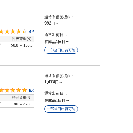
通常単価(税別) ：
992
円
～
4.5
4.5
通常出荷日 ：
許容荷重(N)
洗浄方法
在庫品1日目〜
プ
58.8 ～ 156.8
-
一部当日出荷可能
通常単価(税別) ：
1,474
円
～
5
5.0
通常出荷日 ：
許容荷重(N)
洗浄方法
在庫品1日目〜
プ
98 ～ 490
-
一部当日出荷可能