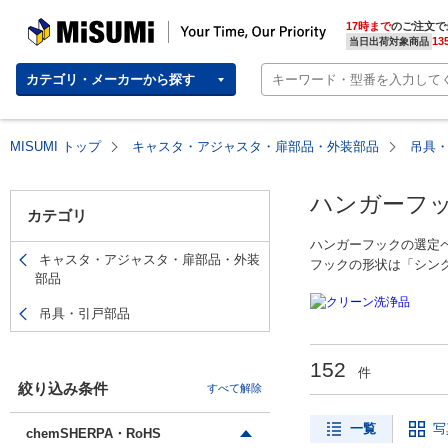
MISUMI(ミスミ) | 総合Webカタログ
MISUMI | Your Time, Our Priority
17時まで
のご注文で
13
当日出荷対象商品
カテゴリ・メーカーから探す
MISUMI トップ
キャスタ・アジャスタ・扉部品・外装部品
吊具
ハンガーフ
カテゴリ
ハンガーフックの選定
キャスタ・アジャスタ・扉部品・外装
フックの形状は「シン
部品
簡単操作で確実につな
用など屋外にも幅広く
吊具・引戸部品
【固定方法】ねじタイ
【メーカー】杉田エー
152
件
絞り込み条件
すべて解除
【おすすめ人気ランキ
「ステンレス フック
一覧
写
chemSHERPA・RoHS
「ステンレス フック