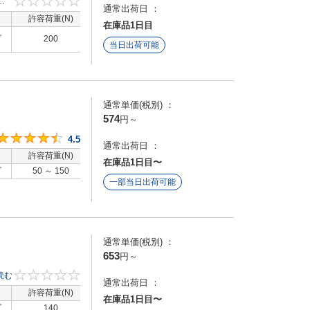
に
0
通常出荷日 ：
許容荷重(N)
洗浄方法
在庫品1日目
プ
200
-
当日出荷可能
通常単価(税別) ：
574
円
～
4.5
4.5
通常出荷日 ：
許容荷重(N)
洗浄方法
在庫品1日目〜
プ
50 ～ 150
-
一部当日出荷可能
通常単価(税別) ：
653
円
～
ク
読む
0
通常出荷日 ：
、ス
許容荷重(N)
洗浄方法
在庫品1日目〜
プ
140
-