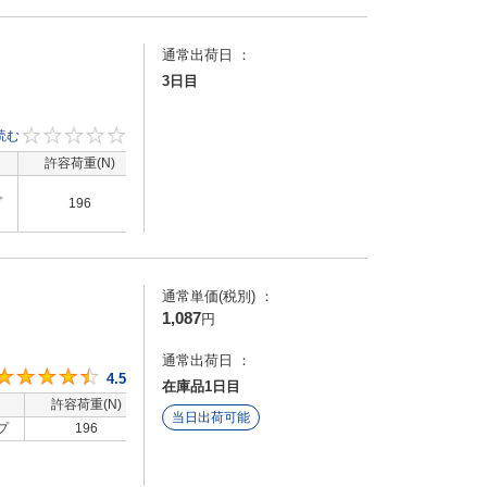
通常出荷日 ：
3日目
い
読む
0
要
許容荷重(N)
洗浄方法
脱脂洗浄 / 精密洗浄
プ
196
/ 電解研磨＋精密洗
浄
通常単価(税別) ：
1,087
円
通常出荷日 ：
注意
4.5
4.5
で
在庫品1日目
許容荷重(N)
洗浄方法
当日出荷可能
プ
196
-