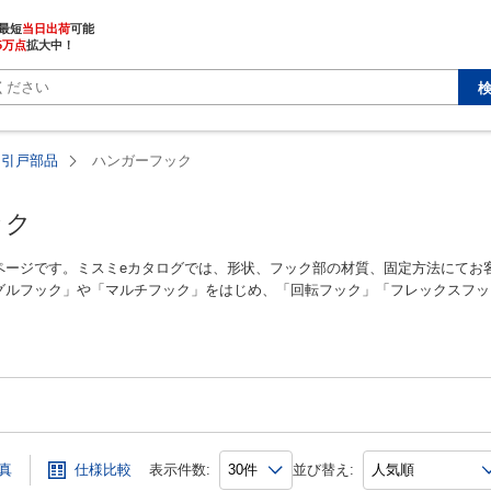
最短
当日出荷
5万点
拡大中！
・引戸部品
ハンガーフック
ック
ページです。ミスミeカタログでは、形状、フック部の材質、固定方法にてお
グルフック」や「マルチフック」をはじめ、「回転フック」「フレックスフッ
ぐ事が出来、物をかけたり、ﾁｪｰﾝ等の端末金具、チェーン・ワイヤー・ロー
お使い頂けます。
プ、ねじ固定タイプ、引っ掛けタイプ、マグネットタイプ、釘、吸盤タイプ、
ス、光、ハイロジック、スガツネ工業、タキゲン製造、水本機械製作所など
ング】
」のおすすめ商品をピックアップしたおすすめ人気ランキングを用意しており
真
仕様比較
表示件数:
並び替え:
」のおすすめ人気ランキング