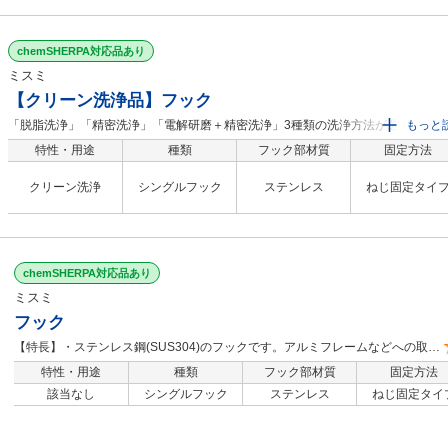
chemSHERPA対応品あり
ミスミ
【クリーン洗浄品】フック
「脱脂洗浄」「精密洗浄」「電解研磨＋精密洗浄」3種類の洗浄方法が選択可能、
もっと
ずれも標準型番で1個からご注文頂けます。お客様での洗浄や外注依頼の洗浄が不
特性・用途
種類
フック部材質
固定方法
となり、手間が削減出来ます。■洗浄型式 ・脱脂洗浄（防錆1重梱包） ：型
番SL-□□ ・精密洗浄（脱気2重梱包） ：型番SH-□□ ・電解研磨＋精密洗浄
クリーン洗浄
シングルフック
ステンレス
ねじ固定タイ
（脱気2重梱包） ：型番SHD-□□ 商品型番 洗浄方法 梱包形態 未洗浄品と比べた効果
ご利用環境（目安） 工程別 SL-□□ 脱脂洗浄 防錆梱包 油分除去 一般環境 通常組立工
程 バッテリー組立後工程 SH-□□ 精密洗浄 脱気２重梱包 油分除去 粉塵除去 クリーン
環境（クラス10～1,000） バッテリー組立工程 液晶関連組立後工程 車載カメラ組立
chemSHERPA対応品あり
工程 SHD-□□ 電解研磨＋精密洗浄 脱気２重梱包 油分除去 粉塵除去 アウトガス低減
真空環境 クリーン環境（クラス10～1,000） 半導体前工程 液晶成膜工程 有機EL前工
ミスミ
程 ■ご留意事項洗浄を行うことで、防錆を目的とした油分も一緒に除去されるため、
フック
未洗浄品に比べ錆びやすくなる場合があります。適用場所や保管環境には十分ご
【特長】・ステンレス鋼(SUS304)のフックです。アルミフレームなどへの取り
くださいますようお願いいたします。【特長】・ステンレス鋼(SUS304)のフック
付けにも。
す。アルミフレームなどへの取り付けにも。
特性・用途
種類
フック部材質
固定方法
該当なし
シングルフック
ステンレス
ねじ固定タイ