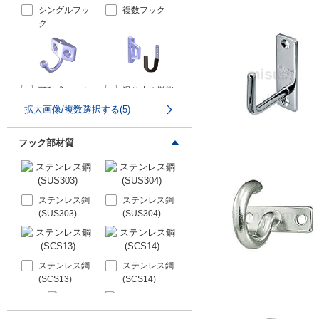
シングルフッ
複数フック
ク
可動式フック
滑り止め機能
付フック
拡大画像/複数選択する(5)
フック部材質
関連部品
ステンレス鋼
ステンレス鋼
(SUS303)
(SUS304)
ステンレス鋼
ステンレス鋼
(SCS13)
(SCS14)
鋼