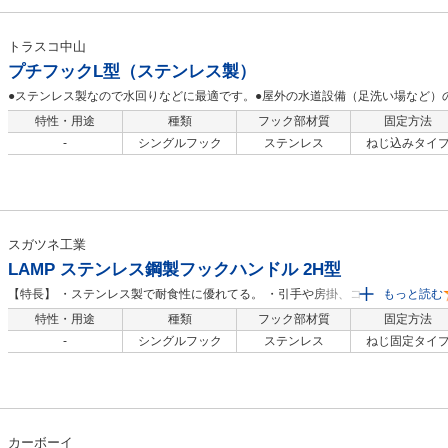
トラスコ中山
プチフックL型（ステンレス製）
●ステンレス製なので水回りなどに最適です。●屋外の水道設備（足洗い場など）
掛けに。
特性・用途
種類
フック部材質
固定方法
-
シングルフック
ステンレス
ねじ込みタイ
スガツネ工業
LAMP ステンレス鋼製フックハンドル 2H型
【特長】 ・ステンレス製で耐食性に優れてる。 ・引手や房掛、コート掛けな
もっと読む
ど、アイデア次第で様々な使い方ができる。 【用途】 ・一般家庭の屋内、屋
特性・用途
種類
フック部材質
固定方法
外、レジャー、スポーツなど。
-
シングルフック
ステンレス
ねじ固定タイ
カーボーイ