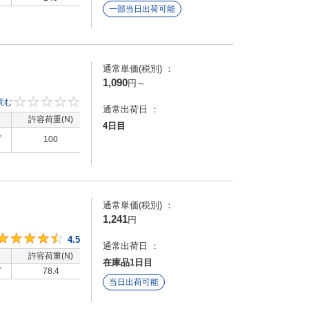
一部当日出荷可能
通常単価(税別) ：
1,090
円
～
引っ
読む
0
通常出荷日 ：
して
許容荷重(N)
洗浄方法
4日目
プ
100
-
通常単価(税別) ：
1,241
円
4.5
4.5
通常出荷日 ：
許容荷重(N)
洗浄方法
在庫品1日目
プ
78.4
-
当日出荷可能