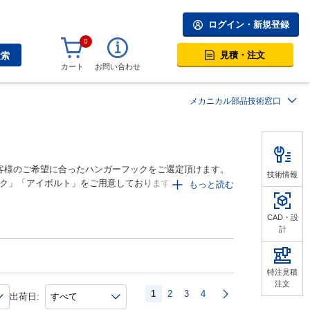
ログイン・新規登録
0
見積・注文
検索
カート
お問い合わせ
メカニカル部品技術窓口
客様のご希望に合ったハンガーフックをご選定頂けます。
技術情報
ク」「アイボルト」をご用意しております。
もっと読む
プなどの固定や繋ぎ、 アウトドア・ガーデニング・ペット
CAD・設
熱圧着、貼付け
計
特注見積
注文
ます。
1
2
3
4
出荷日: