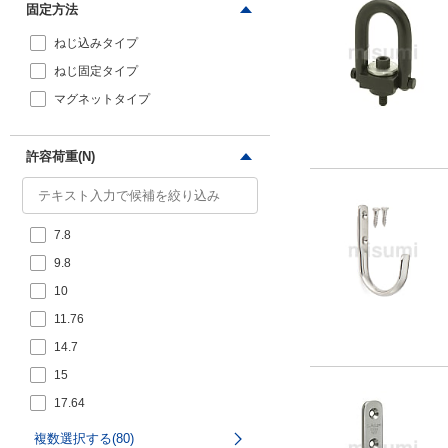
固定方法
アルミニウム
合金
ねじ込みタイプ
ねじ固定タイプ
亜鉛合金
マグネットタイプ
ポリプロピレ
ン
許容荷重(N)
木材
ステンレス
7.8
スチール
アルミ
9.8
チタン
樹脂
10
11.76
銅
黄銅
14.7
15
17.64
ポリアミド
19.6
亜鉛合金
（PA）
複数選択する(80)