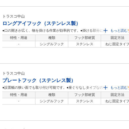
トラスコ中山
ロングアイフック（ステンレス製）
●口の開きが広く、物を掛ける作業が効率的です。●掛ける部分に奥行きがあり、
もっと読む
厚みのある道具が掛けられるタイプです。●壁面・床面・柱などに設置し、チェ
特性・用途
種類
フック部材質
固定方法
ーン・ワイヤ・ロープの壁面金具として。
-
シングルフック
ステンレス
ねじ固定タイ
トラスコ中山
プレートフック（ステンレス製）
●設置幅の狭い面でも取り付け可能です。●座ぐりなしタイプなので、ナベ頭など
もっと読む
のねじをご使用ください。●壁面・床面・柱などに設置し、チェーン・ワイヤ・
特性・用途
種類
フック部材質
固定方法
ロープの端末金具として。
-
シングルフック
ステンレス
ねじ固定タイ