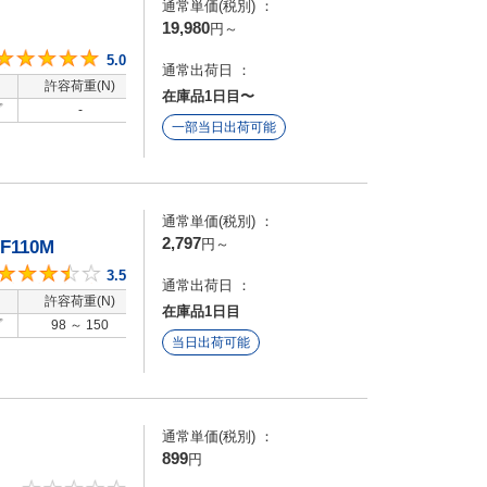
通常単価(税別) ：
19,980
円
～
5
5.0
通常出荷日 ：
許容荷重(N)
洗浄方法
在庫品1日目〜
プ
-
-
一部当日出荷可能
通常単価(税別) ：
2,797
円
～
110M
3.5
3.5
通常出荷日 ：
許容荷重(N)
洗浄方法
在庫品1日目
プ
98 ～ 150
-
当日出荷可能
通常単価(税別) ：
899
円