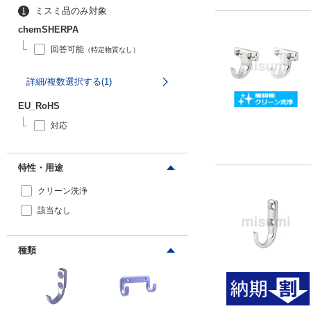
ミスミ品のみ対象
chemSHERPA
回答可能
（特定物質なし）
詳細/複数選択する(1)
EU_RoHS
対応
特性・用途
クリーン洗浄
該当なし
種類