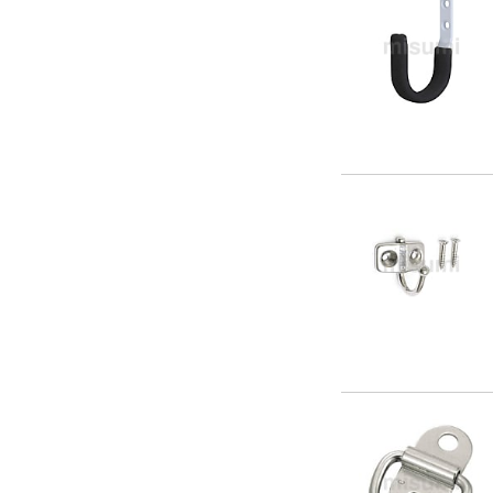
245
260
280
294
300
314
340
359
380
392
400
475
490
588
980.0
1000