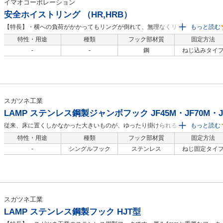
イマオコーポレーション
安全ホイストリング （HR,HRB）
【特長】・横への負荷がかかってもリングが倒れて、無理なくリフティングでき
もっと読む
ます。・天吊り、横吊りなど、どのような方向に吊るしても許容荷重は変わりま
特性・用途
種類
フック部材質
固定方法
せん。・構成部品全てを磁気探傷検査にて品質を保証します。・ボルトは裏側か
-
-
鋼
ねじ込みタイ
らEリングで固定しています。・腐食防止品HRBはニッケルコーティングにより
HRと比べ腐食防止効果が10倍以上あります。
スガツネ工業
LAMP ステンレス鋼製ジャンボフック JF45M・JF70M・JF
従来、床に置くしかなかった大きいものが、ゆったり掛けられるジャンボサイズ
もっと読む
のフックです。【特長】・ステンレス鋼性で輝きがきわだつ研磨仕上です。・イ
特性・用途
種類
フック部材質
固定方法
ンテリアからエクステリアまであらゆる場所で使用できます。【用途】・一般家
-
シングルフック
ステンレス
ねじ固定タイ
庭の屋内、屋外、レジャー、スポーツなどに適用。
スガツネ工業
LAMP ステンレス鋼製フック HJT型