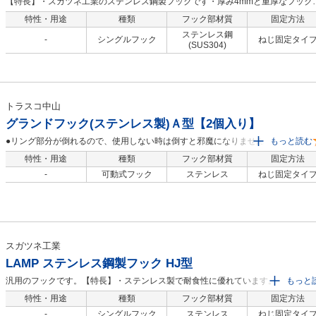
【特長】・スガツネ工業のステンレス鋼製フックです・厚み4mmと重厚なフック
なります
特性・用途
種類
フック部材質
固定方法
ステンレス鋼
-
シングルフック
ねじ固定タイ
(SUS304)
トラスコ中山
グランドフック(ステンレス製)Ａ型【2個入り】
●リング部分が倒れるので、使用しない時は倒すと邪魔になりません。●使用時に
もっと読む
は簡単にロープ・ワイヤ・チェーンなどを通すことができます。●テントロープ
特性・用途
種類
フック部材質
固定方法
の端末処理、懸垂幕などの細物ワイヤ・ロープなどの受け金具として。
-
可動式フック
ステンレス
ねじ固定タイ
スガツネ工業
LAMP ステンレス鋼製フック HJ型
汎用のフックです。【特長】・ステンレス製で耐食性に優れています。・ブラッ
もっと
（艶消し）が新しく加わりました。【用途】・一般家庭の屋内、屋外、レジャー
特性・用途
種類
フック部材質
固定方法
ポーツなどに適用。
-
シングルフック
ステンレス
ねじ固定タイ