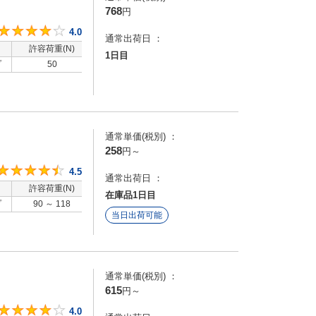
768
円
4
4.0
通常出荷日 ：
許容荷重(N)
洗浄方法
1日目
プ
50
-
通常単価(税別) ：
258
円
～
4.5
4.5
通常出荷日 ：
許容荷重(N)
洗浄方法
在庫品1日目
プ
90 ～ 118
-
当日出荷可能
通常単価(税別) ：
615
円
～
4
4.0