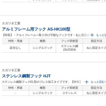
スガツネ工業
アルミフレーム用フック AS-HK100型
【特長】・アルミフレームへ取り付け可能なフックです・ねじ固定が可能です。
もっと
掛けて使用することもできます・30×30mm、40×40mmのアルミフレームに対応
特性・用途
種類
フック部材質
固定方法
います
ステンレス鋼
該当なし
シングルフック
ねじ固定タイ
(SUS304)
スガツネ工業
ステンレス鋼製フック HJT
ステンレス鋼製フックEL型のプレス加工タイプです。【特長】・ブラック（艶消
もっと読む
し）が新しく加わりました。・板厚4mm。【用途】・あらゆるものをすっきり収
特性・用途
種類
フック部材質
固定方法
納。
-
シングルフック
ステンレス
ねじ固定タイ