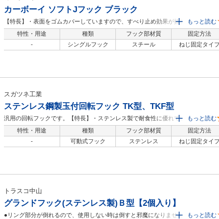
カーボーイ ソフトJフック ブラック
【特長】・表面をゴムカバーしていますので、すべり止め効果が抜群です。【商
もっと読む
品仕様】・色：ブラック・使用荷重(kN)：0.05・幅(mm)：47・長さ(mm)：77・
特性・用途
種類
フック部材質
固定方法
厚さ(mm)：9・吊下荷重(kN)：0.05・ねじが隠せる目隠しシール入・JANコー
-
シングルフック
スチール
ねじ固定タイ
ド：4968124211534・トラスココード：835-6899・質量：32g【材質/仕上】・
スチール・NBR(発泡ゴム)被覆【セット内容/付属品】・皿頭タッピングねじ、ね
じ隠しシール
スガツネ工業
ステンレス鋼製玉付回転フック TK型、TKF型
汎用の回転フックです。【特長】・ステンレス製で耐食性に優れています。・フ
もっと読む
ック部は180°回転し、フリクション（抵抗機能）が振動による首振りを防止しま
特性・用途
種類
フック部材質
固定方法
す。・フック部先端が球状なので、安心してご使用いただけます。【用途】・一
-
可動式フック
ステンレス
ねじ固定タイ
般家庭の屋内、屋外、レジャー、スポーツなどに適用。
トラスコ中山
グランドフック(ステンレス製)Ｂ型【2個入り】
●リング部分が倒れるので、使用しない時は倒すと邪魔になりません。●使用時に
もっと読む