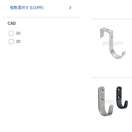
60
水本機械製作所 (2)
複数選択する(14件)
63.7
八幡ねじ (2)
65.7
ベスト (1)
CAD
68.6
WEST (1)
2D
70.0
フジワラ (1)
3D
75
丸喜金属本社 (1)
78
三栄水栓製作所 (1)
78.4
80
87.2
90
93（先端）/500（根元）
98
100
117.6
118