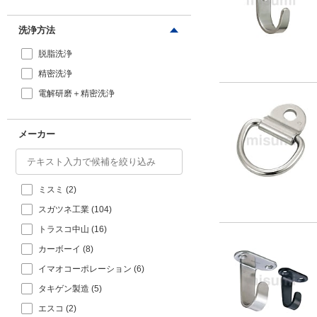
（ZDC）、ネ
20
オジム
24.5
洗浄方法
29.4
脱脂洗浄
30
ポリカーボネ
精密洗浄
ート（PC）
34.3
電解研磨＋精密洗浄
39.2
40（ねじ取付）/20（石膏ボード取
メーカー
付）
44.1
49
ミスミ (2)
50
スガツネ工業 (104)
52.0
トラスコ中山 (16)
54.9
カーボーイ (8)
58
イマオコーポレーション (6)
58.8
タキゲン製造 (5)
59.8
エスコ (2)