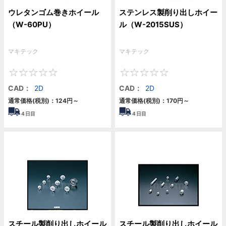
ウレタンゴム巻きホイール
ステンレス製削り出しホイー
（W-60PU）
ル（W-2015SUS）
マキテック
マキテック
0
0
CAD：
2D
CAD：
2D
通常価格(税別)：
124円
～
通常価格(税別)：
170円
～
4
日目
4
日目
スチール製削り出しホイール
スチール製削り出しホイール