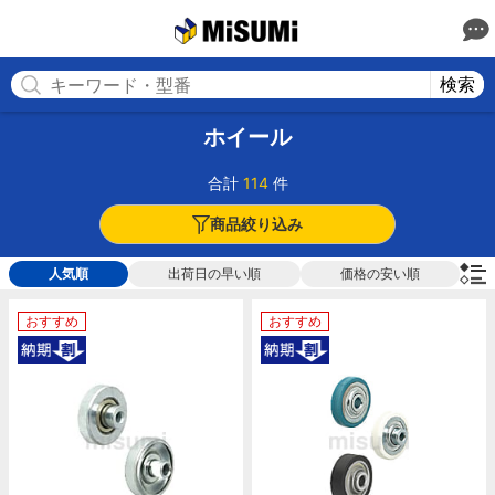
MISUMI(ミスミ) | 総合Webカタログ
MISUMI
検索
ホイール
合計
114
件
商品絞り込み
人気順
出荷日の早い順
価格の安い順
おすすめ
おすすめ