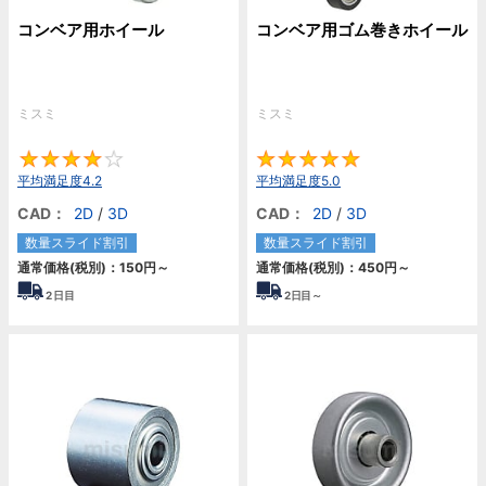
コンベア用ホイール
コンベア用ゴム巻きホイール
ミスミ
ミスミ
4.2
5
平均満足度4.2
平均満足度5.0
CAD：
2D
/
3D
CAD：
2D
/
3D
数量スライド割引
数量スライド割引
通常価格(税別)：
150円
～
通常価格(税別)：
450円
～
2
日目
2
日目～