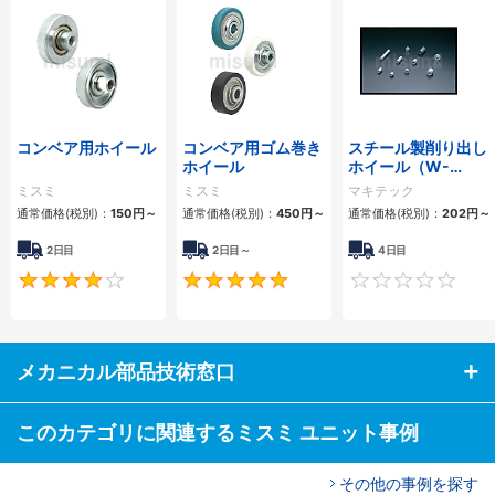
コンベア用ホイール
コンベア用ゴム巻き
スチール製削り出し
ホイール
ホイール（W-
20100BS）
ミスミ
ミスミ
マキテック
通常価格(税別)：
150円
～
通常価格(税別)：
450円
～
通常価格(税別)：
202円
～
2日目
2日目～
4日目
4.3
5
メカニカル部品技術窓口
このカテゴリに関連するミスミ ユニット事例
その他の事例を探す