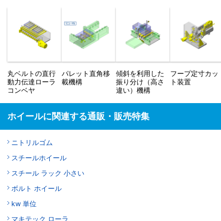
丸ベルトの直行
パレット直角移
傾斜を利用した
フープ定寸カッ
動力伝達ローラ
載機構
振り分け（高さ
ト装置
コンベヤ
違い）機構
ホイールに関連する通販・販売特集
ニトリルゴム
スチールホイール
スチール ラック 小さい
ボルト ホイール
kw 単位
マキテック ローラ