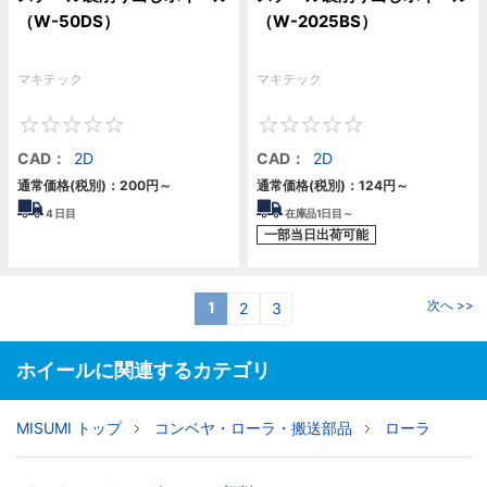
（W-50DS）
（W-2025BS）
マキテック
マキテック
0
0
CAD：
2D
CAD：
2D
通常価格(税別)：
200円
～
通常価格(税別)：
124円
～
4
日目
在庫品1日目～
一部当日出荷可能
次へ >>
1
2
3
ホイールに関連するカテゴリ
MISUMI トップ
コンベヤ・ローラ・搬送部品
ローラ