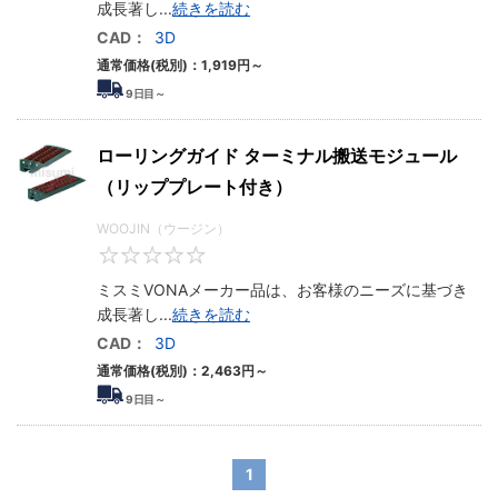
成長著し
...
続きを読む
CAD：
3D
通常価格(税別)：
1,919
円
～
9
日目～
ローリングガイド ターミナル搬送モジュール
（リッププレート付き）
WOOJIN（ウージン）
0
ミスミVONAメーカー品は、お客様のニーズに基づき
成長著し
...
続きを読む
CAD：
3D
通常価格(税別)：
2,463
円
～
9
日目～
1