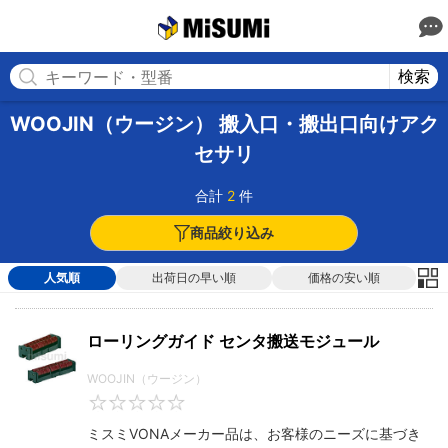
MISUMI
検索
WOOJIN（ウージン） 搬入口・搬出口向けアク
セサリ
合計
2
件
商品絞り込み
人気順
出荷日の早い順
価格の安い順
ローリングガイド センタ搬送モジュール
WOOJIN（ウージン）
0
ミスミVONAメーカー品は、お客様のニーズに基づき