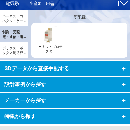
電気系
生産加工用品
ハーネス・コ
受配電
ネクタ・ケー
ブル・配線部
品
制御・受配
電・通信・電
源
サーキットプロテ
ボックス・ボ
クタ
ックス周辺部
品
3Dデータから直接手配する
設計事例から探す
メーカーから探す
特集から探す