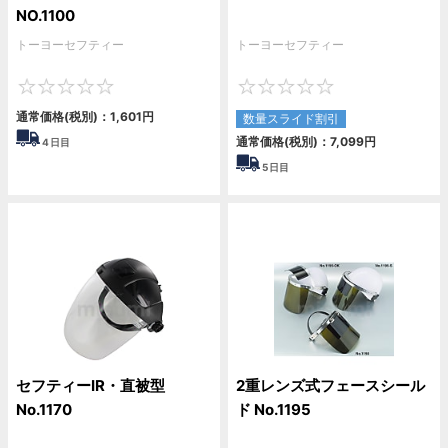
NO.1100
トーヨーセフティー
トーヨーセフティー
0
0
通常価格(税別)：
1,601
円
数量スライド割引
通常価格(税別)：
7,099
円
4
日目
5
日目
セフティーIR・直被型
2重レンズ式フェースシール
No.1170
ド No.1195