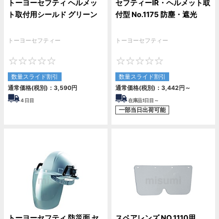
トーヨーセフティ ヘルメッ
セフティーIR・ヘルメット取
ト取付用シールド グリーン
付型 No.1175 防塵・遮光
トーヨーセフティー
トーヨーセフティー
0
0
数量スライド割引
数量スライド割引
通常価格(税別)：
3,590
円
通常価格(税別)：
3,442
円
～
4
日目
在庫品1日目～
一部当日出荷可能
トーヨーセフティ 防災面 セ
スペアレンズ NO.1110用