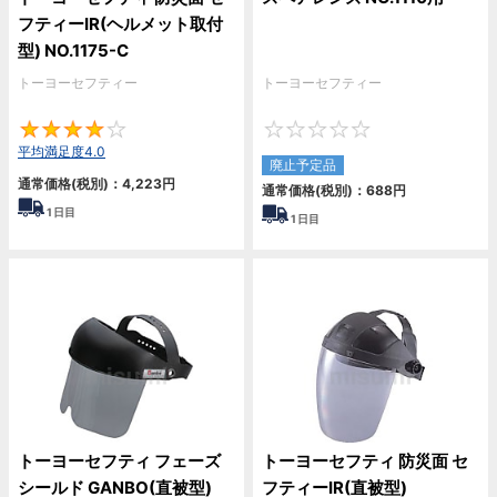
フティーIR(ヘルメット取付
型) NO.1175-C
トーヨーセフティー
トーヨーセフティー
4
0
平均満足度4.0
廃止予定品
通常価格(税別)：
4,223
円
通常価格(税別)：
688
円
1
日目
1
日目
トーヨーセフティ フェーズ
トーヨーセフティ 防災面 セ
シールド GANBO(直被型)
フティーIR(直被型)