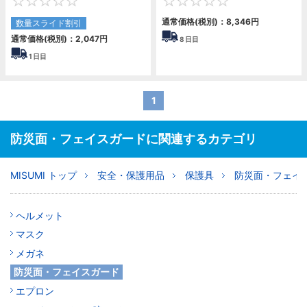
0
0
通常価格(税別)：
8,346
円
数量スライド割引
通常価格(税別)：
2,047
円
8
日目
1
日目
1
防災面・フェイスガードに関連するカテゴリ
MISUMI トップ
安全・保護用品
保護具
防災面・フェイ
ヘルメット
マスク
メガネ
防災面・フェイスガード
エプロン