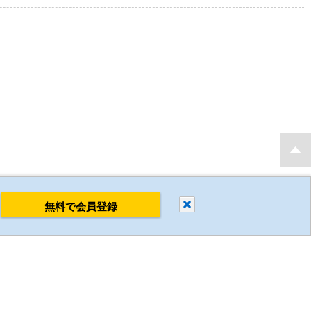
もり・発注後 最短当日出荷 新規会員登録で2D・3D CADデータを無料でダウンロ
閉じる
無料で会員登録
すべて削除
比較する
ミスミについて