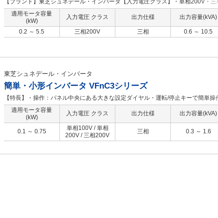
【ブランド】東芝シュネデール・インバータ【入力電圧クラス】・単相200V・三相
400V【特長】・簡単設定、簡単操作・大きな設定ダイヤルでパラメータを一発設定
適用モータ容量
入力電圧 クラス
出力仕様
出力容量(kVA)
で、使用頻度の高いパラメータのみ表示・インバータに電源を入れなくても、パ
(kW)
能・エコ・デザイン・長寿命設計・環境に調和・安全機能搭載で、信頼性の高い
0.2 ～ 5.5
三相200V
三相
0.6 ～ 10.5
省エネ＆パワフル運転・モータと一緒に、省エネルギーを実現・高トルク負荷を
性・オートチューニングで、モータ定数を簡単設定・ティーチング機能で、昇降
システムの拡張性・RS485通信機能を準装備・充実のネットワークオプション対
ミング機能＜My機能-S＞搭載
東芝シュネデール・インバータ
簡単・小形インバータ VFnC3シリーズ
【特長】・操作：パネル中央にある大きな設定ダイヤル・運転/停止キーで簡単操
上下配置の主回路端子で簡単配線、サイド・バイ・サイド設置で省スペースが可
適用モータ容量
入力電圧 クラス
出力仕様
出力容量(kVA)
ードでよく使うパラメータのみ表示が可能です・設定：RS485通信標準装備で、
(kW)
制御やネットワークの構築が簡単にできます
単相100V / 単相
0.1 ～ 0.75
三相
0.3 ～ 1.6
200V / 三相200V