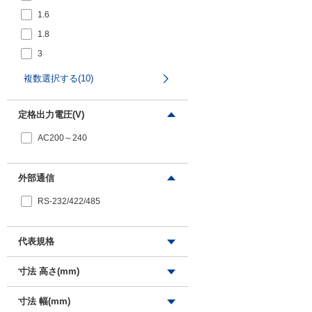
1.6
1.8
3
4.2
複数選択する(10)
6.7
10.5
定格出力電圧(V)
AC200～240
外部通信
RS-232/422/485
代表規格
CE
寸法 高さ(mm)
UL
130
寸法 幅(mm)
CSA