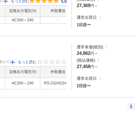
200V・三相
もっと読む
5
5.0
27,369
円
～
！・EASYキー
定格出力電圧(V)
外部通信
代表規格
寸法 高さ(mm
ラメータ設定が可
通常出荷日 ：
出力遮断が可能・
AC200～240
-
CE / UL / CSA
130 ～ 220
楽々運転・応用
1日目〜
機械を簡単調整・
応・簡易プログラ
通常単価(税別) ：
24,962
円
～
(税込価格) ：
作が可能です・設置：
もっと読む
0
27,458
円
～
能です・設定：簡単モ
定格出力電圧(V)
外部通信
代表規格
寸法 高さ(mm
通信によるインバータ
通常出荷日 ：
AC200～240
RS-232/422/485
UL / CSA
130
2日目〜
1