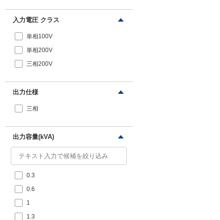
入力電圧 クラス
単相100V
単相200V
三相200V
出力仕様
三相
出力容量(kVA)
0.3
0.6
1
1.3