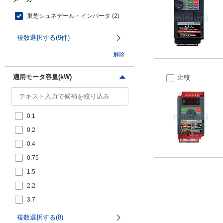
東芝シュネデール・インバータ (2)
複数選択する(9件)
解除
適用モータ容量(kW)
比較
0.1
0.2
0.4
0.75
1.5
2.2
3.7
5.5
複数選択する(8)