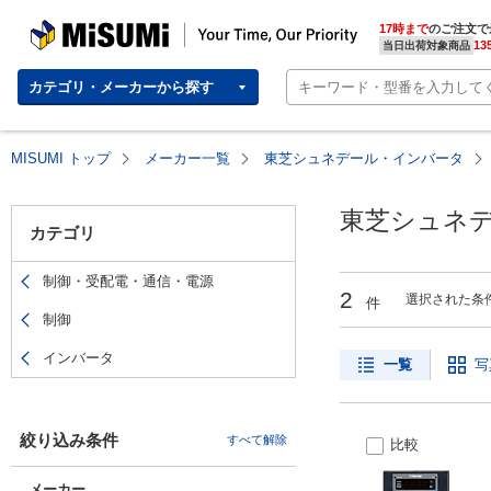
MISUMI(ミスミ) | 総合Webカタログ
MISUMI | Your Time, Our Priority
17時まで
のご注文で
13
当日出荷対象商品
カテゴリ・メーカーから探す
MISUMI トップ
メーカー一覧
東芝シュネデール・インバータ
東芝シュネデ
カテゴリ
制御・受配電・通信・電源
2
選択された条
件
制御
インバータ
一覧
写
絞り込み条件
すべて解除
比較
メーカー