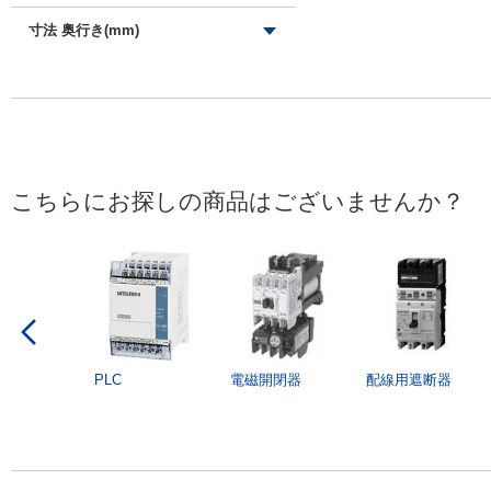
170
72
寸法 奥行き(mm)
220
105
外形図/複数選択する(3)
140
150
101
102
外形図/複数選択する(4)
120
こちらにお探しの商品はございませんか？
121
130
150
156
170
外形図/複数選択する(8)
PLC
電磁開閉器
配線用遮断器