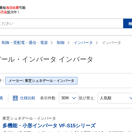
最短
当日出荷
5万点
拡大中！
制御・受配電・通信・電源
制御
インバータ
インバータ
ール・インバータ インバータ
件：
メーカー: 東芝シュネデール・インバータ
真
仕様比較
表示件数:
並び替え:
東芝シュネデール・インバータ
多機能・小形インバータ VF-S15シリーズ