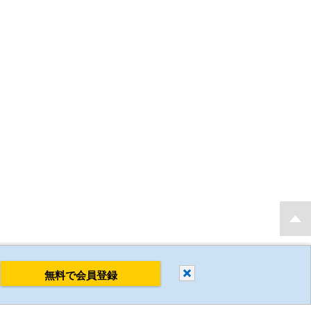
もり・発注後 最短当日出荷 新規会員登録で2D・3D CADデータを無料でダウンロ
閉じる
無料で会員登録