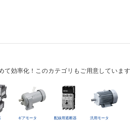
めて効率化！このカテゴリもご用意していま
器
ギアモータ
配線用遮断器
汎用モータ
ス
ン