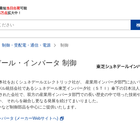
最短
当日出荷
5万点
拡大中！
制御・受配電・通信・電源
制御
ール・インバータ 制御
に本社をおくシュネデールエレクトリック社が、 産業用インバー夕部門におい
バル統括会社であるシュネデール東芝インバー夕社（ＳＴＩ）傘下の日本法人
立された会社で、双方の産業用インバータ部門での長い歴史の中で培った技術
い、 それらを融合し更なる発展を続けてまいりました。
ーなど制御部品を中心にご提供いたします。
バータ (メーカーWebサイトへ)