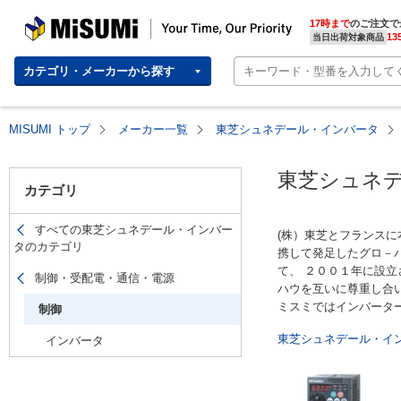
MISUMI(ミスミ) | 総合Webカタログ
MISUMI | Your Time, Our Priority
17時まで
のご注文で
13
当日出荷対象商品
カテゴリ・メーカーから探す
MISUMI トップ
メーカー一覧
東芝シュネデール・インバータ
東芝シュネデ
カテゴリ
すべての東芝シュネデール・インバー
(株）東芝とフランス
タのカテゴリ
携して発足したグロ－
て、 ２００１年に設
制御・受配電・通信・電源
ハウを互いに尊重し合
ミスミではインバータ
制御
東芝シュネデール・イン
インバータ