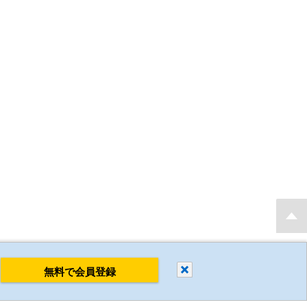
もり・発注後 最短当日出荷 新規会員登録で2D・3D CADデータを無料でダウンロ
閉じる
無料で会員登録