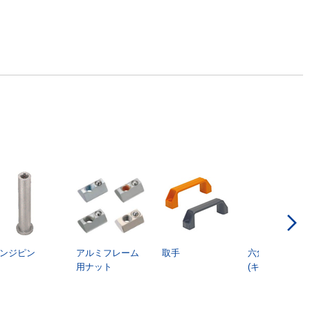
す
ンジピン
アルミフレーム
取手
六角穴付ボル
用ナット
(キャップボルト