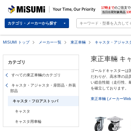
MISUMI(ミスミ) | 総合Webカタログ
MISUMI | Your Time, Our Priority
17時まで
のご注文で
13
当日出荷対象商品
カテゴリ・メーカーから探す
MISUMI トップ
メーカー一覧
東正車輛
キャスタ・アジャス
東正車輛 キ
カテゴリ
ゴールドキャスターは
すべての東正車輛のカテゴリ
だわりが、高水準の品
い総合性能（走行性、
キャスタ・アジャスタ・扉部品・外装
を確立しております。
部品
東正車輛 (メーカーWe
キャスタ・フロアストッパ
キャスタ
キャスタ用車輪