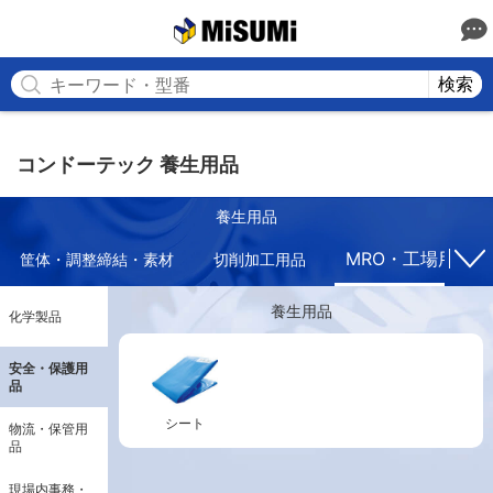
MISUMI
検索
コンドーテック 養生用品
養生用品
MRO・工場用副資
筐体・調整締結・素材
切削加工用品
養生用品
化学製品
安全・保護用
品
シート
物流・保管用
品
現場内事務・