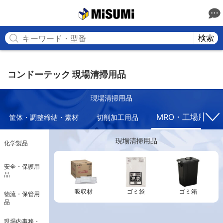
MISUMI
検索
コンドーテック 現場清掃用品
現場清掃用品
MRO・工場用副資
筐体・調整締結・素材
切削加工用品
現場清掃用品
化学製品
安全・保護用
品
吸収材
ゴミ袋
ゴミ箱
物流・保管用
品
現場内事務・