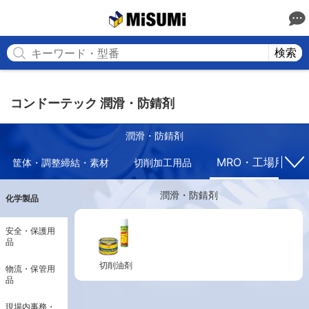
MISUMI
検索
コンドーテック 潤滑・防錆剤
潤滑・防錆剤
MRO・工場用副資
筐体・調整締結・素材
切削加工用品
潤滑・防錆剤
化学製品
安全・保護用
品
切削油剤
物流・保管用
品
現場内事務・