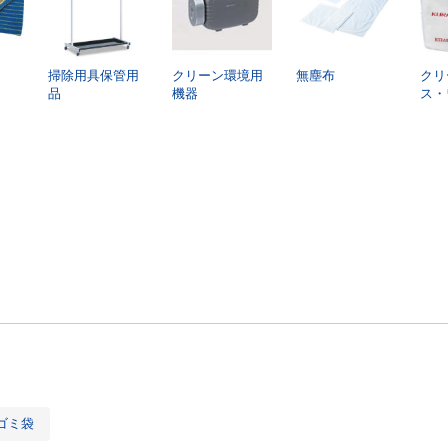
掃除用具保管用
クリーン環境用
無塵布
クリ
品
機器
ス・
ゴミ袋