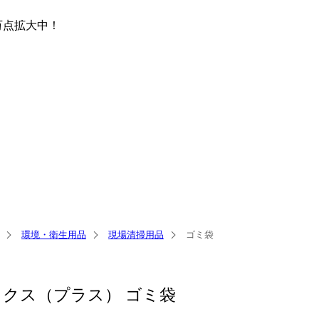
万点
拡大中！
環境・衛生用品
現場清掃用品
ゴミ袋
クス（プラス） ゴミ袋