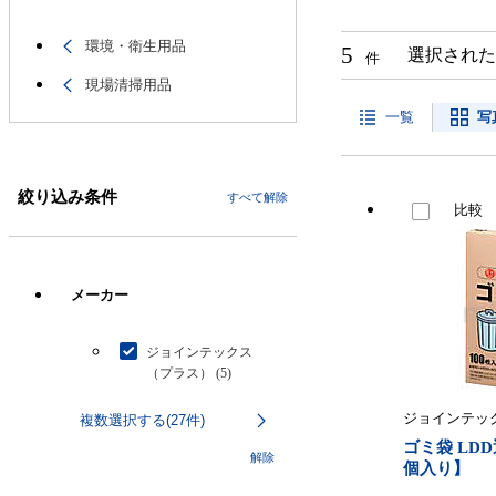
環境・衛生用品
5
選択された
件
現場清掃用品
一覧
写
絞り込み条件
すべて解除
比較
メーカー
ジョインテックス
（プラス） (5)
ジョインテッ
複数選択する(27件)
ゴミ袋 LDD
解除
個入り】