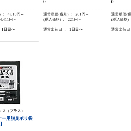
0
0
 ：
4,010
円
～
通常単価(税別) ：
201
円
～
通常単価(税
4,411
円
～
(税込価格) ：
221
円
～
(税込価格) 
1日目〜
通常出荷日 ：
1日目〜
通常出荷日
クス（プラス）
ナー用脱臭ポリ袋
り】