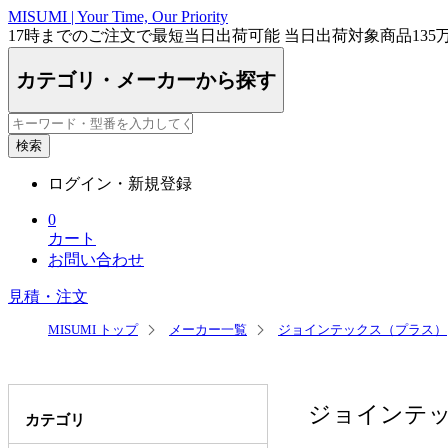
MISUMI(ミスミ) | 総合Webカタログ
MISUMI | Your Time, Our Priority
17時まで
のご注文で最短
当日出荷
可能
当日出荷対象商品
135
カテゴリ・メーカーから探す
検索
ログイン・新規登録
0
カート
お問い合わせ
見積・注文
MISUMI トップ
メーカー一覧
ジョインテックス（プラス）
ジョインテッ
カテゴリ