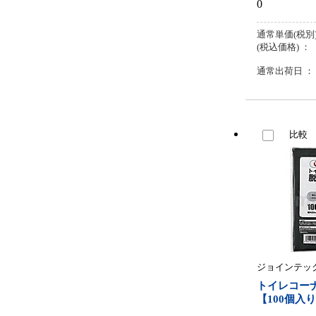
0
通常単価(税別)
(税込価格) ：
通常出荷日 ：
比較
ジョインテッ
トイレコー
【100個入