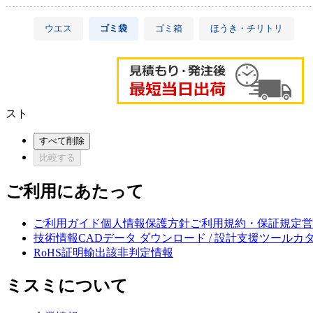
ウエス
ゴミ袋
ゴミ箱
ほうき・チリトリ
スト
すべて削除
比較する
ご利用にあたって
ご利用ガイド
個人情報保護方針
ご利用規約・保証規定
営
技術情報
CADデータ ダウンロード / 設計支援ツール
カ
RoHS証明
輸出該非判定情報
ミスミについて