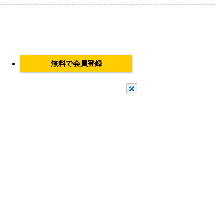
積もり・発注後 最短当日出荷 新規会員登録で2D・3D CAD
無料で会員登録
閉じる