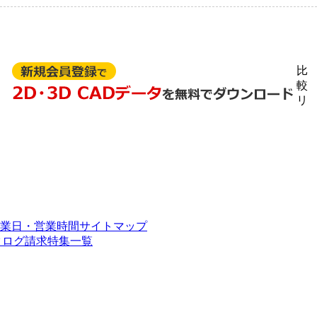
見
比
較
リ
業日・営業時間
サイトマップ
タログ請求
特集一覧