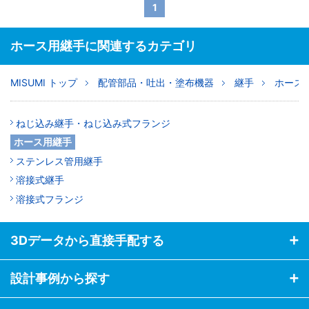
1
ホース用継手に関連するカテゴリ
MISUMI トップ
配管部品・吐出・塗布機器
継手
ホース
ねじ込み継手・ねじ込み式フランジ
ホース用継手
ステンレス管用継手
溶接式継手
溶接式フランジ
3Dデータから直接手配する
設計事例から探す