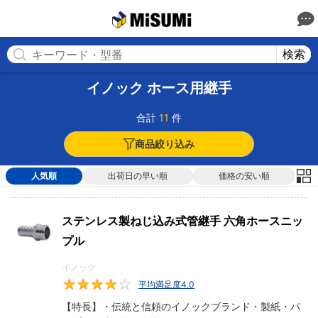
MISUMI
検索
イノック ホース用継手
合計
11
件
商品絞り込み
人気順
出荷日の早い順
価格の安い順
ステンレス製ねじ込み式管継手 六角ホースニッ
プル
イノック
平均満足度4.0
4
【特長】・伝統と信頼のイノックブランド・製紙・パ