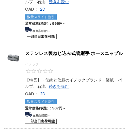
ルプ、石油
...
続きを読む
CAD：
2D
数量スライド割引
通常価格(税別)：
996
円
～
在庫品1日目～
一部当日出荷可能
ステンレス製ねじ込み式管継手 ホースニップル
イノック
0
【特長】・伝統と信頼のイノックブランド・製紙・パ
ルプ、石油
...
続きを読む
CAD：
2D
数量スライド割引
通常価格(税別)：
567
円
～
在庫品1日目～
一部当日出荷可能