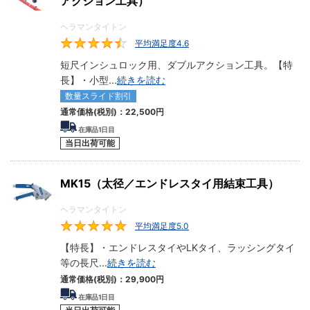
アクション工具）
ヘラマンタイトン
平均満足度4.6
4.6
短尺インシュロック用、ダブルアクション工具。【特
長】・小型
...
続きを読む
数量スライド割引
通常価格(税別)：
22,500
円
在庫品1日目
当日出荷可能
MK15（太径／エンドレスタイ用結束工具）
ヘラマンタイトン
平均満足度5.0
5
【特長】・エンドレスタイやLKタイ、ラッシングタイ
等の長尺
...
続きを読む
通常価格(税別)：
29,900
円
在庫品1日目