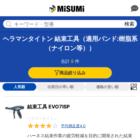
MISUMI
検索
ヘラマンタイトン 結束工具（適用バンド:樹脂系
（ナイロン等））
合計
8
件
商品絞り込み
人気順
出荷日の早い順
価格の安い順
結束工具 EVO7ISP
ヘラマンタイトン
平均満足度4.0
4
ハーネス結束作業の疲労軽減を目的に開発された結束