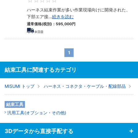
0
ハーネス結束作業が多い作業現場向けに開発された、
下部エア接
...
続きを読む
通常価格(税別)：
595,000
円
9
日目
1
結束工具に関連するカテゴリ
MISUMI トップ
ハーネス・コネクタ・ケーブル・配線部品
結束工具
汎用工具(オプション・その他)
3Dデータから直接手配する