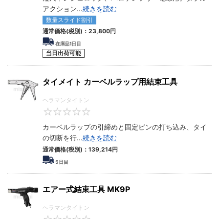
アクション
...
続きを読む
数量スライド割引
通常価格(税別)：
23,800
円
在庫品1日目
当日出荷可能
タイメイト カーベルラップ用結束工具
ヘラマンタイトン
0
カーベルラップの引締めと固定ピンの打ち込み、タイ
の切断を行
...
続きを読む
通常価格(税別)：
139,214
円
5
日目
エアー式結束工具 MK9P
ヘラマンタイトン