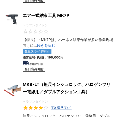
当日出荷可能
エアー式結束工具 MK7P
ヘラマンタイトン
0
【特長】・MK7Pは、ハーネス結束作業が多い作業現場
向けに
...
続きを読む
数量スライド割引
通常価格(税別)：
199,000
円
在庫品1日目
当日出荷可能
MK8-LT（短尺インシュロック、ハロゲンフリ
ー電線用／ダブルアクション工具）
ヘラマンタイトン
平均満足度4.0
4
短尺インシュロック、ハロゲンフリー電線用。ダブル