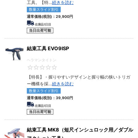
工具。【特
...
続きを読む
数量スライド割引
通常価格(税別)：
29,900
円
在庫品1日目
当日出荷可能
結束工具 EVO9ISP
ヘラマンタイトン
0
【特長】・握りやすいデザインと握り幅の狭いトリガ
ー機構を採
...
続きを読む
数量スライド割引
通常価格(税別)：
39,900
円
在庫品1日目
当日出荷可能
結束工具 MK8（短尺インシュロック用／ダブル