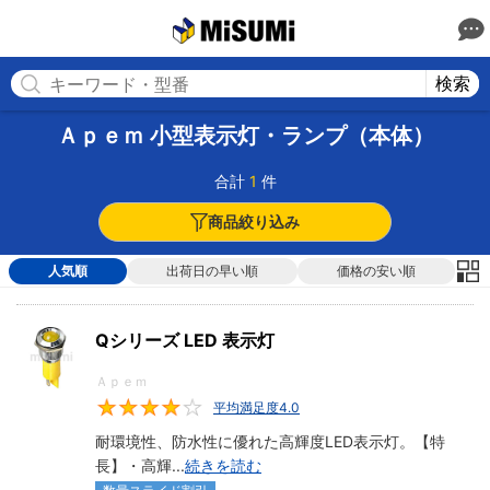
MISUMI
検索
Ａｐｅｍ 小型表示灯・ランプ（本体）
合計
1
件
商品絞り込み
人気順
出荷日の早い順
価格の安い順
Qシリーズ LED 表示灯
Ａｐｅｍ
平均満足度4.0
4
耐環境性、防水性に優れた高輝度LED表示灯。【特
長】・高輝
...
続きを読む