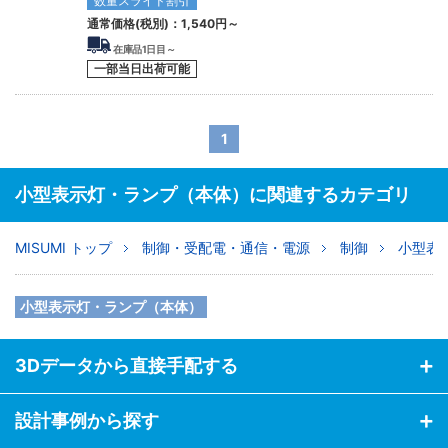
数量スライド割引
通常価格(税別)：
1,540
円
～
在庫品1日目～
一部当日出荷可能
1
小型表示灯・ランプ（本体）に関連するカテゴリ
MISUMI トップ
制御・受配電・通信・電源
制御
小型表
小型表示灯・ランプ（本体）
3Dデータから直接手配する
設計事例から探す