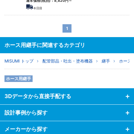
通常価格(税別)：
8,820
円
～
6
日目
1
ホース用継手に関連するカテゴリ
MISUMI トップ
配管部品・吐出・塗布機器
継手
ホース
ホース用継手
3Dデータから直接手配する
設計事例から探す
メーカーから探す