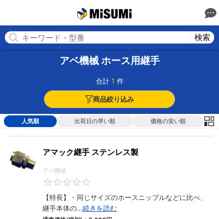
MISUMI
検索
アベ機械 ホース用継手
合計
1
件
商品絞り込み
人気順
出荷日の早い順
価格の安い順
アマック継手 ステンレス製
アベ機械
0
【特長】・同じサイズのホースニップルなどに比べ、
継手本体の
...
続きを読む