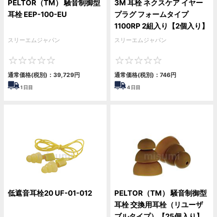
PELTOR（TM） 騒音制御型
3M 耳栓 ネクスケア イヤー
耳栓 EEP-100-EU
プラグ フォームタイプ
1100RP 2組入り【2個入り】
スリーエムジャパン
スリーエムジャパン
0
0
通常価格(税別)：
39,729
円
通常価格(税別)：
746
円
1
日目
4
日目
低遮音耳栓20 UF-01-012
PELTOR（TM） 騒音制御型
耳栓 交換用耳栓（リユーザ
ブルタイプ）【25個入り】