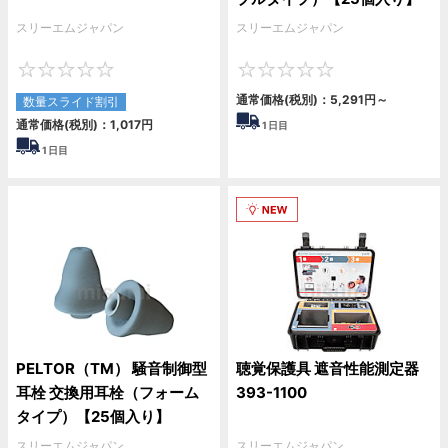
スリーエムジャパン
スリーエムジャパン
0
0
通常価格(税別)：
5,291
円
～
数量スライド割引
通常価格(税別)：
1,017
円
1
日目
1
日目
PELTOR（TM） 騒音制御型
聴覚保護具 遮音性能測定器
耳栓 交換用耳栓（フォーム
393-1100
タイプ）【25個入り】
スリーエムジャパン
スリーエムジャパン