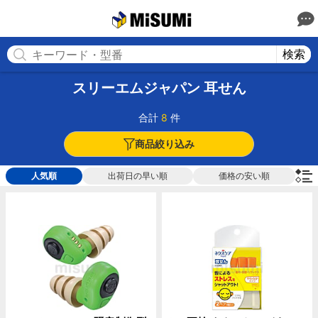
MISUMI
検索
スリーエムジャパン 耳せん
合計
8
件
商品絞り込み
人気順
出荷日の早い順
価格の安い順