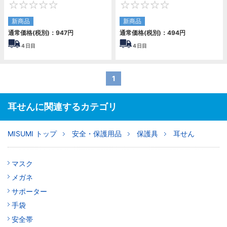
0
0
新商品
新商品
通常価格(税別)：
947
円
通常価格(税別)：
494
円
4
日目
4
日目
1
耳せんに関連するカテゴリ
MISUMI トップ
安全・保護用品
保護具
耳せん
マスク
メガネ
サポーター
手袋
安全帯