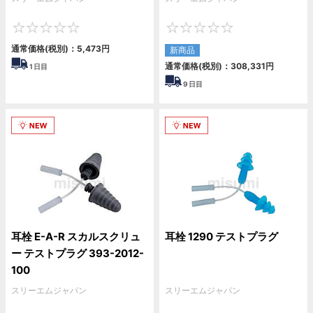
0
0
通常価格(税別)：
5,473
円
新商品
通常価格(税別)：
308,331
円
1
日目
9
日目
耳栓 E-A-R スカルスクリュ
耳栓 1290 テストプラグ
ー テストプラグ 393-2012-
100
スリーエムジャパン
スリーエムジャパン