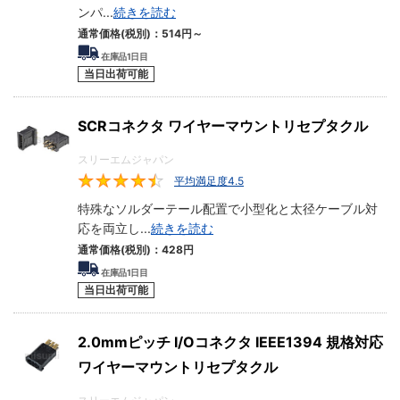
ンパ
...
続きを読む
通常価格(税別)：
514
円
～
在庫品1日目
当日出荷可能
SCRコネクタ ワイヤーマウントリセプタクル
スリーエムジャパン
平均満足度4.5
4.5
特殊なソルダーテール配置で小型化と太径ケーブル対
応を両立し
...
続きを読む
通常価格(税別)：
428
円
在庫品1日目
当日出荷可能
2.0mmピッチ I/Oコネクタ IEEE1394 規格対応
ワイヤーマウントリセプタクル