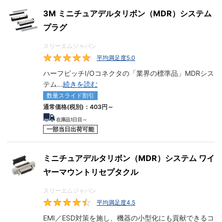
3M ミニチュアデルタリボン（MDR）システム
プラグ
スリーエムジャパン
平均満足度5.0
5
ハーフピッチI/Oコネクタの「業界の標準品」MDRシス
テム
...
続きを読む
数量スライド割引
通常価格(税別)：
403
円
～
在庫品1日目～
一部当日出荷可能
ミニチュアデルタリボン（MDR）システム ワイ
ヤーマウントリセプタクル
スリーエムジャパン
平均満足度4.5
4.5
EMI／ESD対策を施し、機器の小型化にも貢献できるコ