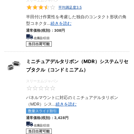
スリーエムジャパン
平均満足度3.5
3.5
半田付け作業性を考慮した独自のコンタクト形状の角
型コネクタ
...
続きを読む
通常価格(税別)：
308
円
在庫品1日目
当日出荷可能
ミニチュアデルタリボン（MDR）システムリセ
プタクル（コンドミニアム）
スリーエムジャパン
0
パネルマウントに対応のミニチュアデルタリボン
（MDR）シス
...
続きを読む
数量スライド割引
通常価格(税別)：
3,428
円
在庫品1日目
当日出荷可能