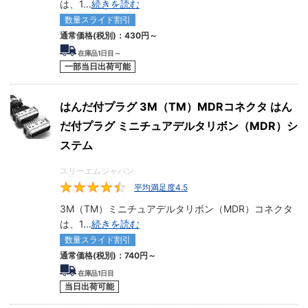
は、1
...
続きを読む
数量スライド割引
通常価格(税別)：
430
円
～
在庫品1日目～
一部当日出荷可能
はんだ付プラグ 3M（TM）MDRコネクタ はん
だ付プラグ ミニチュアデルタリボン（MDR）シ
ステム
スリーエムジャパン
平均満足度4.5
4.5
3M（TM）ミニチュアデルタリボン（MDR）コネクタ
は、1
...
続きを読む
数量スライド割引
通常価格(税別)：
740
円
～
在庫品1日目
当日出荷可能