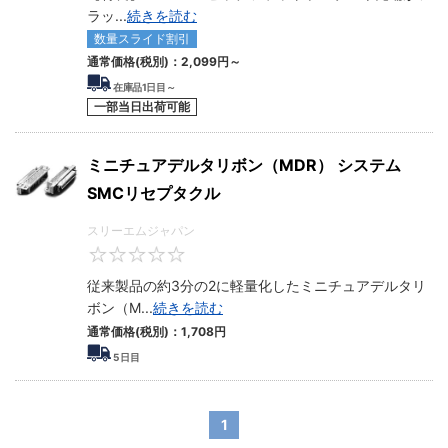
ラッ
...
続きを読む
数量スライド割引
通常価格(税別)：
2,099
円
～
在庫品1日目～
一部当日出荷可能
ミニチュアデルタリボン（MDR） システム
SMCリセプタクル
スリーエムジャパン
0
従来製品の約3分の2に軽量化したミニチュアデルタリ
ボン（M
...
続きを読む
通常価格(税別)：
1,708
円
5
日目
1