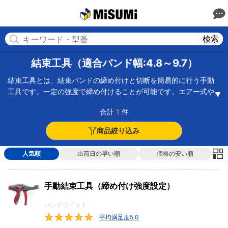
MISUMI(ミスミ) | 総合Webカタログ
MISUMI
検索
結束工具（適合バンド幅:4.8～9.7）
結束工具とは、結束バンドの締め付けと切断を簡易的に行う手動
工具です。一定の強度で締め付けることが可能です。エアー式や
タイガン、手動式などの種類があります。エアー式は空圧を利用
合計
1
件
して結束バンドを締め付けてカットします。カットされた部分
は、工具の横に出される仕組みです。タイガンは、ケーブルやリ
商品絞り込み
リースタイの締め付けや切断を行います。手動式は、作業者が強
度を設定して、手動で締め付けてカットします。そのほか、設定
人気順
出荷日の早い順
価格の安い順
した強度で締め付ける機能があります。機構部分の素材がクロム
鉱だと頑丈です。結束バンドの幅に合わせて設定できるだけでな
く、突出しない整った切り口を作ることが可能です。用途や目的
手動結束工具（締め付け強度設定）
に合わせたものを選択する必要があります。
パンドウイット
平均満足度5.0
5