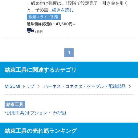
・締め付け強度は、1段階で設定完了・引き金を引く
と、予め設
...
続きを読む
数量スライド割引
通常価格(税別)：
47,500
円
～
1
日目
1
結束工具に関連するカテゴリ
MISUMI トップ
ハーネス・コネクタ・ケーブル・配線部品
結束工具
汎用工具(オプション・その他)
結束工具の売れ筋ランキング