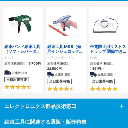
結束バンド結束工具
結束工具 MK8（短
帯電防止用リストス
（ソフトレバータイ
尺インシュロック用
トラップ 調節できる
プ）
／ダブルアクション
バンドタイプ 442B
ミスミ
ヘラマンタイトン
白光
工具）
通常価格(税別)：
6,700
円
通常価格(税別)：
通常価格(税別)：
22,500
円
1,591
円
～
在庫品1日目
在庫品1日目
在庫品1日目～
当日出荷可能
当日出荷可能
当日出荷可能
4.7
4.7
エレクトロニクス部品技術窓口
結束工具に関連する通販・販売特集