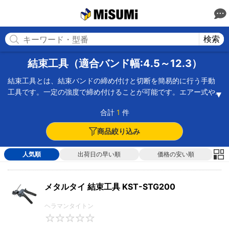
MISUMI(ミスミ) | 総合Webカタログ
MISUMI
検索
結束工具（適合バンド幅:4.5～12.3）
結束工具とは、結束バンドの締め付けと切断を簡易的に行う手動
工具です。一定の強度で締め付けることが可能です。エアー式や
タイガン、手動式などの種類があります。エアー式は空圧を利用
合計
1
件
して結束バンドを締め付けてカットします。カットされた部分
は、工具の横に出される仕組みです。タイガンは、ケーブルやリ
商品絞り込み
リースタイの締め付けや切断を行います。手動式は、作業者が強
度を設定して、手動で締め付けてカットします。そのほか、設定
人気順
出荷日の早い順
価格の安い順
した強度で締め付ける機能があります。機構部分の素材がクロム
鉱だと頑丈です。結束バンドの幅に合わせて設定できるだけでな
く、突出しない整った切り口を作ることが可能です。用途や目的
メタルタイ 結束工具 KST-STG200
に合わせたものを選択する必要があります。
ヘラマンタイトン
0