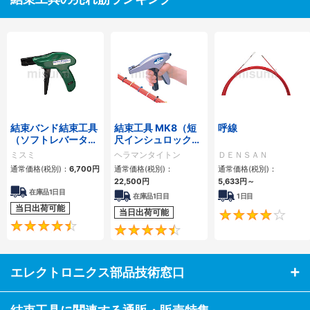
結束バンド結束工具
結束工具 MK8（短
呼線
（ソフトレバータイ
尺インシュロック用
プ）
／ダブルアクション
ミスミ
ヘラマンタイトン
ＤＥＮＳＡＮ
工具）
通常価格(税別)：
6,700
円
通常価格(税別)：
通常価格(税別)：
22,500
円
5,633
円
～
在庫品1日目
在庫品1日目
1日目
当日出荷可能
当日出荷可能
4.7
4.7
エレクトロニクス部品技術窓口