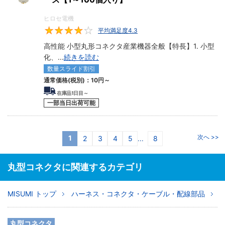
ヒロセ電機
平均満足度4.3
4.3
高性能 小型丸形コネクタ産業機器全般【特長】1. 小型
化、
...
続きを読む
数量スライド割引
通常価格(税別)：
10円
～
在庫品1日目～
一部当日出荷可能
次へ >>
1
2
3
4
5
8
...
丸型コネクタに関連するカテゴリ
MISUMI トップ
ハーネス・コネクタ・ケーブル・配線部品
丸型コネクタ