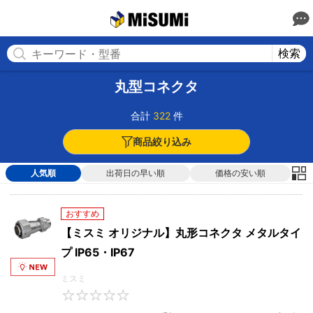
MISUMI(ミスミ) | 総合Webカタログ
MISUMI
検索
丸型コネクタ
合計
322
件
商品絞り込み
人気順
出荷日の早い順
価格の安い順
おすすめ
【ミスミ オリジナル】丸形コネクタ メタルタイ
プ IP65・IP67
ミスミ
0