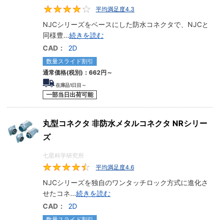
平均満足度4.3
4.3
NJCシリーズをベースにした防水コネクタで、NJCと
同様豊
...
続きを読む
CAD：
2D
数量スライド割引
通常価格(税別)：
662円
～
在庫品1日目～
一部当日出荷可能
丸型コネクタ 非防水メタルコネクタ NRシリー
ズ
七星科学研究所
平均満足度4.6
4.6
NJCシリーズを独自のワンタッチロック方式に進化さ
せたコネ
...
続きを読む
CAD：
2D
数量スライド割引