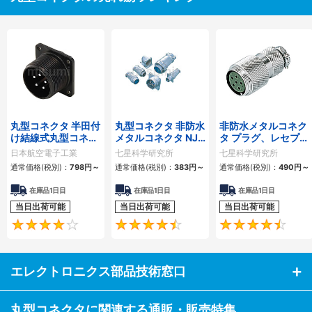
丸型コネクタ 半田付
丸型コネクタ 非防水
非防水メタルコネク
け結線式丸型コネク
メタルコネクタ NJC
タ プラグ、レセプタ
タ N/MSシリーズ
シリーズ
クル、アダプタ
日本航空電子工業
七星科学研究所
七星科学研究所
NCSシリーズ
通常価格(税別)：
798円
～
通常価格(税別)：
383円
～
通常価格(税別)：
490円
～
在庫品1日目
在庫品1日目
在庫品1日目
当日出荷可能
当日出荷可能
当日出荷可能
4.1
4.5
エレクトロニクス部品技術窓口
丸型コネクタに関連する通販・販売特集