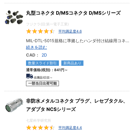
丸型コネクタ D/MSコネクタ D/MSシリーズ
フジクラ(旧:第一電子工業)
平均満足度4.6
4.6
MIL-DTL-5015規格に準拠したハンダ付け結線用コネ
...
続きを読む
CAD：
2D
数量スライド割引
新商品あり
通常価格(税別)：
841円
～
在庫品1日目～
一部当日出荷可能
非防水メタルコネクタ プラグ、レセプタクル、
アダプタ NCSシリーズ
七星科学研究所
平均満足度4.4
4.4