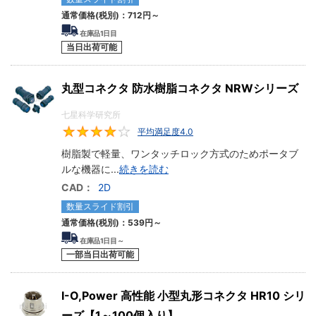
通常価格(税別)：
712円
～
在庫品1日目
当日出荷可能
丸型コネクタ 防水樹脂コネクタ NRWシリーズ
七星科学研究所
平均満足度4.0
4
樹脂製で軽量、ワンタッチロック方式のためポータブ
ルな機器に
...
続きを読む
CAD：
2D
数量スライド割引
通常価格(税別)：
539円
～
在庫品1日目～
一部当日出荷可能
I-O,Power 高性能 小型丸形コネクタ HR10 シリ
ーズ【1～100個入り】