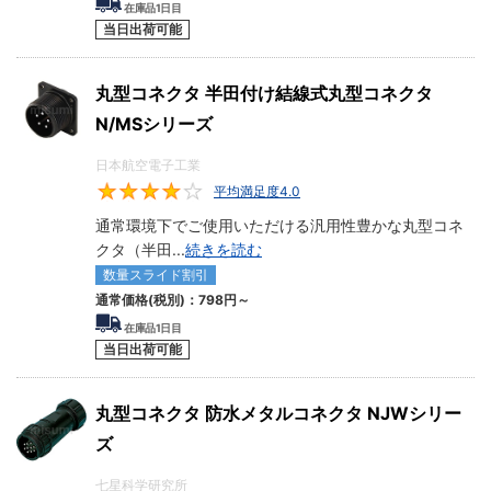
在庫品1日目
当日出荷可能
丸型コネクタ 半田付け結線式丸型コネクタ
N/MSシリーズ
日本航空電子工業
平均満足度4.0
4
通常環境下でご使用いただける汎用性豊かな丸型コネ
クタ（半田
...
続きを読む
数量スライド割引
通常価格(税別)：
798円
～
在庫品1日目
当日出荷可能
丸型コネクタ 防水メタルコネクタ NJWシリー
ズ
七星科学研究所