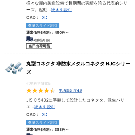
様々な屋内製造設備で長期間の実績を誇る代表的シリ
ーズ。起動
...
続きを読む
CAD：
2D
数量スライド割引
通常価格(税別)：
490円
～
在庫品1日目
当日出荷可能
丸型コネクタ 非防水メタルコネクタ NJCシリー
ズ
七星科学研究所
平均満足度4.5
4.5
JIS C 5432に準拠して設計したコネクタ。派生バリ
エ
...
続きを読む
CAD：
2D
数量スライド割引
通常価格(税別)：
383円
～