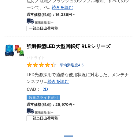
点灯／点滅／フラッシュのシンプル報知、すべてのシ
ーンで、ベ
...
続きを読む
通常価格(税別)：
16,336円
～
在庫品1日目～
一部当日出荷可能
強耐振型LED大型回転灯 RLRシリーズ
パトライト
平均満足度4.5
4.5
LED光源採用で過酷な使用状況に対応した、メンテナ
ンスフリ
...
続きを読む
CAD：
2D
数量スライド割引
通常価格(税別)：
25,970円
～
在庫品1日目～
一部当日出荷可能