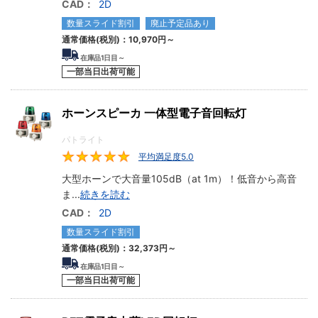
CAD：
2D
数量スライド割引
廃止予定品あり
通常価格(税別)：
10,970円
～
在庫品1日目～
一部当日出荷可能
ホーンスピーカ 一体型電子音回転灯
パトライト
平均満足度5.0
5
大型ホーンで大音量105dB（at 1m）！低音から高音
ま
...
続きを読む
CAD：
2D
数量スライド割引
通常価格(税別)：
32,373円
～
在庫品1日目～
一部当日出荷可能