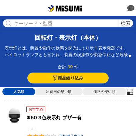
MISUMI(ミスミ) | 総合Webカタログ
MISUMI
検索
回転灯・表示灯（本体）
表示灯とは、装置や動作の状態を閃光により示す表示機器です。
パイロットランプとも言われ、装置の誤操作や緊急停止など危険
や異常を目視で知らせるために使われるほか、ピッキングや生産
合計
39
件
ラインの動作表示、工事現場の注意喚起などに使用されています
光源はLEDと電球があり、閃光タイプは点灯・点滅・回転がありま
商品絞り込み
す。また至近距離や夜間使用の場合に眩しくないよう減光機能を
搭載したものもあります。常に振動する場所への設置は耐振動性
人気順
出荷日の早い順
価格の安い順
のあるもの、屋外で使用する場合には防塵防水性のものを選びま
す。
おすすめ
Φ50 3色表示灯 ブザー有
ミスミ