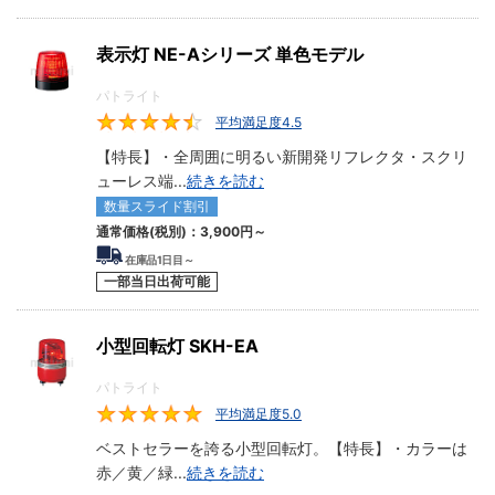
表示灯 NE-Aシリーズ 単色モデル
パトライト
平均満足度4.5
4.5
【特長】・全周囲に明るい新開発リフレクタ・スクリ
ューレス端
...
続きを読む
数量スライド割引
通常価格(税別)：
3,900円
～
在庫品1日目～
一部当日出荷可能
小型回転灯 SKH-EA
パトライト
平均満足度5.0
5
ベストセラーを誇る小型回転灯。【特長】・カラーは
赤／黄／緑
...
続きを読む