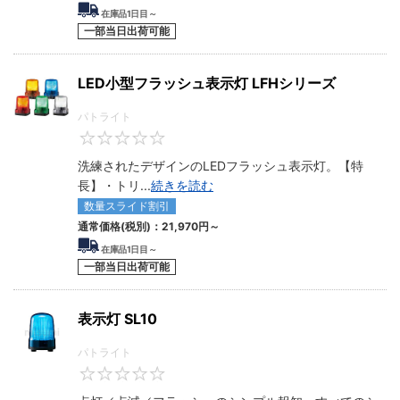
在庫品1日目～
一部当日出荷可能
LED小型フラッシュ表示灯 LFHシリーズ
パトライト
0
洗練されたデザインのLEDフラッシュ表示灯。【特
長】・トリ
...
続きを読む
数量スライド割引
通常価格(税別)：
21,970円
～
在庫品1日目～
一部当日出荷可能
表示灯 SL10
パトライト
0