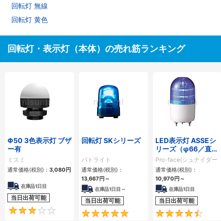
回転灯 無線
回転灯 黄色
回転灯・表示灯（本体）の売れ筋ランキング
Φ50 3色表示灯 ブザ
回転灯 SKシリーズ
LED表示灯 ASSEシ
ー有
リーズ（φ66／直付
け／点滅・点灯）
ミスミ
パトライト
Pro-face(シュナイダー
エレクトリック)
通常価格(税別)：
3,080円
通常価格(税別)：
通常価格(税別)：
13,667円
～
10,970円
～
在庫品1日目
在庫品1日目～
在庫品1日目
当日出荷可能
当日出荷可能
当日出荷可能
3
5