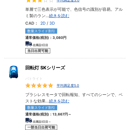
平均満足度3.0
3
単層で三色表示が可能で、色信号の識別が容易。アル
ミ製のラン
...
続きを読む
CAD：
2D
/
3D
数量スライド割引
通常価格(税別)：
3,080円
在庫品1日目
当日出荷可能
回転灯 SKシリーズ
パトライト
平均満足度5.0
5
ブラシレスモータで回転報知、すべてのシーンで、ベ
ストな効果
...
続きを読む
数量スライド割引
通常価格(税別)：
13,667円
～
在庫品1日目～
一部当日出荷可能