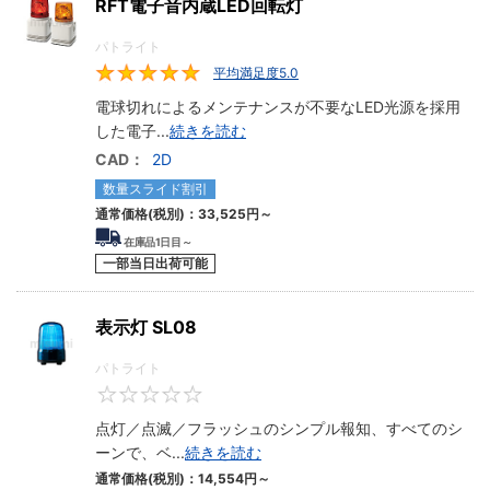
RFT電子音内蔵LED回転灯
パトライト
平均満足度5.0
5
電球切れによるメンテナンスが不要なLED光源を採用
した電子
...
続きを読む
CAD：
2D
数量スライド割引
通常価格(税別)：
33,525円
～
在庫品1日目～
一部当日出荷可能
表示灯 SL08
パトライト
0
点灯／点滅／フラッシュのシンプル報知、すべてのシ
ーンで、ベ
...
続きを読む
通常価格(税別)：
14,554円
～