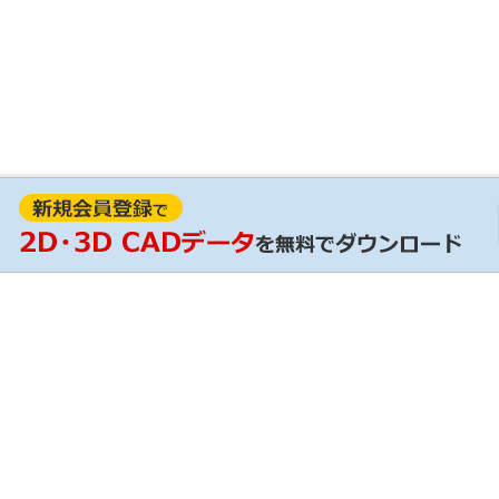
見積
RoHS証明
ンロード / 設計支援ツール
輸出該非判定情報