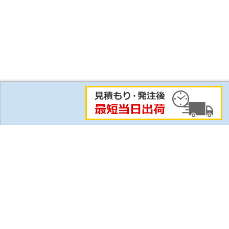
比較リスト
ご利用にあたって
ご利用ガイド
技術情報
個人情報保護方針
CADデータ ダウ
ご利用規約・保証規定
カタログ請求