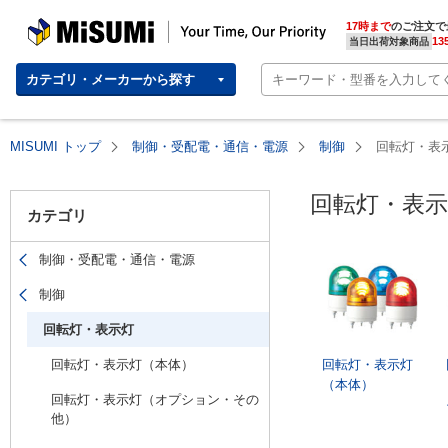
MISUMI(ミスミ) | 総合Webカタログ
MISUMI | Your Time, Our Priority
17時まで
のご注文で
13
当日出荷対象商品
カテゴリ・メーカーから探す
MISUMI トップ
制御・受配電・通信・電源
制御
回転灯・表
回転灯・表示
カテゴリ
制御・受配電・通信・電源
制御
回転灯・表示灯
回転灯・表示灯（本体）
回転灯・表示灯
（本体）
回転灯・表示灯（オプション・その
他）