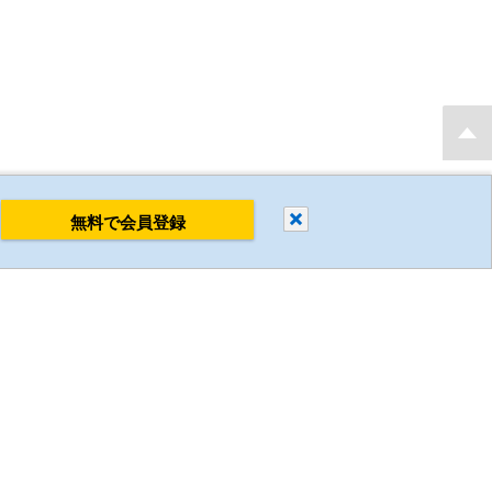
もり・発注後 最短当日出荷 新規会員登録で2D・3D CADデータを無料でダウンロ
閉じる
無料で会員登録
すべて削除
比較する
ミスミについて
企業情報
採用情報
環境への取り組み