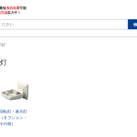
最短
当日出荷
5万点
拡大中！
示灯
灯
回転灯・表示灯
（オプション・
その他）