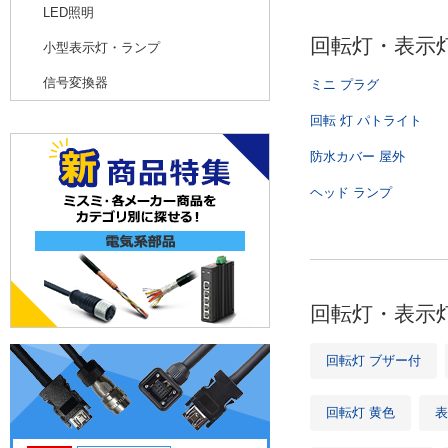
LED照明
回転灯・表示
小型表示灯・ランプ
信号変換器
ミニ プラグ
回転 灯 パトライト
防水カバー 屋外
ヘッド ランプ
回転灯・表示
回転灯 ブザー付
回転灯 黄色
表