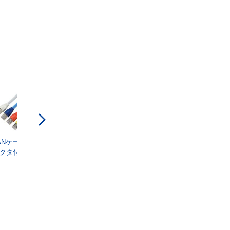
す
ANケーブル(コ
クタ付)