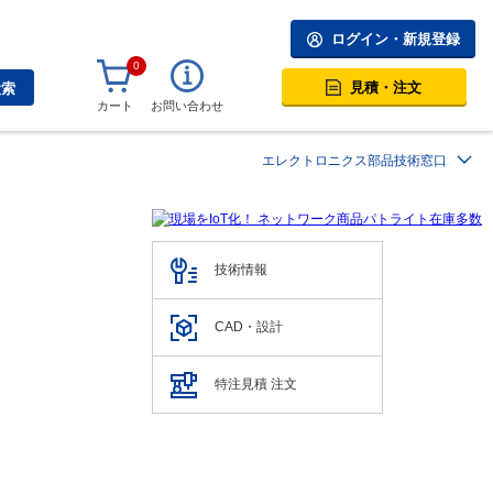
ログイン・新規登録
0
見積・注文
検索
カート
お問い合わせ
エレクトロニクス部品技術窓口
技術情報
CAD・設計
特注見積 注文