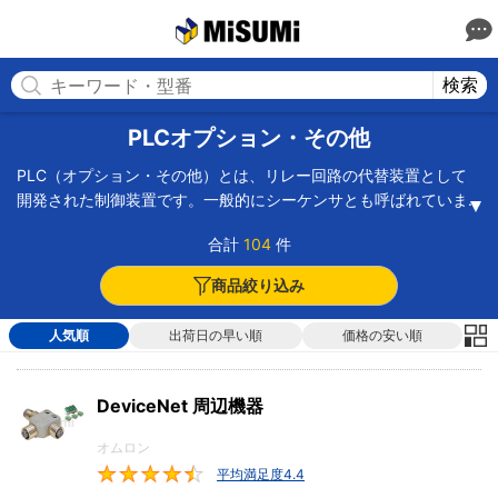
MISUMI(ミスミ) | 総合Webカタログ
MISUMI
検索
PLCオプション・その他
PLC（オプション・その他）とは、リレー回路の代替装置として
開発された制御装置です。一般的にシーケンサとも呼ばれていま
す。信号を送り伝えるための電気部品のことで、工場などの自動
合計
104
件
機械の制御だけでなく、エレベーター、自動ドアなどといった機
械の制御にも幅広く使用されています。PLCは小型のコンピュー
商品絞り込み
タの一種ですが、プログラムはリレー回路を電子化したプログラ
ミング言語を使用しています。オプション・その他の製品には、
人気順
出荷日の早い順
価格の安い順
ケーブル加工部品、アナログ変換ユニット、端子台返還ユニット
などの周辺機器があります。また、PLCとパソコンを接続する際
に使う変換器や、PLCの信号を変換して出力するアナログ信号絶
DeviceNet 周辺機器
縁変換ユニットなども含まれます。
オムロン
平均満足度4.4
4.4