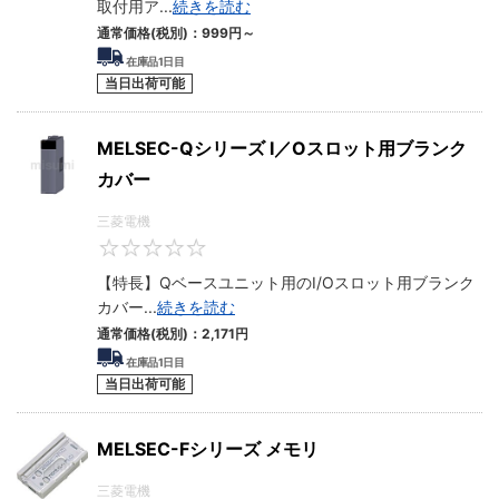
取付用ア
...
続きを読む
通常価格(税別)：
999円
～
在庫品1日目
当日出荷可能
MELSEC-Qシリーズ I／Oスロット用ブランク
カバー
三菱電機
0
【特長】Qベースユニット用のI/Oスロット用ブランク
カバー
...
続きを読む
通常価格(税別)：
2,171円
在庫品1日目
当日出荷可能
MELSEC-Fシリーズ メモリ
三菱電機