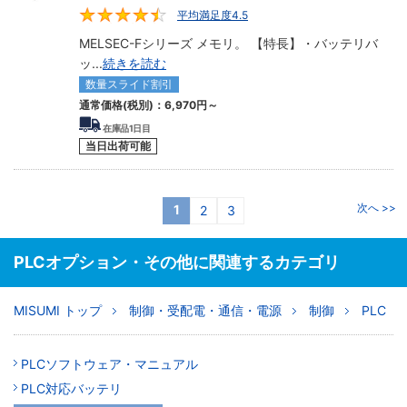
平均満足度4.5
4.5
MELSEC-Fシリーズ メモリ。 【特長】・バッテリバ
ッ
...
続きを読む
数量スライド割引
通常価格(税別)：
6,970円
～
在庫品1日目
当日出荷可能
次へ >>
1
2
3
PLCオプション・その他に関連するカテゴリ
MISUMI トップ
制御・受配電・通信・電源
制御
PLC
PLCソフトウェア・マニュアル
PLC対応バッテリ