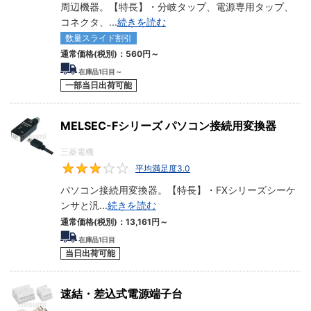
周辺機器。【特長】・分岐タップ、電源専用タップ、
コネクタ、
...
続きを読む
数量スライド割引
通常価格(税別)：
560円
～
在庫品1日目～
一部当日出荷可能
MELSEC-Fシリーズ パソコン接続用変換器
三菱電機
平均満足度3.0
3
パソコン接続用変換器。【特長】・FXシリーズシーケ
ンサと汎
...
続きを読む
通常価格(税別)：
13,161円
～
在庫品1日目
当日出荷可能
速結・差込式電源端子台