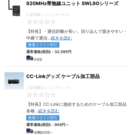
920MHz帯無線ユニット SWL90シリーズ
三菱電機システムサービス
0
【特長】・通信距離が長い。回り込んで届きやすい・
中継で通信
...
続きを読む
数量スライド割引
通常価格(税別)：
32,595円
5
日目
CC-Linkグッズ ケーブル加工部品
三菱電機エンジニアリング
0
【特長】CC-Linkに接続するためのケーブル加工部品
各種
...
続きを読む
数量スライド割引
通常価格(税別)：
904円
～
在庫品1日目～