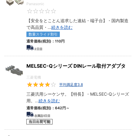
Panasonic
0
【安全をとことん追求した速結・端子台】・国内製造
で高品質・
...
続きを読む
数量スライド割引
通常価格(税別)：
110円
2
日目
MELSEC-Qシリーズ DINレール取付アダプタ
三菱電機
平均満足度3.8
3.8
三菱汎用シーケンサ。【特長】・MELSEC-Qシリーズ
用。
...
続きを読む
通常価格(税別)：
642円
～
在庫品1日目
当日出荷可能