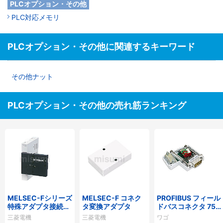
PLCオプション・その他
PLC対応メモリ
PLCオプション・その他に関連するキーワード
その他ナット
PLCオプション・その他の売れ筋ランキング
MELSEC-Fシリーズ
MELSEC-F コネク
PROFIBUS フィール
特殊アダプタ接続用
タ変換アダプタ
ドバスコネクタ 750
アダプタ
シリーズ
三菱電機
三菱電機
ワゴ