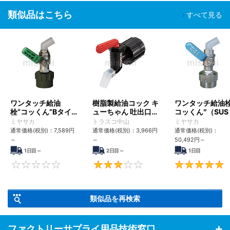
類似品はこちら
すべて見る
ワンタッチ給油
樹脂製給油コック キ
ワンタッチ給油栓
栓“コッくん”Bタイ
ューちゃん 吐出口
コッくん″（SUS
プ
径：40mm/50mm
溶剤対応タイプ
ミヤサカ
トラスコ中山
ミヤサカ
通常価格(税別)：
7,589円
通常価格(税別)：
3,966円
通常価格(税別)：
～
～
50,492円
～
1日目～
2日目～
1日目
0
3.3
類似品を再検索
ファクトリーサプライ用品技術窓口