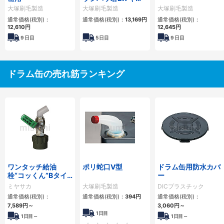
リー付
大塚刷毛製造
大塚刷毛製造
大塚刷毛製造
通常価格(税別)：
通常価格(税別)：
13,169円
通常価格(税別)：
12,610円
12,645円
9
日目
5
日目
9
日目
ドラム缶の売れ筋ランキング
ワンタッチ給油
ポリ蛇口V型
ドラム缶用防水カバ
栓“コッくん”Bタイ
ー
プ
ミヤサカ
大塚刷毛製造
DICプラスチック
通常価格(税別)：
通常価格(税別)：
394円
通常価格(税別)：
7,589円
～
3,060円
～
1日目
1日目～
1日目～