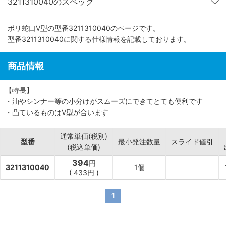
3211310040のスペック
ポリ蛇口V型
の型番3211310040のページです。
型番3211310040に関する仕様情報を記載しております。
商品情報
【特長】
・油やシンナー等の小分けがスムーズにできてとても便利です
・凸ているものはV型が合います
通常単価(税別)
型番
最小発注数量
スライド値引
(税込単価)
394
円
3211310040
1個
(
433円
)
1