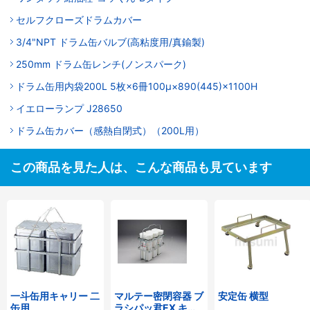
セルフクローズドラムカバー
3/4"NPT ドラム缶バルブ(高粘度用/真鍮製)
250mm ドラム缶レンチ(ノンスパーク)
ドラム缶用内袋200L 5枚×6冊100μ×890(445)×1100H
イエローランプ J28650
ドラム缶カバー（感熱自閉式）（200L用）
この商品を見た人は、こんな商品も見ています
一斗缶用キャリー 二
マルテー密閉容器 ブ
安定缶 横型
缶用
ラシパッ君EX キャ