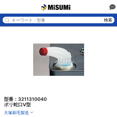
MISUMI
検索
型番：3211310040

ポリ蛇口V型
大塚刷毛製造