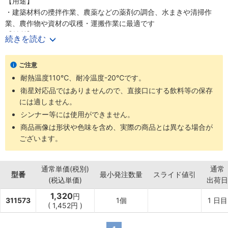
【用途】
・建築材料の攪拌作業、農薬などの薬剤の調合、水まきや清掃作
業、農作物や資材の収穫・運搬作業に最適です
【材質】
続きを読む
・ポリプロピレン
ご注意
耐熱温度110℃、耐冷温度-20℃です。
衛星対応品ではありませんので、直接口にする飲料等の保存
には適しません。
シンナー等には使用ができません。
商品画像は形状や色味を含め、実際の商品とは異なる場合が
ございます。
通常単価(税別)
通常
型番
最小発注数量
スライド値引
(税込単価)
出荷日
1,320
円
311573
1個
1
日目
(
1,452円
)