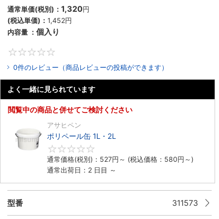
1,320
通常単価(税別)：
円
(税込単価)：
1,452円
個入り
内容量 ：
0
0件のレビュー（商品レビューの投稿ができます）
よく一緒に見られています
閲覧中の商品と併せてご検討ください
アサヒペン
ポリペール缶 1L・2L
0
通常価格(税別)：
527円
～
(税込価格：
580円
～)
通常出荷日：2 日目 ～
型番
311573