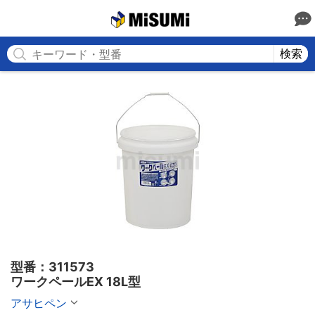
MISUMI
検索
型番：311573

ワークペールEX 18L型
アサヒペン