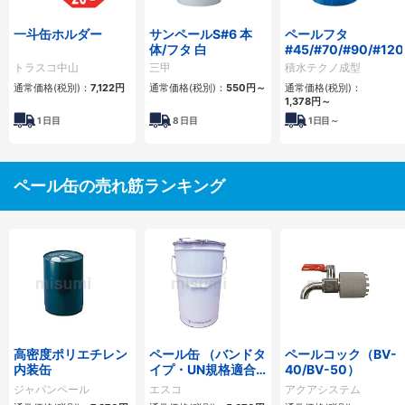
一斗缶ホルダー
サンペールS#6 本
ペールフタ
体/フタ 白
#45/#70/#90/#120
トラスコ中山
三甲
積水テクノ成型
通常価格(税別)：
7,122円
通常価格(税別)：
550円
～
通常価格(税別)：
1,378円
～
1
日目
8
日目
1
日目～
ペール缶の売れ筋ランキング
高密度ポリエチレン
ペール缶 （バンドタ
ペールコック（BV-
内装缶
イプ・UN規格適合
40/BV-50）
品）
ジャパンペール
エスコ
アクアシステム