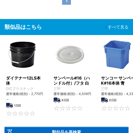
1
類似品はこちら
すべて見る
ダイテナー12LS本
サンペール#16（ハ
サンコー サンペ
体
ンドル付）/フタ 白
K#16本体 青
DICプラスチック
三甲
三甲
通常価格(税別)：
2,770円
通常価格(税別)：
4,509円
通常価格(税別)：
4,3
～
8日目
8日目
1日目
0
0
類似品を再検索