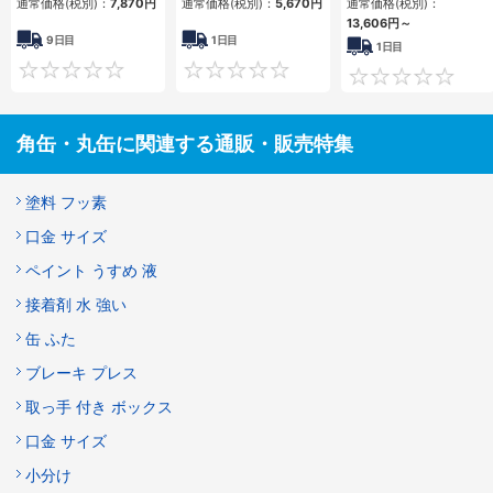
通常価格(税別)：
7,870円
通常価格(税別)：
5,670円
通常価格(税別)：
13,606円
～
9日目
1日目
1日目
0
0
角缶・丸缶に関連する通販・販売特集
塗料 フッ素
口金 サイズ
ペイント うすめ 液
接着剤 水 強い
缶 ふた
ブレーキ プレス
取っ手 付き ボックス
口金 サイズ
小分け