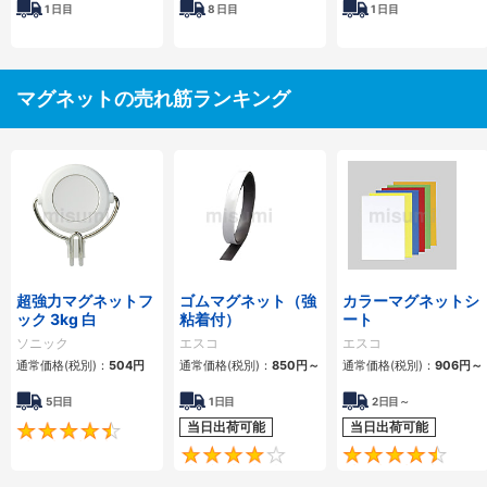
1
日目
8
日目
1
日目
マグネットの売れ筋ランキング
超強力マグネットフ
ゴムマグネット（強
カラーマグネットシ
ック 3kg 白
粘着付）
ート
ソニック
エスコ
エスコ
通常価格(税別)：
504円
通常価格(税別)：
850円
～
通常価格(税別)：
906円
～
5日目
1日目
2日目～
当日出荷可能
当日出荷可能
4.5
4