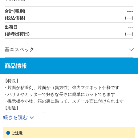
合計(税別)
---
(税込価格)
(
---
)
出荷日
---
(参考出荷日)
(---)
基本スペック
商品情報
【特長】
・片面が粘着剤、片面が（異方性）強力マグネット仕様です
・ハサミやカッターで好きな長さに簡単にカットできます
・掲示板や小物、箱の裏に貼って、スチール面に付けられます
【用途】
・掲示板や小物の保持に
続きを読む
・大きめのBOXやキーボックス等の保持に
・大型ホワイトボードや屋内で使用する看板などの保持に
ご注意
・工具等の保持に