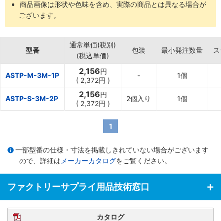
商品画像は形状や色味を含め、実際の商品とは異なる場合が
【材質】
ございます。
・ゴムマグネット（異方性）
・粘着材
通常単価(税別)
型番
包装
最小発注数量
ス
(税込単価)
2,156
円
ASTP-M-3M-1P
-
1個
(
2,372円
)
2,156
円
ASTP-S-3M-2P
2個入り
1個
(
2,372円
)
1
一部型番の仕様・寸法を掲載しきれていない場合がございます
ので、詳細は
メーカーカタログ
をご覧ください。
ファクトリーサプライ用品技術窓口
カタログ