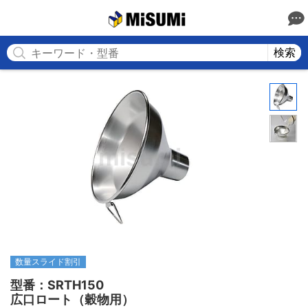
MISUMI
検索
数量スライド割引
型番：SRTH150

広口ロート（穀物用）