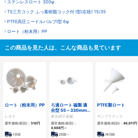
ステンレスロート 300φ
TS三方コック ふっ素樹脂コック付 Ⅰ型(右枝) 15/35
PTFE高圧ニードルバルブI型 6φ
ロート（粉末用）PP
この商品を見た人は、こんな商品も見ています
ロート（粉末用）PP
ろ過ロート 磁製 適
PTFE製ロート
合型 55～330mm
用
レオナ
東京硝子器械
サンプラテック
通常価格(税別)：
516円
通常価格(税別)：
通常価格(税別)：
46,611円
4,668円
～
1
日目
2
日目～
18
日目