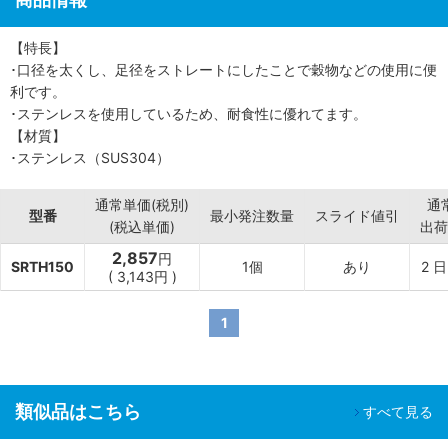
【特長】
･口径を太くし、足径をストレートにしたことで穀物などの使用に便
利です。
･ステンレスを使用しているため、耐食性に優れてます。
【材質】
･ステンレス（SUS304）
通常単価(税別)
通
型番
最小発注数量
スライド値引
(税込単価)
出荷
2,857
円
SRTH150
1個
あり
2
日
(
3,143円
)
1
類似品はこちら
すべて見る