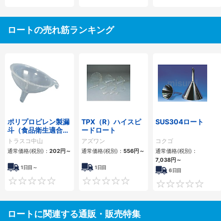
ロートの売れ筋ランキング
ポリプロピレン製漏
TPX（R）ハイスピ
SUS304ロート
斗（食品衛生適合タ
ードロート
イプ）
トラスコ中山
アズワン
コクゴ
通常価格(税別)：
202円
～
通常価格(税別)：
556円
～
通常価格(税別)：
7,038円
～
1日目～
1日目
6日目
0
0
ロートに関連する通販・販売特集