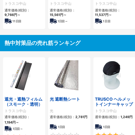
ーズ
トラスコ中山
トラスコ中山
トラスコ中山
通常価格(税別)：
通常価格(税別)：
通常価格(税別)：
9,766円
～
15,561円
～
11,537円
～
11
日目
1
日目～
1
日目
熱中対策品の売れ筋ランキング
遮光・遮熱フィルム
光 遮断熱シート
TRUSCO ヘルメッ
（スモーク・透明）
トインナーキャップ
トラスコ中山
光
トラスコ中山
通常価格(税別)：
通常価格(税別)：
2,781円
通常価格(税別)：
1,249円
1,194円
～
1日目
1日目
1日目～