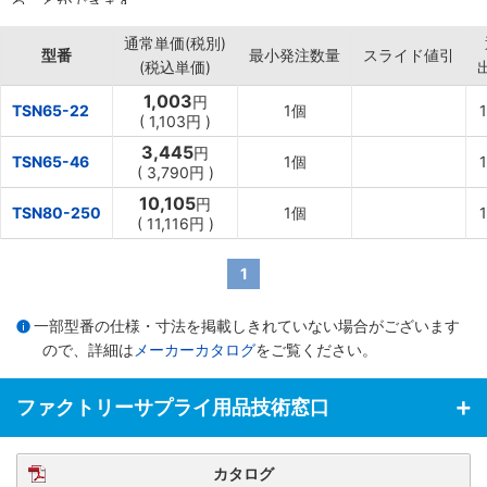
ることができます
通常単価(税別)
型番
最小発注数量
スライド値引
(税込単価)
1,003
円
TSN65-22
1個
1
(
1,103円
)
3,445
円
TSN65-46
1個
1
(
3,790円
)
10,105
円
TSN80-250
1個
1
(
11,116円
)
1
一部型番の仕様・寸法を掲載しきれていない場合がございます
ので、詳細は
メーカーカタログ
をご覧ください。
ファクトリーサプライ用品技術窓口
カタログ