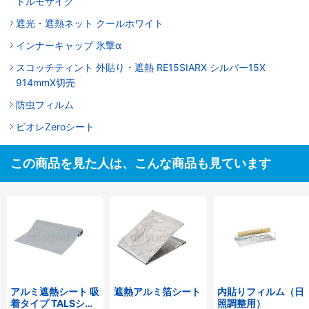
トルモザイク
遮光・遮熱ネット クールホワイト
インナーキャップ 氷撃α
スコッチティント 外貼り・遮熱 RE15SIARX シルバー15X
914mmX切売
防虫フィルム
ビオレZeroシート
この商品を見た人は、こんな商品も見ています
アルミ遮熱シート 吸
遮熱アルミ箔シート
内貼りフィルム（日
着タイプ TALSシリ
照調整用）