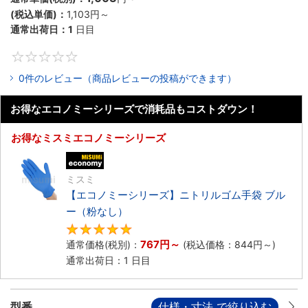
(税込単価)：
1,103円
～
通常出荷日：
1
日目
0
0件のレビュー（商品レビューの投稿ができます）
お得なエコノミーシリーズで消耗品もコストダウン！
お得なミスミエコノミーシリーズ
エコノミー品
ミスミ
【エコノミーシリーズ】ニトリルゴム手袋 ブル
ー（粉なし）
5
767円
～
通常価格(税別)：
(税込価格：
844円
～)
通常出荷日：1 日目
型番
仕様・寸法 で絞り込む