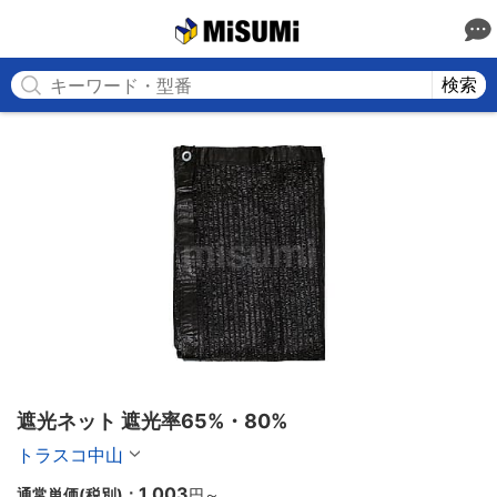
MISUMI
検索
遮光ネット 遮光率65%・80%
トラスコ中山
1,003
通常単価(税別)：
円
～