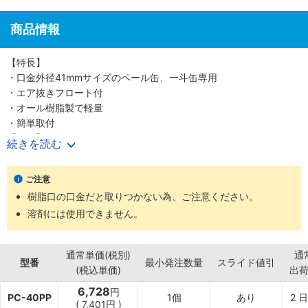
商品情報
【特長】
・口金外径41mmサイズのペール缶、一斗缶専用
・エア抜きフロート付
・オール樹脂製で軽量
・簡単取付
【用途】
続きを読む
・ペール缶・一斗缶から液体を小分けする際に
ご注意
樹脂口の口金だと取りつかない為、ご注意ください。
溶剤には使用できません。
通常単価(税別)
通
型番
最小発注数量
スライド値引
(税込単価)
出
6,728
円
PC-40PP
1個
あり
2
日
(
7,401円
)