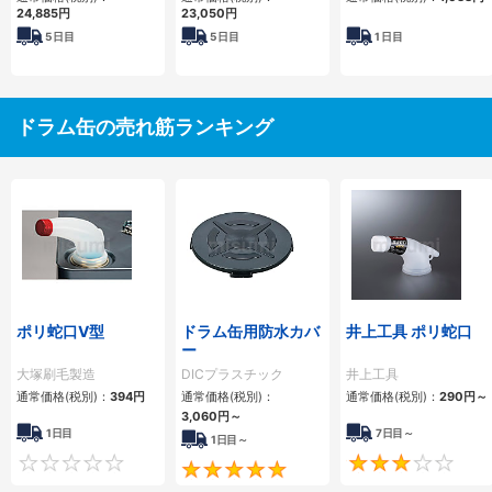
24,885円
23,050円
5
日目
5
日目
1
日目
ドラム缶の売れ筋ランキング
ポリ蛇口V型
ドラム缶用防水カバ
井上工具 ポリ蛇口
ー
大塚刷毛製造
DICプラスチック
井上工具
通常価格(税別)：
394円
通常価格(税別)：
通常価格(税別)：
290円
～
3,060円
～
1日目
7日目～
1日目～
0
5