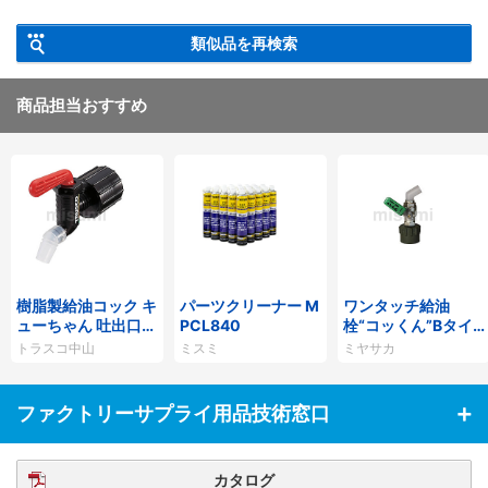
類似品を再検索
商品担当おすすめ
樹脂製給油コック キ
パーツクリーナー M
ワンタッチ給油
ューちゃん 吐出口
PCL840
栓“コッくん”Bタイ
径：40mm/50mm
プ
トラスコ中山
ミスミ
ミヤサカ
ファクトリーサプライ用品技術窓口
カタログ