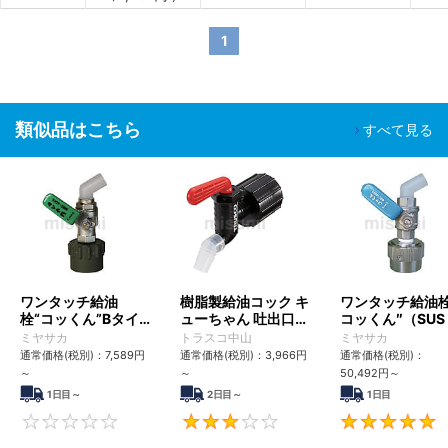
1
類似品はこちら
すべて見る
ワンタッチ給油
樹脂製給油コック キ
ワンタッチ給油栓
栓“コッくん”Bタイ
ューちゃん 吐出口
コッくん″（SUS
プ
径：40mm/50mm
溶剤対応タイプ
ミヤサカ
トラスコ中山
ミヤサカ
通常価格(税別)：
7,589円
通常価格(税別)：
3,966円
通常価格(税別)：
～
～
50,492円
～
1日目～
2日目～
1日目
0
3.3