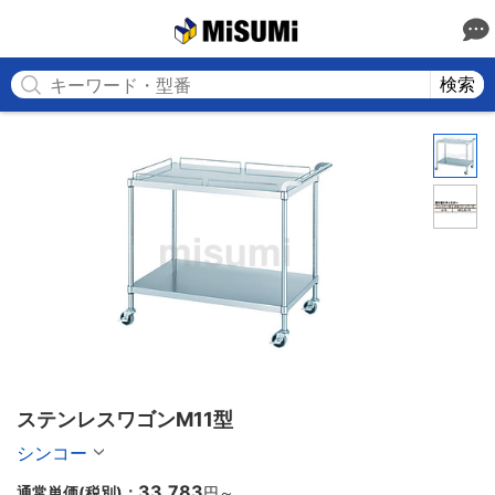
MISUMI
検索
ステンレスワゴンM11型
シンコー
33,783
通常単価(税別)：
円
～