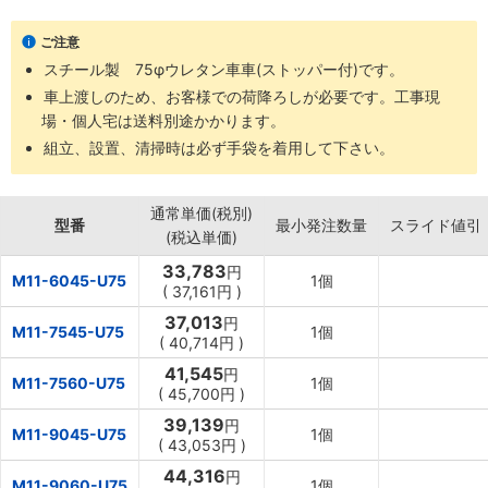
･移動台として。
【材質】
ご注意
･本体:ステンレス（SUS430、No.4仕上）
スチール製 75φウレタン車車(ストッパー付)です。
･キャスター金具:スチール
･車輪：ウレタン
車上渡しのため、お客様での荷降ろしが必要です。工事現
場・個人宅は送料別途かかります。
組立、設置、清掃時は必ず手袋を着用して下さい。
通常単価(税別)
型番
最小発注数量
スライド値引
(税込単価)
33,783
円
M11-6045-U75
1個
(
37,161円
)
37,013
円
M11-7545-U75
1個
(
40,714円
)
41,545
円
M11-7560-U75
1個
(
45,700円
)
39,139
円
M11-9045-U75
1個
(
43,053円
)
44,316
円
M11-9060-U75
1個