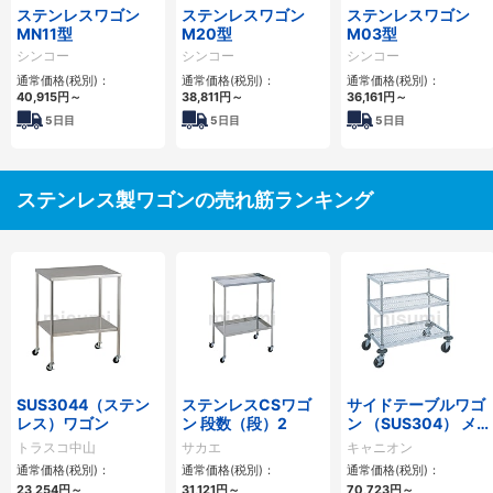
ステンレスワゴン
ステンレスワゴン
ステンレスワゴン
MN11型
M20型
M03型
シンコー
シンコー
シンコー
通常価格(税別)：
通常価格(税別)：
通常価格(税別)：
40,915円
～
38,811円
～
36,161円
～
5
日目
5
日目
5
日目
ステンレス製ワゴンの売れ筋ランキング
SUS3044（ステン
ステンレスCSワゴ
サイドテーブルワゴ
レス）ワゴン
ン 段数（段）2
ン （SUS304） メ
ッシュタイプ
トラスコ中山
サカエ
キャニオン
通常価格(税別)：
通常価格(税別)：
通常価格(税別)：
23,254円
～
31,121円
～
70,723円
～