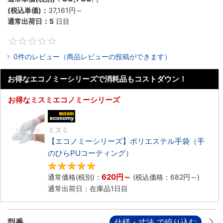
(税込単価)：
37,161円
～
通常出荷日：
5
日目
0
0件のレビュー（商品レビューの投稿ができます）
お得なエコノミーシリーズで消耗品もコストダウン！
お得なミスミエコノミーシリーズ
エコノミー品
ミスミ
【エコノミーシリーズ】ポリエステル手袋（手
のひらPUコーティング）
4.8
620円
～
通常価格(税別)：
(税込価格：
682円
～)
通常出荷日：在庫品1日目
型番
仕様・寸法 で絞り込む