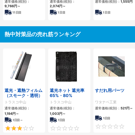
通常価格(税別)：
通常価格(税別)：
通常価格(税別)：
1,555
円
9,766
円
～
2,074
円
～
11
日目
1
日目
1
日目
熱中対策品の売れ筋ランキング
遮光・遮熱フィルム
遮光ネット 遮光率
すだれ用パーツ
（スモーク・透明）
65%・80%
トラスコ中山
トラスコ中山
ワタナベ工業
通常価格(税別)：
通常価格(税別)：
通常価格(税別)：
521
円
～
1,194
円
～
1,003
円
～
1日目
1日目～
1日目
3
0