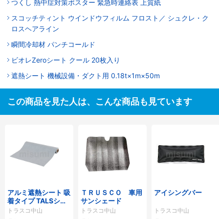
つくし 熱中症対策ポスター 緊急時連絡表 上質紙
スコッチティント ウインドウフィルム フロスト／ シュクレ・ク
ロスヘアライン
瞬間冷却材 パンチコールド
ビオレZeroシート クール 20枚入り
遮熱シート 機械設備・ダクト用 0.18t×1m×50m
この商品を見た人は、こんな商品も見ています
アルミ遮熱シート 吸
ＴＲＵＳＣＯ 車用
アイシングバー
着タイプ TALSシリ
サンシェード
ーズ
トラスコ中山
トラスコ中山
トラスコ中山