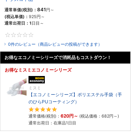
841
通常単価(税別)：
円
～
(税込単価)：
925
円
～
通常出荷日：
1
日目～
0
0件のレビュー（商品レビューの投稿ができます）
お得なエコノミーシリーズで消耗品もコストダウン！
お得なミスミエコノミーシリーズ
エコノミー品
ミスミ
【エコノミーシリーズ】ポリエステル手袋（手
のひらPUコーティング）
4.8
620
円
～
通常価格(税別)：
(税込価格：
682
円
～)
通常出荷日：在庫品1日目