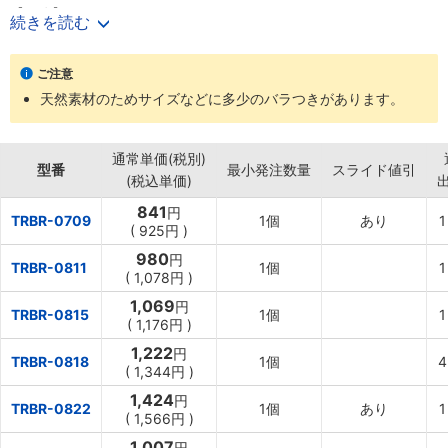
【用途】
続きを読む
･工場や事務所での遮光・遮熱に。
【材質】
ご注意
･天然葦
天然素材のためサイズなどに多少のバラつきがあります。
･竹
通常単価(税別)
型番
最小発注数量
スライド値引
(税込単価)
841
円
TRBR-0709
1個
あり
1
(
925
円
)
980
円
TRBR-0811
1個
1
(
1,078
円
)
1,069
円
TRBR-0815
1個
1
(
1,176
円
)
1,222
円
TRBR-0818
1個
4
(
1,344
円
)
1,424
円
TRBR-0822
1個
あり
1
(
1,566
円
)
1,007
円