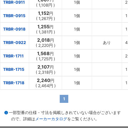
TRBR-0911
1個
2
(
1,108
円
)
1,152
円
TRBR-0915
1個
1
(
1,267
円
)
1,255
円
TRBR-0918
1個
1
(
1,381
円
)
2,018
円
TRBR-0922
1個
あり
4
(
2,220
円
)
1,568
円
TRBR-1711
1個
2
(
1,725
円
)
2,107
円
TRBR-1715
1個
1
(
2,318
円
)
2,240
円
TRBR-1718
1個
1
(
2,464
円
)
1
一部型番の仕様・寸法を掲載しきれていない場合がございます
ので、詳細は
メーカーカタログ
をご覧ください。