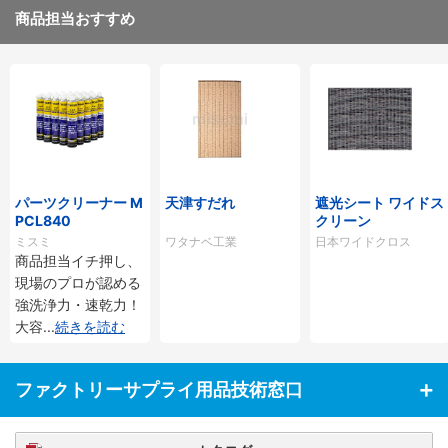
商品担当おすすめ
パーツクリーナー M
天津すだれ
遮光シート ワイドス
PCL840
クリーン
ミスミ
ワタナベ工業
日本ワイドクロス
商品担当イチ押し、
現場のプロが認める
強洗浄力・速乾力！
大容
...
続きを読む
ファクトリーサプライ用品技術窓口