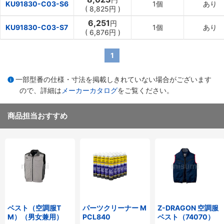
KU91830-C03-S6
1個
あり
(
8,825円
)
6,251
円
KU91830-C03-S7
1個
あり
(
6,876円
)
1
一部型番の仕様・寸法を掲載しきれていない場合がございます
ので、詳細は
メーカーカタログ
をご覧ください。
商品担当おすすめ
ベスト（空調服T
パーツクリーナー M
Z-DRAGON 空調服
M）（男女兼用）
PCL840
ベスト（74070）