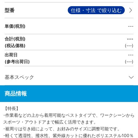
型番
仕様・寸法 で絞り込む
単価(税別)
---
合計(税別)
---
(税込価格)
(
---
)
出荷日
---
(参考出荷日)
(---)
基本スペック
商品情報
【特長】
･作業着などの上から着用可能なベストタイプで、ワークシーンから
スポーツ・アウトドアまで幅広く活用できます。
･裾周りは引き紐によって、お好みのサイズに調整可能です。
･軽くて透湿性、撥水性、紫外線カットに優れたポリエステル100％