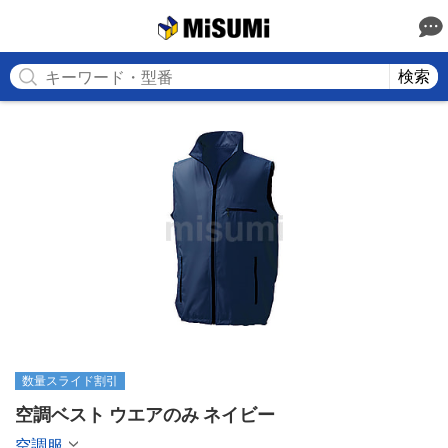
MISUMI
検索
数量スライド割引
空調ベスト ウエアのみ ネイビー
空調服