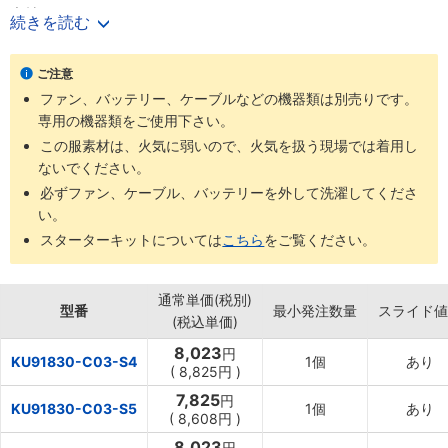
素材です。
続きを読む
･作業着などの上から着用可能なベストタイプです。
･裾周りには調整ひもを採用、裾周りをお好みのサイズに調整可能で
ご注意
す。
ファン、バッテリー、ケーブルなどの機器類は別売りです。
･軽くて透湿性、撥水性、紫外線カットに優れたポリエステル100％
専用の機器類をご使用下さい。
素材です。
･作業用、スポーツ・アウトドアなど多目的に使用可能です。
この服素材は、火気に弱いので、火気を扱う現場では着用し
ないでください。
必ずファン、ケーブル、バッテリーを外して洗濯してくださ
い。
スターターキットについては
こちら
をご覧ください。
通常単価(税別)
型番
最小発注数量
スライド値
(税込単価)
8,023
円
KU91830-C03-S4
1個
あり
(
8,825円
)
7,825
円
KU91830-C03-S5
1個
あり
(
8,608円
)
8,023
円