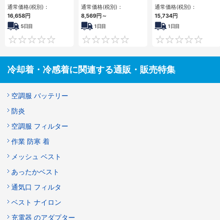
通常価格(税別)：
通常価格(税別)：
通常価格(税別)：
16,658円
8,569円
～
15,734円
5日目
1日目
1日目
0
0
冷却着・冷感着に関連する通販・販売特集
空調服 バッテリー
防炎
空調服 フィルター
作業 防寒 着
メッシュ ベスト
あったかベスト
通気口 フィルタ
ベスト ナイロン
充電器 のアダプター