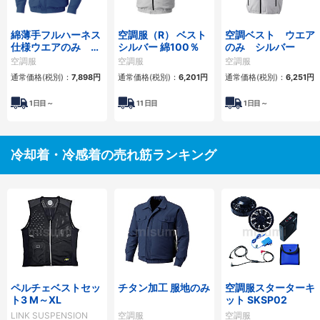
綿薄手フルハーネス
空調服（R） ベスト
空調ベスト ウエア
仕様ウエアのみ ダ
シルバー 綿100％
のみ シルバー
ークブルー
空調服
空調服
空調服
通常価格(税別)：
7,898円
通常価格(税別)：
6,201円
通常価格(税別)：
6,251円
1
日目～
11
日目
1
日目～
冷却着・冷感着の売れ筋ランキング
ペルチェベストセッ
チタン加工 服地のみ
空調服スターターキ
ト3 M～XL
ット SKSP02
LINK SUSPENSION
空調服
空調服