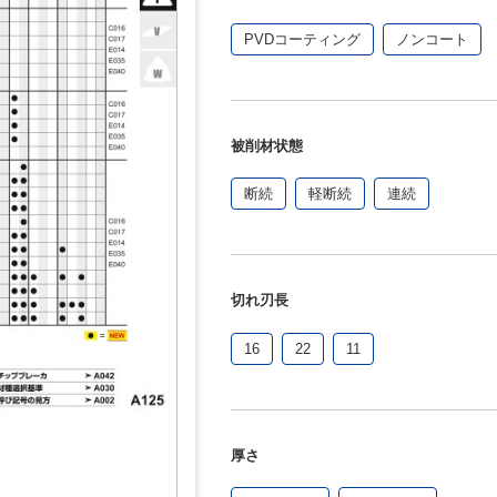
PVDコーティング
ノンコート
被削材状態
断続
軽断続
連続
切れ刃長
16
22
11
厚さ