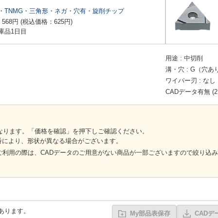
・TNMG・三角形・ネガ・穴有・旋削チップ
：
568
円
(税込価格：
625
円
)
庫品1日目
用途
中切削
溝・穴
G（穴あ
ワイパー刃
なし
CADデータ有無 (2
異なります。「価格を確認」を押下しご確認ください。
番により、形状が異なる場合がございます。
ご利用の際は、CADデータのご用意がない商品が一部ございますので絞り込み
あります。
My部品表保存
CADデ