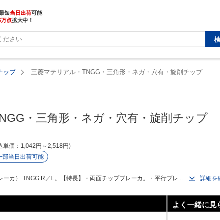
最短
当日出荷
5万点
拡大中！
チップ
三菱マテリアル・TNGG・三角形・ネガ・穴有・旋削チップ
NGG・三角形・ネガ・穴有・旋削チップ
込単価
1,042
円
～
2,518
円
一部当日出荷可能
カ） TNGG R／L。【特長】・両面チップブレーカ。・平行ブレ...
詳細を
よく一緒に見