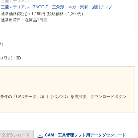
三菱マテリアル
三菱マテリアル・TNGG-F・三角形・ネガ・穴有・旋削チップ
通常価格(税別)：
1,190
円
(税込価格：
1,309
円
)
通常出荷日：在庫品1日目
り）
Ｄ/3Ｄ)
3D
条件の「CADデータ」項目（2D／3D）を選択後、ダウンロードボタン
ータダウンロード
CAM・工具管理ソフト用データダウンロード