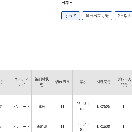
出荷日
すべて
当日出荷可能
2日以内
コーティ
被削材状
ブレーカ
勝手
切れ刃長
厚さ
材種記号
ング
態
記号
03（3.1
左
ノンコート
連続
11
NX2525
L
8）
03（3.1
左
ノンコート
軽断続
11
NX3035
L
8）