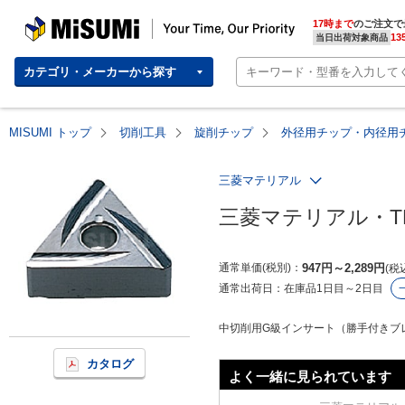
MISUMI | Your Time, Our Priority
17時まで
のご注文で
13
当日出荷対象商品
カテゴリ・メーカーから探す
MISUMI トップ
切削工具
旋削チップ
外径用チップ・内径用
三菱マテリアル
三菱マテリアル・T
通常単価(税別)
947
円
～
2,289
円
税
通常出荷日：
在庫品1日目～2日目
中切削用G級インサート（勝手付きブレー
カタログ
よく一緒に見られています