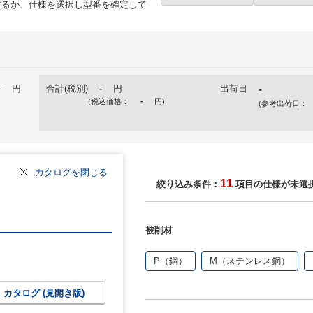
るか、仕様を選択し型番を確定して
-
円
合計(税別)
-
円
出荷日
-
(税込価格：
-
円
)
(参考出荷日：
カタログを閉じる
11
絞り込み条件：
項目の仕様が未選
被削材
P（鋼）
M（ステンレス鋼）
カタログ (見開き版)