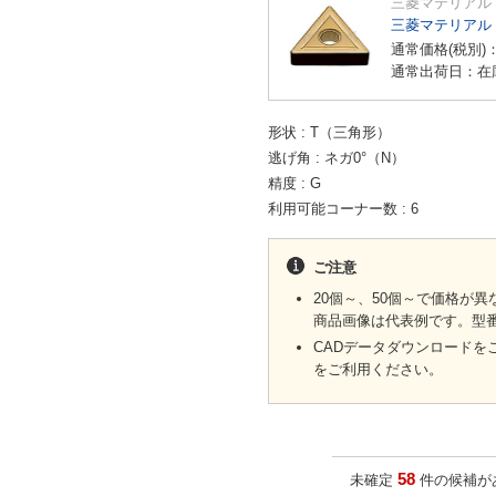
三菱マテリアル
三菱マテリアル
通常価格(税別)
通常出荷日：在
形状
T（三角形）
逃げ角
ネガ0°（N）
精度
G
利用可能コーナー数
6
ご注意
20個～、50個～で価格が
商品画像は代表例です。型
CADデータダウンロードを
をご利用ください。
58
未確定
件の候補が