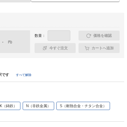
数量：
価格を確認
-
円
)
今すぐ注文
カートへ追加
択です
すべて解除
K（鋳鉄）
N（非鉄金属）
S（耐熱合金・チタン合金）