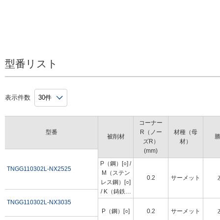
型番リスト
表示件数
コーナー
型番
R（ノー
材種（母
被削材
ズR）
材）
(mm)
P（鋼）[○] /
TNGG110302L-NX2525
M（ステン
0.2
サーメット
レス鋼）[○]
/ K（鋳鉄）
[○]
TNGG110302L-NX3035
P（鋼）[○]
0.2
サーメット