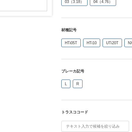
03（3.18）
04（4.76）
材種記号
HTi05T
HTi10
UTi20T
N
ブレーカ記号
L
R
トラスココード