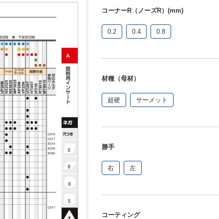
コーナーR（ノーズR）(mm)
0.2
0.4
0.8
材種（母材）
超硬
サーメット
勝手
右
左
コーティング