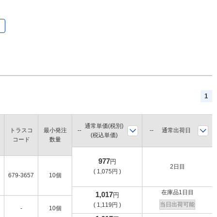
1
通常単価(税別)
トラスコ
最小発注
通常出荷日
(税込単価)
コード
数量
977
円
2日目
(
1,075
円
)
679-3657
10個
在庫品1日目
1,017
円
当日出荷可能
(
1,119
円
)
-
10個