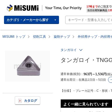
MISUMI | Your Time, Our Priority
17時まで
のご注文で
13
当日出荷対象商品
カテゴリ・メーカーから探す
MISUMI トップ
切削工具
旋削チップ
外径用チップ・内径用
タンガロイ
タンガロイ・TNG
通常単価(税別)
963
円
～
1,536
円
税
通常出荷日：
在庫品1日目～5日目
【仕様】・ブレーカ記号：C・形状：T
カタログ
よく一緒に見られています