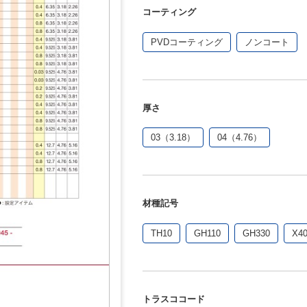
コーティング
PVDコーティング
ノンコート
厚さ
03（3.18）
04（4.76）
材種記号
TH10
GH110
GH330
X4
トラスココード