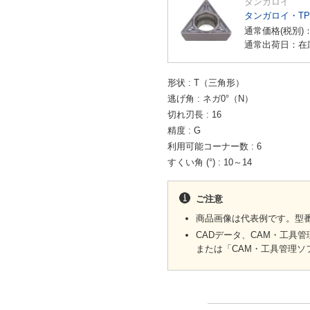
タンガロイ
タンガロイ・TP
通常価格(税別)
通常出荷日：在
形状
T（三角形）
逃げ角
ネガ0°（N）
切れ刃長
16
精度
G
利用可能コーナー数
6
すくい角 (°)
10～14
ご注意
商品画像は代表例です。型
CADデータ、CAM・工具
または「CAM・工具管理