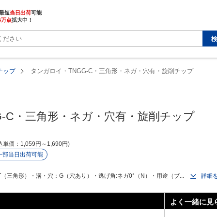
最短
当日出荷
5万点
拡大中！
チップ
タンガロイ・TNGG-C・三角形・ネガ・穴有・旋削チップ
G-C・三角形・ネガ・穴有・旋削チップ
込単価
1,059
円
～
1,690
円
一部当日出荷可能
（三角形）・溝・穴：G（穴あり）・逃げ角:ネガ0°（N）・用途（ブ...
詳細
よく一緒に見