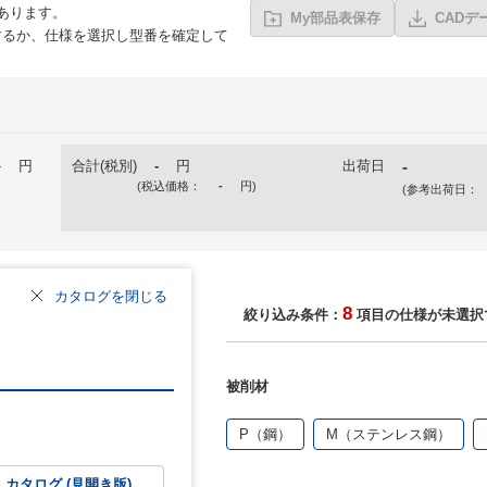
あります。
My部品表保存
CADデ
るか、仕様を選択し型番を確定して
-
円
合計(税別)
-
円
出荷日
-
(税込価格：
-
円
)
(参考出荷日：
カタログを閉じる
8
絞り込み条件：
項目の仕様が未選択
被削材
P（鋼）
M（ステンレス鋼）
カタログ (見開き版)