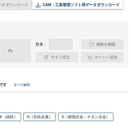
ータダウンロード
CAM・工具管理ソフト用データダウンロード
数量：
価格を確認
-
円
)
今すぐ注文
カートへ追加
です
すべて解除
K（鋳鉄）
N（非鉄金属）
S（耐熱合金・チタン合金）