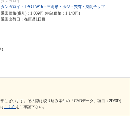
タンガロイ
タンガロイ・TPGT-W15・三角形・ポジ・穴有・旋削チップ
通常価格(税別)：
1,039
円
(税込価格：
1,143
円
)
通常出荷日：在庫品1日目
り）
ございます。その際は絞り込み条件の「CADデータ」項目（2D/3D）
細は
こちら
をご確認下さい。