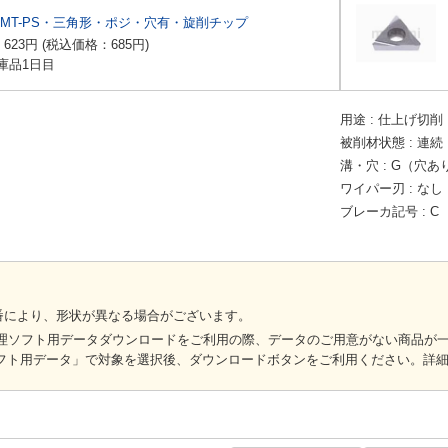
MT-PS・三角形・ポジ・穴有・旋削チップ
：
623
円
(税込価格：
685
円
)
庫品1日目
用途
仕上げ切削
被削材状態
連続
溝・穴
G（穴あ
ワイパー刃
なし
ブレーカ記号
C
番により、形状が異なる場合がございます。
管理ソフト用データダウンロードをご利用の際、データのご用意がない商品が一部
ソフト用データ」で対象を選択後、ダウンロードボタンをご利用ください。詳