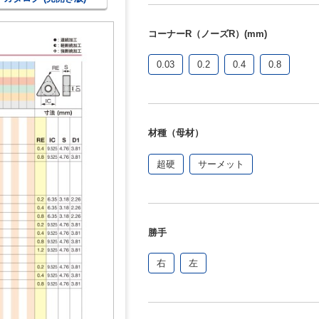
コーナーR（ノーズR）(mm)
0.03
0.2
0.4
0.8
材種（母材）
超硬
サーメット
勝手
右
左