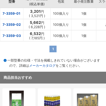
型番
包装
最小発注数量
スラ
(税込単価)
3,201
円
7-3359-01
100個入り
1個
(
3,521円
)
5,662
円
7-3359-02
100個入り
1個
(
6,228円
)
6,532
円
7-3359-03
100個入り
1個
(
7,185円
)
1
一部型番の仕様・寸法を掲載しきれていない場合がございます
ので、詳細は
メーカーカタログ
をご覧ください。
商品担当おすすめ