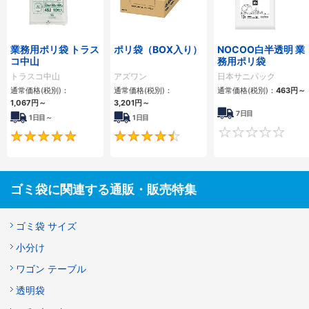
業務用ポリ袋 トラス
ポリ袋（BOX入り）
NOCOO白半透明 業
コ中山
務用ポリ袋
トラスコ中山
アズワン
日本サニパック
通常価格(税別)：
通常価格(税別)：
通常価格(税別)：
463円
～
1,067円
～
3,201円
～
7日目
1日目～
1日目
4.9
4.6
ゴミ袋に関連する通販・販売特集
ゴミ袋 サイズ
小分け
ワゴン テーブル
透明袋