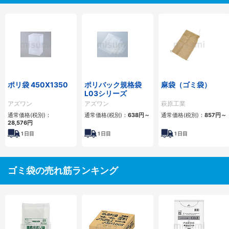
ポリ袋 450X1350
ポリバック規格袋
麻袋（ゴミ袋）
L03シリーズ
アズワン
アズワン
萩原工業
通常価格(税別)：
通常価格(税別)：
638円
～
通常価格(税別)：
857円
～
28,576円
1
日目
1
日目
1
日目
ゴミ袋の売れ筋ランキング